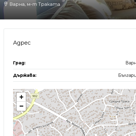
Варна, м-т Траката
Адрес
Град:
Вар
Държава:
Българ
+
−