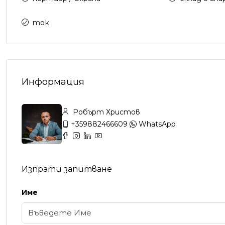
ток
Информация
Робърт Христов
+359882466609
WhatsApp
Изпрати запитване
Име