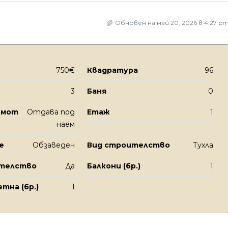
Обновен на май 20, 2026 в 4:27 p
750€
Квадратура
96
3
Баня
0
имот
Отдава под
Етаж
1
наем
е
Обзаведен
Вид строителство
Тухла
ителство
Да
Балкони (бр.)
1
тна (бр.)
1