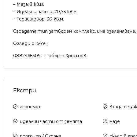
– Маза: 3 кв.м.
– Идеални части: 20,75 кв.м.
– Тераса/двор: 30 кв.м.
Сградата тип затворен комплекс, има озеленяване, 
Огледи с ключ:
0882466609 – Робърт Христов
Екстри
асансьор
входа се за
идеални части от земята
мазе
портиер / Охрана
склад в ап