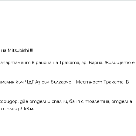
Mitsubishi !!!
партамент в района на Траката, гр. Варна. Жилището е
малня към ЧДГ Аз съм българче – Местност Траката. В
оридор, две отделни спални, баня с тоалетна, отделна
с площ 3 кв.м.