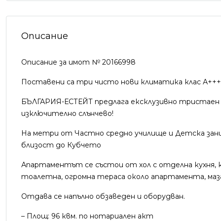
Описание
Описание за имот № 20166998
Поставени са три чисто нови климатика клас А+++ на 
БЪЛГАРИЯ-ЕСТЕЙТ предлага ексклузивно тристаен а
изключително слънчево!
На метри от Частно средно училище и Детска зани
близост до Кубчето
Апартаментът се състои от хол с отделна кухня, к
тоалетна, огромна тераса около апартамента, маза 
Отдава се напълно обзаведен и оборудван.
– Площ: 96 квм. по нотариален акт