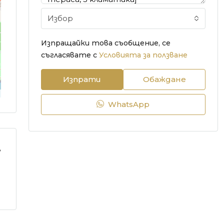
Избор
Изпращайки това съобщение, се
съгласявате с
Условията за ползване
Изпрати
Обаждане
WhatsApp
8