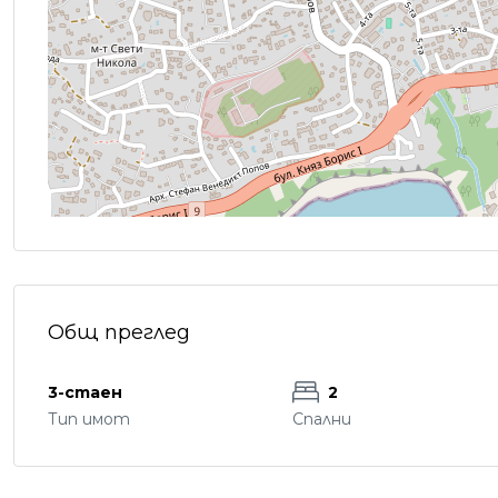
Общ преглед
3-стаен
2
Тип имот
Спални