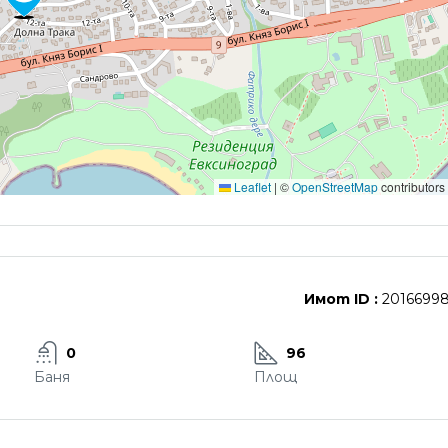
Leaflet
|
©
OpenStreetMap
contributors
Имот ID :
2016699
0
96
Баня
Площ