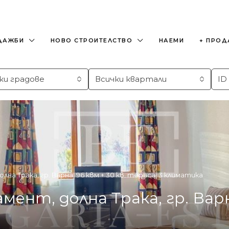
ДАЖБИ
НОВО СТРОИТЕЛСТВО
НАЕМИ
+ ПРОД
ки градове
Всички квартали
а Трака, гр. Варна, 96 квм + 30 кв. тераса, 3 климатика
нт, долна Трака, гр. Варна