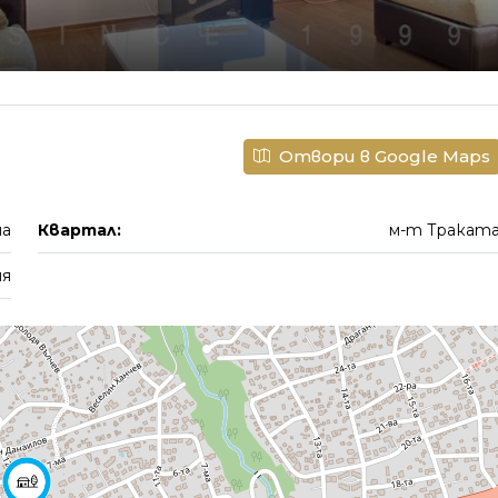
Отвори в Google Maps
на
Квартал:
м-т Тракат
ия