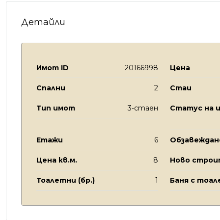
Детайли
Имот ID
20166998
Цена
Спални
2
Стаи
Тип имот
3-стаен
Статус на 
Етажи
6
Обзавеждан
Цена кв.м.
8
Ново стро
Тоалетни (бр.)
1
Баня с тоале