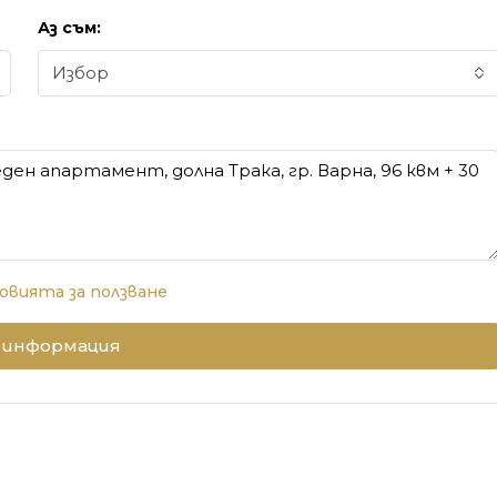
Аз съм:
Избор
овията за ползване
 информация