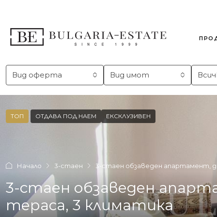
ПРО
Вид оферта
Вид имот
Всич
ТОП
ОТДАВА ПОД НАЕМ
ЕКСКЛУЗИВЕН
Начало
3-стаен
3-стаен обзаведен апартамент, долн
3-стаен обзаведен апартаме
тераса, 3 климатика