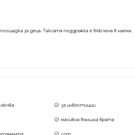
площадка за деца. Таксата поддръжка е вкючена в наема
ключва
за инвестиции
масивна външна врата
артамента
сот