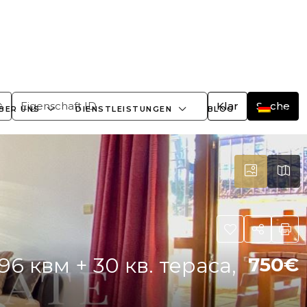
+359882466609
office@bulgaria-estate.com
Klar
Suche
BER UNS
DIENSTLEISTUNGEN
BLOG
6 квм + 30 кв. тераса,
750€