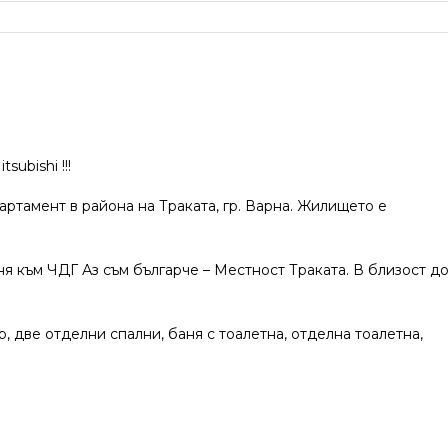
ubishi !!!
тамент в района на Траката, гр. Варна. Жилището е
я към ЧДГ Аз съм българче – Местност Траката. В близост д
р, две отделни спални, баня с тоалетна, отделна тоалетна,