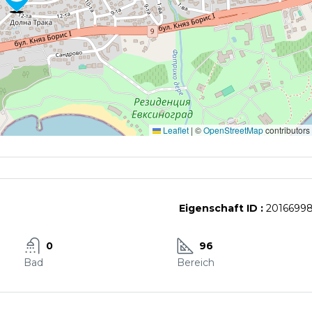
Leaflet
|
©
OpenStreetMap
contributors
Eigenschaft ID :
2016699
0
96
Bad
Bereich