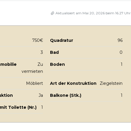
Aktualisiert am Mai 20, 2026 beim 16.27 Uhr
750€
Quadratur
96
3
Bad
0
mmobilie
Zu
Boden
1
vermieten
Möbliert
Art der Konstruktion
Ziegelstein
uktion
Ja
Balkone (Stk.)
1
it Toilette (Nr.)
1