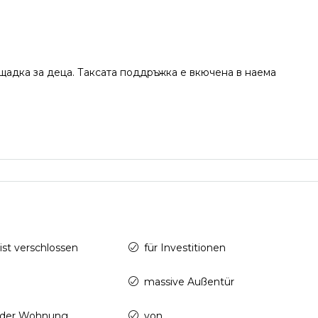
щадка за деца. Таксата поддръжка е вкючена в наема
ist verschlossen
für Investitionen
massive Außentür
 der Wohnung
von