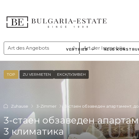
Art des Angebots
Art der Immobilie
VERTRIEB
NEUE KONSTRU
TOP
ZU VERMIETEN
ЕКСКЛУЗИВЕН
Zuhause
3-Zimmer
3-стаен обзаведен апартамент, долн
3-стаен обзаведен апартамен
3 климатика