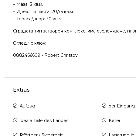
– Маза: 3 кв.м.
– Идеални части: 20,75 кв.м.
– Тераса/двор: 30 кв.м.
Сградата тип затворен комплекс, има озеленяване, пло
Огледи с ключ:
0882466609 - Robert Christov
Extras
Aufzug
der Eingang 
ideale Teile des Landes
Keller
Pförtner / Sicherheit
Lagerung in