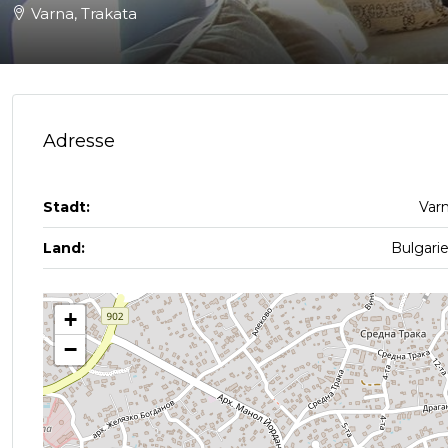
Varna, Trakata
Adresse
Stadt:
Var
Land:
Bulgari
+
−