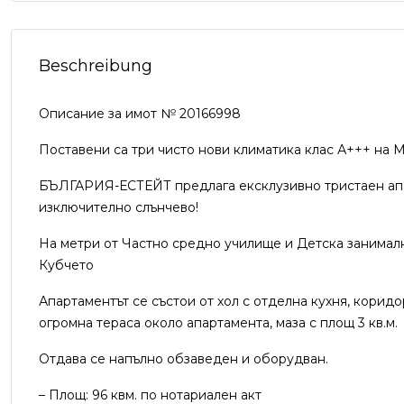
Beschreibung
Описание за имот № 20166998
Поставени са три чисто нови климатика клас А+++ на Mits
БЪЛГАРИЯ-ЕСТЕЙТ предлага ексклузивно тристаен апар
изключително слънчево!
На метри от Частно средно училище и Детска занималн
Кубчето
Апартаментът се състои от хол с отделна кухня, коридо
огромна тераса около апартамента, маза с площ 3 кв.м.
Отдава се напълно обзаведен и оборудван.
– Площ: 96 квм. по нотариален акт