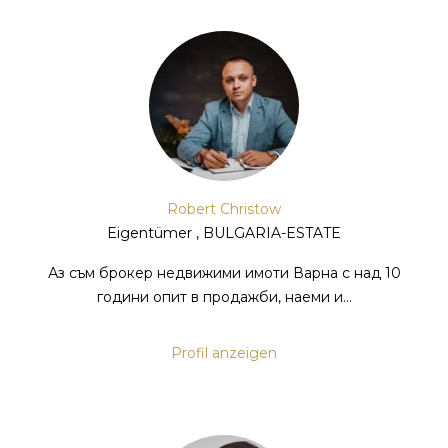
Robert Christow
Eigentümer , BULGARIA-ESTATE
Аз съм брокер недвижими имоти Варна с над 10
години опит в продажби, наеми и...
Profil anzeigen