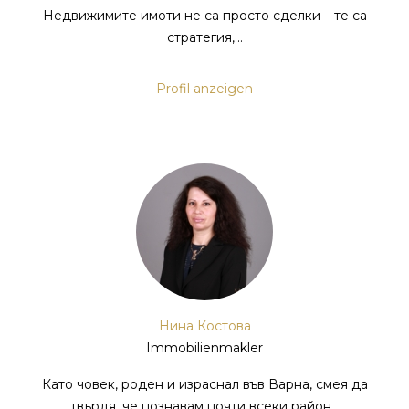
Недвижимите имоти не са просто сделки – те са
стратегия,...
Profil anzeigen
Нина Костова
Immobilienmakler
Като човек, роден и израснал във Варна, смея да
твърдя, че познавам почти всеки район...