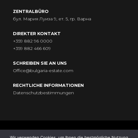
ZENTRALBÜRO
бул. Мария Луиза 9, ет. 5, гр. Варна
DIREKTER KONTAKT
+359 882 96 0000
+359 882 466 609
SCHREIBEN SIE AN UNS
Office@bulgaria-estate.com
RECHTLICHE INFORMATIONEN
Datenschutzbestimmungen
© BULGARIA-ESTATE - Всички права запазени. Адрес: бул.
Wir verwenden Cookies, um Ihnen die bestmögliche Nutzung