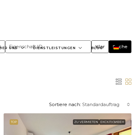
+359882466609
office@bulgaria-estate.com
Klar
Suche
BER UNS
DIENSTLEISTUNGEN
BLOG
Sortiere nach:
Standardauftrag
TOP
ZU VERMIETEN
ЕКСКЛУЗИВЕН