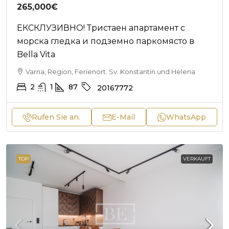
265,000€
ЕКСКЛУЗИВНО! Тристаен апартамент с
морска гледка и подземно паркомясто в
Bella Vita
Varna, Region, Ferienort. Sv. Konstantin und Helena
2
1
87
20167772
Rufen Sie an.
E-Mail
WhatsApp
TOP
VERKAUFT