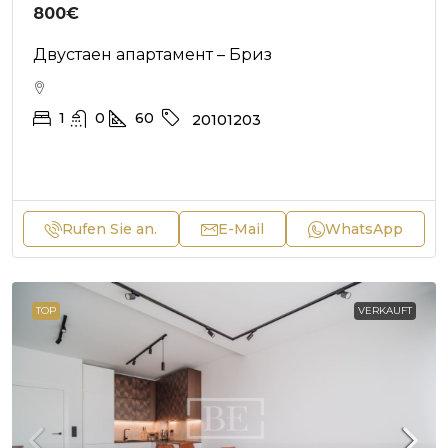
800€
Двустаен апартамент – Бриз
1
0
60
20101203
Rufen Sie an.
E-Mail
WhatsApp
TOP
VERKAUFT