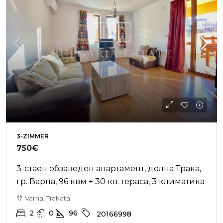
3-ZIMMER
750€
3-стаен обзаведен апартамент, долна Трака,
гр. Варна, 96 квм + 30 кв. тераса, 3 климатика
Varna, Trakata
2
0
96
20166998