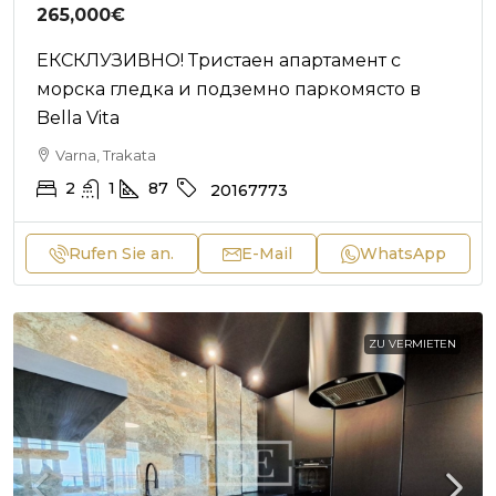
265,000€
ЕКСКЛУЗИВНО! Тристаен апартамент с
морска гледка и подземно паркомясто в
Bella Vita
Varna, Trakata
2
1
87
20167773
Rufen Sie an.
E-Mail
WhatsApp
ZU VERMIETEN