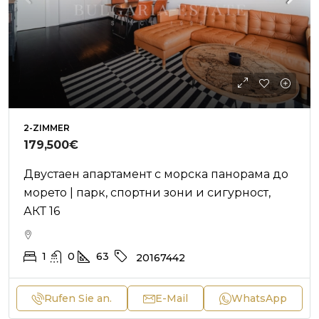
2-ZIMMER
179,500€
Двустаен апартамент с морска панорама до
морето | парк, спортни зони и сигурност,
АКТ 16
1
0
63
20167442
Rufen Sie an.
E-Mail
WhatsApp