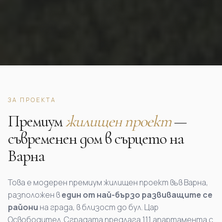
ЗА ПРОЕКТА
Премиум
жилищен проект
—
съвременен дом в сърцето на
Варна
Това е модерен премиум жилищен проект във Варна,
разположен в
един от най-бързо развиващите се
райони
на града, в близост до бул. Цар
Освободител. Сградата предлага 111 апартамента с