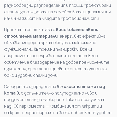
разнообразни разпределения и площи, проектирани
с грижа за комфорта на семействата и динамичния
начин на живот на младите професионалисти.
Проектът се отличава с
висококачествени
строителни материали
, енергийно ефективна
обвивка, модерна архитектура и максимално
функционални вътрешни планировки. Всеки
апартамент осигурява отлично естествено
осветление благодарение на добре премислените
изложения, просторни дневни с открит кухненски
бокс и удобни спални зони.
Сградата е изградена на
9 жилищни етажа над
кота 0
, с допълнително полуподземно ниво и
подземен етаж за паркиране. Така се осигуряват
над 100 паркоместа — комбинация от закрити и
открити, гарантиращи на всеки собственик удобен