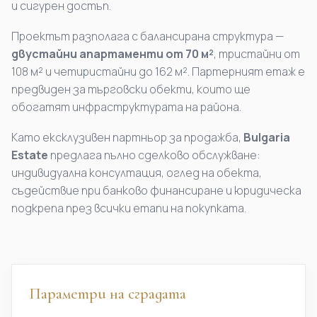
и сигурен достъп.
Проектът разполага с балансирана структура —
двустайни апартаменти от 70 м²
, тристайни от
108 м² и четиристайни до 162 м². Партерният етаж е
предвиден за търговски обекти, които ще
обогатят инфраструктурата на района.
Като ексклузивен партньор за продажба,
Bulgaria
Estate
предлага пълно сделково обслужване:
индивидуална консултация, оглед на обекта,
съдействие при банково финансиране и юридическа
подкрепа през всички етапи на покупката.
Параметри на сградата