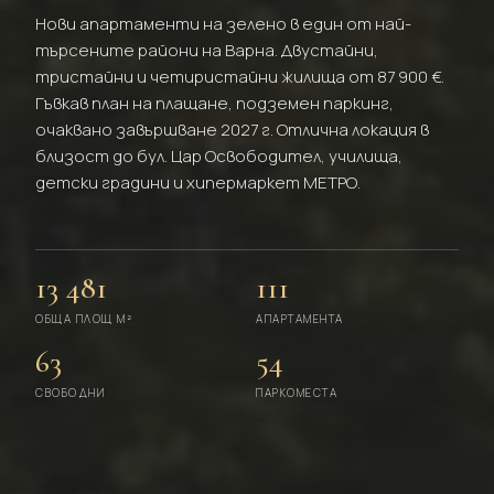
Нови апартаменти на зелено в един от най-
търсените райони на Варна. Двустайни,
тристайни и четиристайни жилища от 87 900 €.
Гъвкав план на плащане, подземен паркинг,
очаквано завършване 2027 г. Отлична локация в
близост до бул. Цар Освободител, училища,
детски градини и хипермаркет МЕТРО.
13 481
111
ОБЩА ПЛОЩ М²
АПАРТАМЕНТА
63
54
СВОБОДНИ
ПАРКОМЕСТА