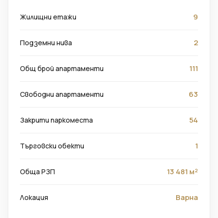
9
Жилищни етажи
2
Подземни нива
111
Общ брой апартаменти
63
Свободни апартаменти
54
Закрити паркоместа
1
Търговски обекти
13 481 м²
Обща РЗП
Варна
Локация