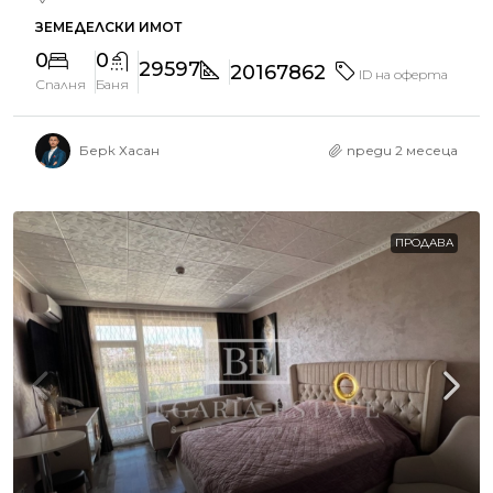
ЗЕМЕДЕЛСКИ ИМОТ
0
0
29597
20167862
ID на оферта
Спалня
Баня
Берк Хасан
преди 2 месеца
ПРОДАВА