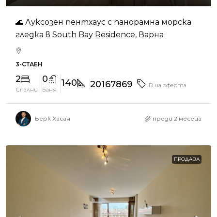
🌊 Луксозен пентхаус с панорамна морска
гледка в South Bay Residence, Варна
3-СТАЕН
2
0
140
20167869
ID на оферта
Спални
Баня
Берк Хасан
преди 2 месеца
ПРОДАВА