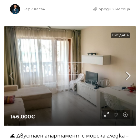
Берк Хасан
преди 2 месеца
ПРОДАВА
146,000€
🌊 Двустаен апартамент с морска гледка –