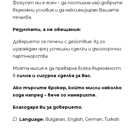
Фокусът ми е ясен – да постигна най-добрите
възможни условия и да максимизирам Вашата
печалба.
Резултати, а не обещания:
Доверието се печели с действия. Аз го
изграждам чрез успешни сделки и дългосрочни
партньорства.
Моята мисия е да превърна всяка възможност
в
силна и сигурна сделка за Вас.
Ако търсите брокер, който мисли няколко
хода напред – вече го намерихте.
Благодаря Ви за доверието.
Language:
Bulgarian, English, German, Turkish