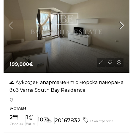
199,000€
🌊 Луксозен апартамент с морска панорама
във Varna South Bay Residence
3-СТАЕН
2
1
107
20167832
ID на оферта
Спални
Баня