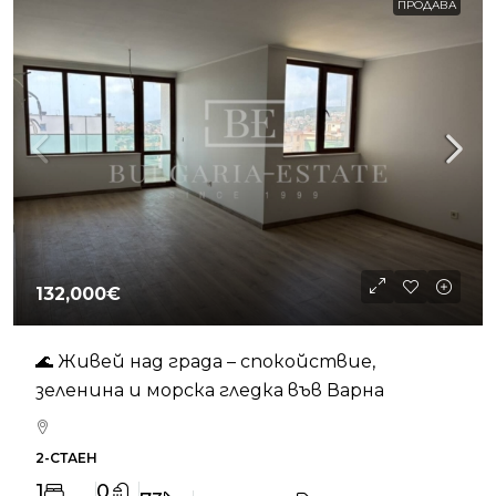
ПРОДАВА
132,000€
🌊 Живей над града – спокойствие,
зеленина и морска гледка във Варна
2-СТАЕН
1
0