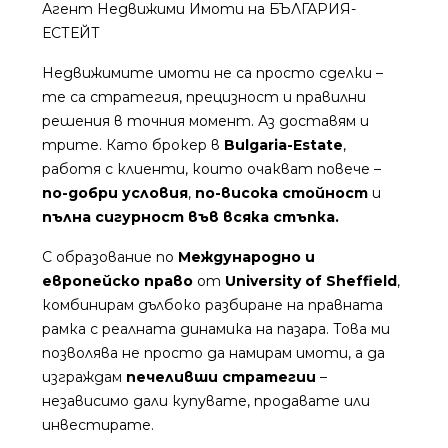
Агент Недвижими Имоти на БЪЛГАРИЯ-
ЕСТЕЙТ
Недвижимите имоти не са просто сделки –
те са стратегия, прецизност и правилни
решения в точния момент. Аз доставям и
трите. Като брокер в
Bulgaria-Estate
,
работя с клиенти, които очакват повече –
по-добри условия
,
по-висока стойност
и
пълна сигурност във всяка стъпка.
С образование по
Международно и
европейско право
от
University of Sheffield
,
комбинирам дълбоко разбиране на правната
рамка с реалната динамика на пазара. Това ми
позволява не просто да намирам имоти, а да
изграждам
печеливши стратегии
–
независимо дали купувате, продавате или
инвестирате.