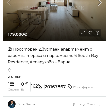
179,000€
🏖️ Просторен Двустаен апартамент с
огромна тераса и паркомясто в South Bay
Residence, Аспарухово – Варна.
2-СТАЕН
1
0
162
20167867
ID на оферта
Спалня
Баня
Берк Хасан
преди 2 месеца