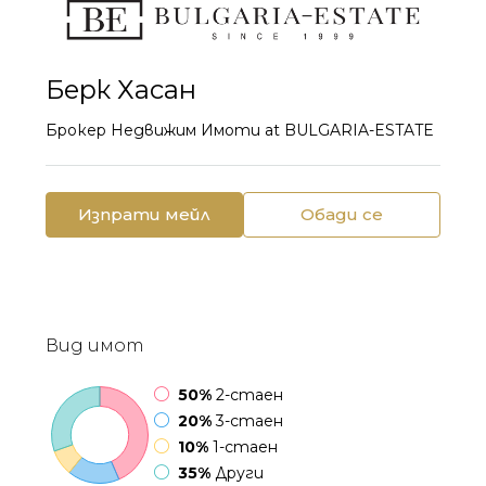
Берк Хасан
Брокер Недвижим Имоти
at
BULGARIA-ESTATE
Изпрати мейл
Обади се
Вид имот
50%
2-стаен
20%
3-стаен
10%
1-стаен
35%
Други