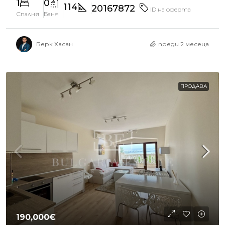
1
0
114
20167872
ID на оферта
Спалня
Баня
Берк Хасан
преди 2 месеца
ПРОДАВА
190,000€