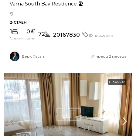
Varna South Bay Residence 🏖️
2-СТАЕН
1
0
72
20167830
ID на оферта
Спалня
Баня
Берк Хасан
преди 2 месеца
ПРОДАВА