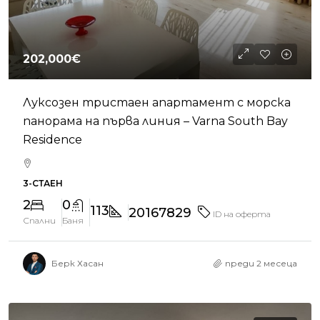
202,000€
Луксозен тристаен апартамент с морска
панорама на първа линия – Varna South Bay
Residence
3-СТАЕН
2
0
113
20167829
ID на оферта
Спални
Баня
Берк Хасан
преди 2 месеца