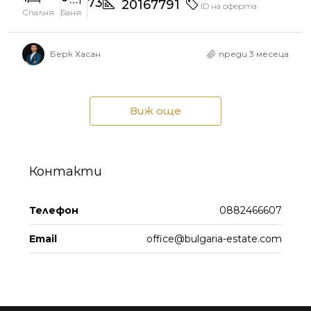
73
20167791
ID на оферта
Спалня
Баня
Берк Хасан
преди 3 месеца
Виж още
Контакти
Телефон
0882466607
Email
office@bulgaria-estate.com