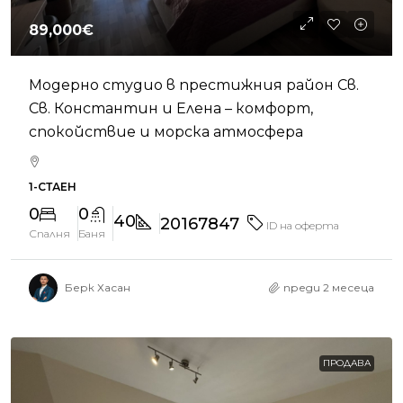
89,000€
Модерно студио в престижния район Св.
Св. Константин и Елена – комфорт,
спокойствие и морска атмосфера
1-СТАЕН
0
0
40
20167847
ID на оферта
Спалня
Баня
Берк Хасан
преди 2 месеца
ПРОДАВА