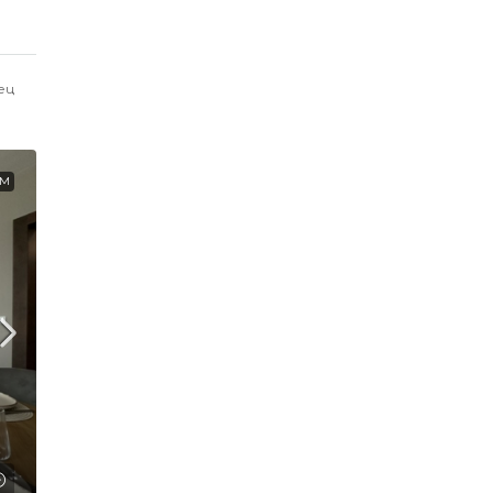
ец
ЕМ