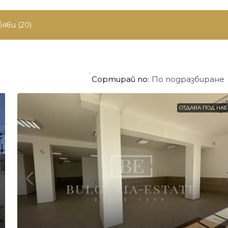
яви (20)
Сортирай по:
По подразбиране
ОТДАВА ПОД НА