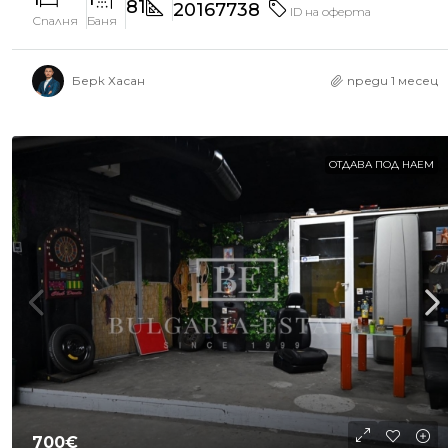
81
20167738
ID на оферта
Спалня
Баня
Берк Хасан
преди 1 месец
ОТДАВА ПОД НАЕМ
700€