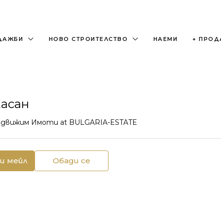
ДАЖБИ
НОВО СТРОИТЕЛСТВО
НАЕМИ
+ ПРОД
Хасан
едвижим Имоти
at
BULGARIA-ESTATE
и мейл
Обади се