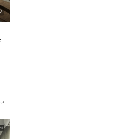
г
ци
ЕМ