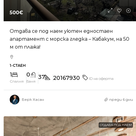
500€
Отдава се под наем уютен едностаен
апартамент с морска гледка – Кабакум, на 50
м от плажа!
1-СТАЕН
1
0
37
20167930
ID на оферта
Спалня
Баня
Берк Хасан
преди 6 дни
ОТДАВА ПОД НАЕМ