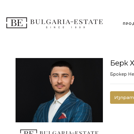
ПРО
Берк 
Брокер Н
Изпрат