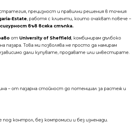
стратегия, прецизност и правилни решения в точния
garia-Estate
, работя с клиенти, които очакват повече –
 сигурност във всяка стъпка.
раво
от
University of Sheffield
, комбинирам дълбоко
на пазара. Това ми позволява не просто да намирам
езависимо дали купувате, продавате или инвестирате.
чина – от пазарна стойност до потенциал за растеж и
е под контрол, без компромиси и без изненади.