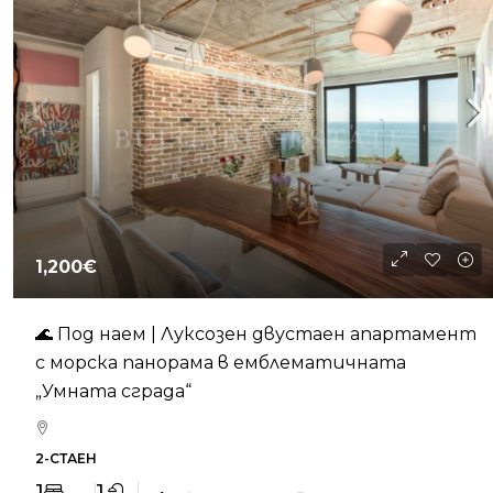
1,200€
🌊 Под наем | Луксозен двустаен апартамент
с морска панорама в емблематичната
„Умната сграда“
2-СТАЕН
1
1