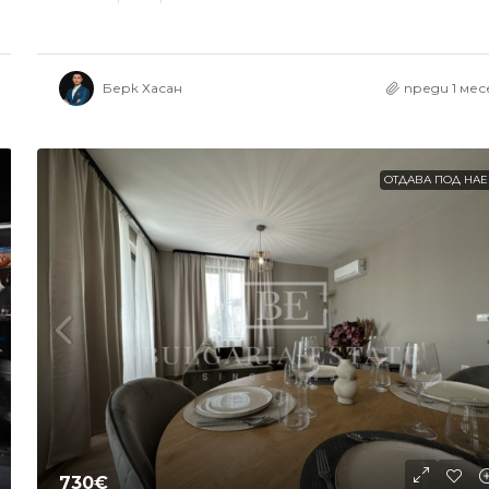
Берк Хасан
преди 1 мес
ОТДАВА ПОД НА
730€