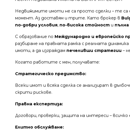
Недвижимите имоти не са просто сделки – те са 
момент. Аз доставям и трите. Като брокер в
Bul
по-добри условия
,
по-висока стойност
и
пълна
С образование по
Международно и европейско п
разбиране на правната рамка с реалната динамика 
имоти, а да изграждам
печеливши стратегии
– н
Когато работите с мен, получавате:
Стратегическо предимство:
Всеки имот и всяка сделка се анализират в дълбо
скрити рискове.
Правна експертиза:
Договори, проверки, защита на интереси – всичко 
Елитно обслужване: