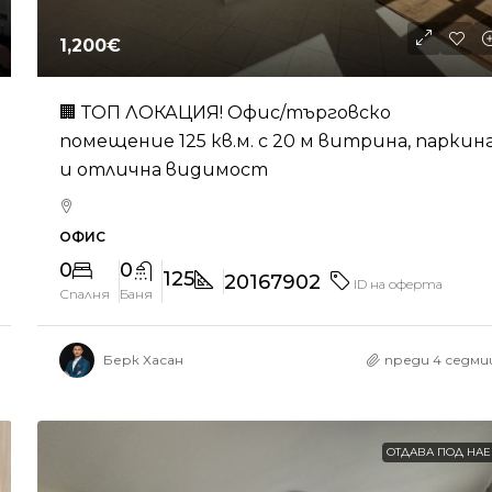
1,200€
🏢 ТОП ЛОКАЦИЯ! Офис/търговско
помещение 125 кв.м. с 20 м витрина, паркин
и отлична видимост
ОФИС
0
0
125
20167902
ID на оферта
Спалня
Баня
Берк Хасан
преди 4 седми
ОТДАВА ПОД НА