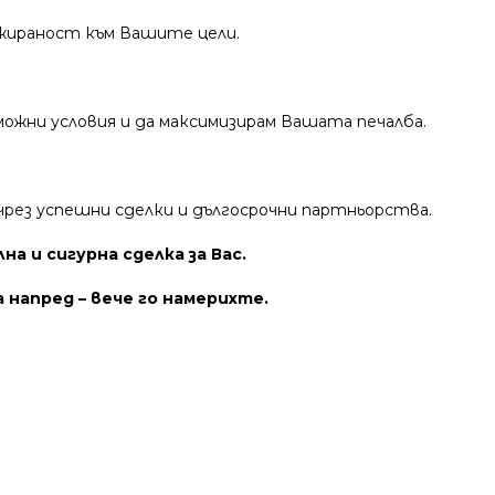
гажираност към Вашите цели.
можни условия и да максимизирам Вашата печалба.
 чрез успешни сделки и дългосрочни партньорства.
лна и сигурна сделка за Вас.
 напред – вече го намерихте.