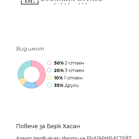
Вид имот
50%
2-стаен
20%
3-стаен
10%
1-стаен
35%
Други
Повече за Берк Хасан
Агент Недвижими Имоти на БЪЛГАРИЯ-ЕСТЕЙТ