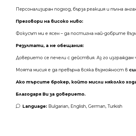
Персонализиран подход, бърза реакция и пълна ан
Преговори на високо ниво:
Фокусът ми е ясен – да постигна най-добрите въз
Резултати, а не обещания:
Доверието се печели с действия. Аз го изграждам
Моята мисия е да превърна всяка възможност в
си
Ако търсите брокер, който мисли няколко хода
Благодаря Ви за доверието.
Language:
Bulgarian, English, German, Turkish