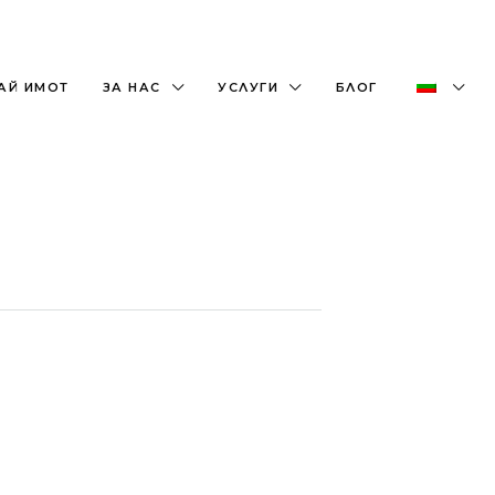
+359882466609
office@bulgaria-estate.com
АЙ ИМОТ
ЗА НАС
УСЛУГИ
БЛОГ