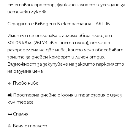
съчетаващ простор, функционалност и усещане за
истински лукс 💎
Сградата е въведена в експоатация – АКТ 16
Имотът се отличава с голяма обща площ от
301.06 кв.м. (261.73 кв.м. чиста площ), отлично
разпределена на две нива, които ясно обособяват
зоните за дневен комфорт и личен отдих.
Възможност за закупуване на закрито паркомясто
на разумна цена.
🔹 Първо ниво:
🛋️ Просторна дневна с кухня и трапезария с излаз
към тераса
🛏️ Спалня
🚿 Баня с тоалет