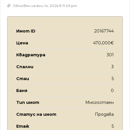
Обновен на юли 14, 2026 в 11:03 pm
Имот ID
20167744
Цена
470,000€
Квадратура
301
Спални
3
Стаи
5
Баня
0
Тип имот
Многостаен
Статус на имот
Продава
Етаж
5