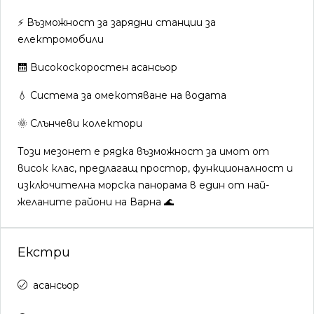
⚡ Възможност за зарядни станции за
електромобили
🛗 Високоскоростен асансьор
💧 Система за омекотяване на водата
🌞 Слънчеви колектори
Този мезонет е рядка възможност за имот от
висок клас, предлагащ простор, функционалност и
изключителна морска панорама в един от най-
желаните райони на Варна 🌊
Екстри
асансьор