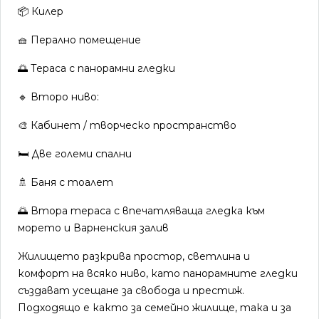
📦 Килер
🧺 Перално помещение
🌅 Тераса с панорамни гледки
🔹 Второ ниво:
🎨 Кабинет / творческо пространство
🛏️ Две големи спални
🚿 Баня с тоалет
🌅 Втора тераса с впечатляваща гледка към
морето и Варненския залив
Жилището разкрива простор, светлина и
комфорт на всяко ниво, като панорамните гледки
създават усещане за свобода и престиж.
Подходящо е както за семейно жилище, така и за