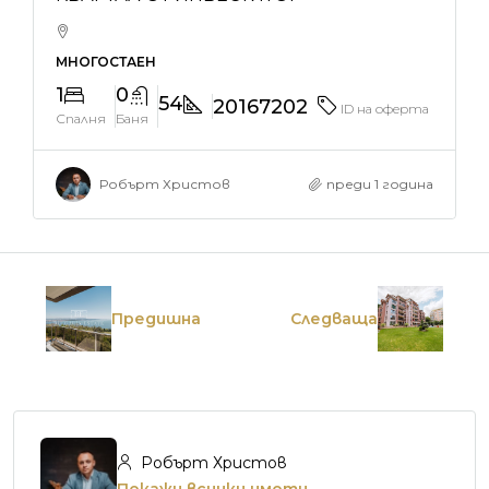
МНОГОСТАЕН
1
0
54
20167202
ID на оферта
Спалня
Баня
Робърт Христов
преди 1 година
Предишна
Следваща
Робърт Христов
Покажи всички имоти