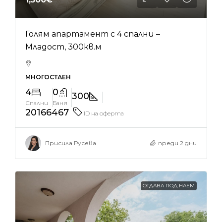
Голям апартамент с 4 спални –
Младост, 300кв.м
МНОГОСТАЕН
4
0
300
Спални
Баня
20166467
ID на оферта
Присила Русева
преди 2 дни
ОТДАВА ПОД НАЕМ