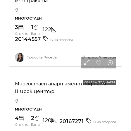
м-т Траката
МНОГОСТАЕН
3
1
122
Спални
Баня
20144557
ID на оферта
Присила Русева
преди 7 месеца
750€
ОТДАВА ПОД НАЕМ
Многостаен апартамент под наем
Широк център
МНОГОСТАЕН
4
2
120
20167271
ID на оферта
Спални
Бани