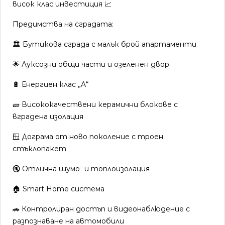
висок клас инвестиция 📈
Предимства на сградата:
🏛️ Бутикова сграда с малък брой апартаменти
🌟 Луксозни общи части и озеленен двор
🔋 Енергиен клас „A“
🧱 Висококачествени керамични блокове с
вградена изолация
🪟 Дограма от ново поколение с троен
стъклопакет
🔇 Отлична шумо- и топлоизолация
🏠 Smart Home система
🚗 Контролиран достъп и видеонаблюдение с
разпознаване на автомобили