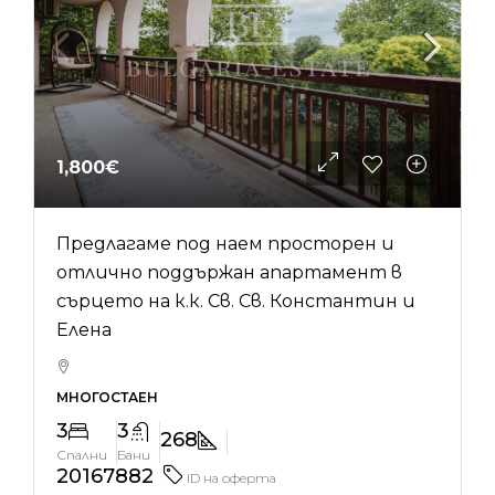
1,800€
Предлагаме под наем просторен и
отлично поддържан апартамент в
сърцето на к.к. Св. Св. Константин и
Елена
МНОГОСТАЕН
3
3
268
Спални
Бани
20167882
ID на оферта