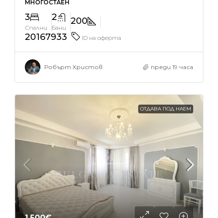
МНОГОСТАЕН
3
2
200
Спални
Бани
20167933
ID на оферта
Робърт Христов
преди 19 часа
ОТДАВА ПОД НАЕМ
1,500€