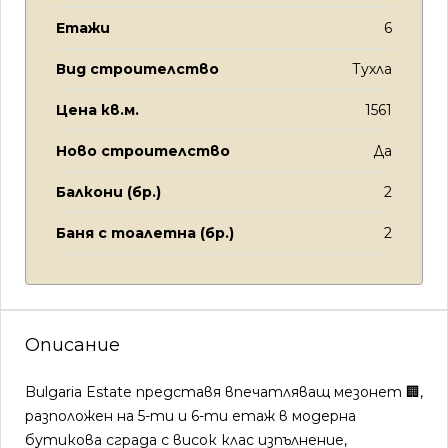
Етажи
6
Вид строителство
Тухла
Цена кв.м.
1561
Ново строителство
Да
Балкони (бр.)
2
Баня с тоалетна (бр.)
2
Описание
Bulgaria Estate представя впечатляващ мезонет 🏢,
разположен на 5-ти и 6-ти етаж в модерна
бутикова сграда с висок клас изпълнение,