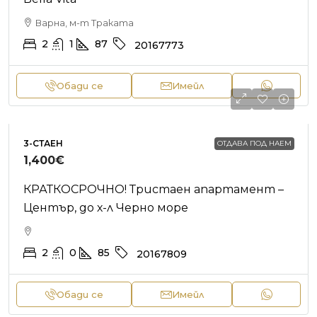
Варна, м-т Траката
2
1
87
20167773
Обади се
Имейл
3-СТАЕН
ОТДАВА ПОД НАЕМ
1,400€
КРАТКОСРОЧНО! Тристаен апартамент –
Център, до х-л Черно море
2
0
85
20167809
Обади се
Имейл