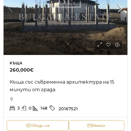
КЪЩА
260,000€
Къща със съвременна архитектура на 15
минути от града
3
0
148
20167521
Обади се
Имейл