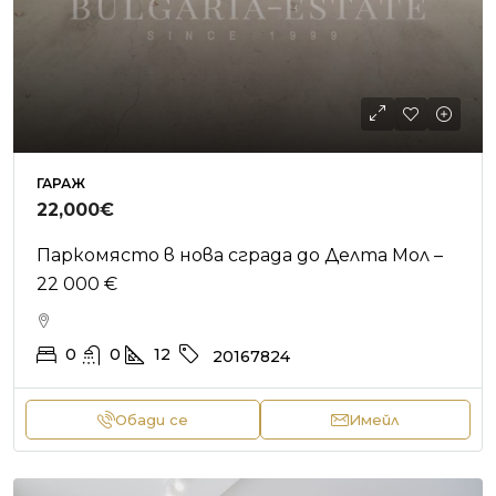
ГАРАЖ
22,000€
Паркомясто в нова сграда до Делта Мол –
22 000 €
0
0
12
20167824
Обади се
Имейл