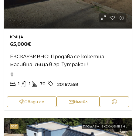
КЪЩА
65,000€
ЕКСКЛУЗИВНО! Продава се кокетна
масивна къща в гр. Тутракан!
1
1
70
20167358
Обади се
Имейл
ТОП
ПРОДАВА
ЕКСКЛУЗИВЕН