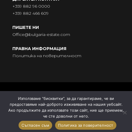
+359 882 96 0000
+359 882 466 609
ПИШЕТЕ НИ
Office@bulgaria-estate.com
ПРАВНА ИНФОРМАЦИЯ
Политика на поверителност
© BULGARIA-ESTATE - Всички права запазени. Адрес:
Използваме "бисквитки", за да гарантираме, че ви
бул. „Княгиня Мария Луиза“ № 9, ет. 5, 9000 Варна |
предоставяме най-доброто изживяване на нашия уебсайт.
Поддръжка от
ДомГрид
| Синхронизация от
Estate Site
Ако продължите да използвате този сайт, ние ще приемем,
че сте доволни от него.
Съгласен съм
Политика за поверителност