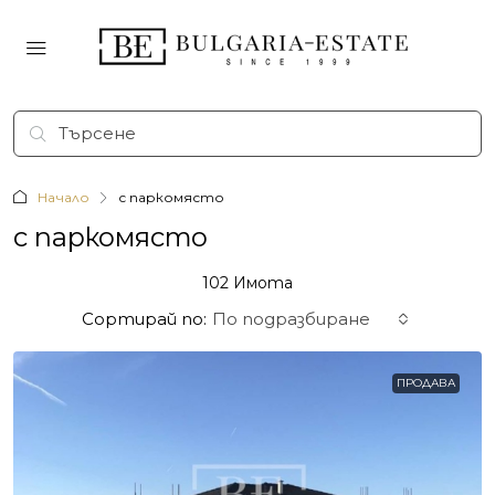
Начало
с паркомясто
с паркомясто
102 Имотa
Сортирай по:
По подразбиране
ПРОДАВА