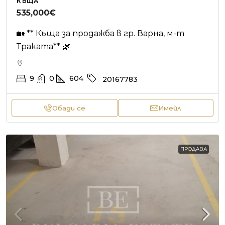
КЪЩА
535,000€
🏡 ** Къща за продажба в гр. Варна, м-т
Траката** 🌿
9
0
604
20167783
Обади се
Имейл
ПРОДАВА