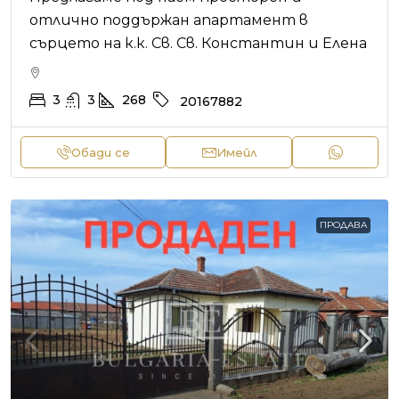
отлично поддържан апартамент в
сърцето на к.к. Св. Св. Константин и Елена
3
3
268
20167882
Обади се
Имейл
ПРОДАВА