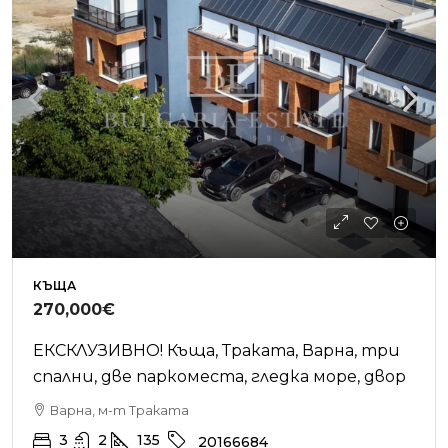
КЪЩА
270,000€
ЕКСКЛУЗИВНО! Къща, Траката, Варна, три
спални, две паркоместа, гледка море, двор
Варна, м-т Траката
3
2
135
20166684