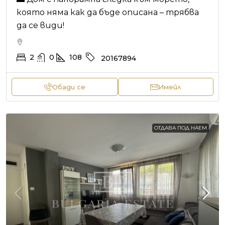
която няма как да бъде описана – трябва
да се види!
2
0
108
20167894
Обади се
Имейл
ОТДАВА ПОД НАЕМ