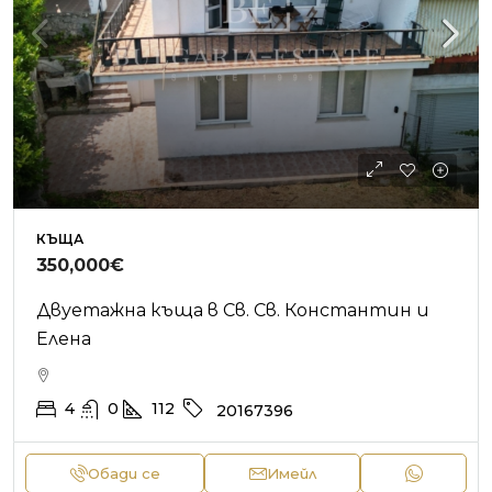
КЪЩА
350,000€
Двуетажна къща в Св. Св. Константин и
Елена
4
0
112
20167396
Обади се
Имейл