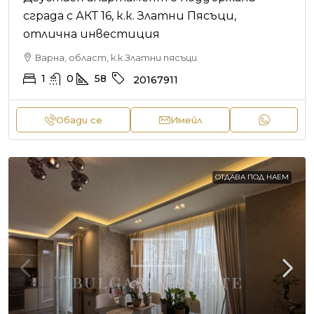
сграда с АКТ 16, к.к. Златни Пясъци,
отлична инвестиция
Варна, област, к.к.Златни пясъци
1
0
58
20167911
Обади се
Имейл
ОТДАВА ПОД НАЕМ