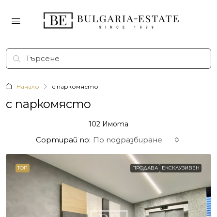
Начало
с паркомясто
с паркомясто
102 Имотa
Сортирай по:
По подразбиране
ТОП
ПРОДАВА
ЕКСКЛУЗИВЕН