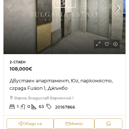
2-СТАЕН
108,000€
Двустаен апартамент, Юг, паркомясто,
сграда Fusion 1, Джъмбо
Варна, Владислав Варненчик 1
1
0
63
20167866
Обади се
Имейл