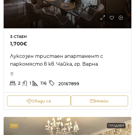
3-СТАЕН
1,700€
Луксозен тристаен апартамент с
паркомясто в кв. Чайка, гр. Варна
2
1
116
20167899
Обади се
Имейл
ТОП
ПРОДАВА