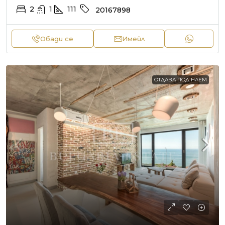
2
1
111
20167898
Обади се
Имейл
ОТДАВА ПОД НАЕМ