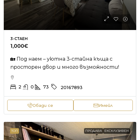
3-СТАЕН
1,000€
🏡 Под наем – уютна 3-стайна къща с
просторен двор и много възможности!
2
0
73
20167893
Обади се
Имейл
ТОП
ПРОДАВА
ЕКСКЛУЗИВЕН