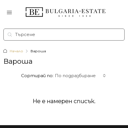
Начало
Вароша
Вароша
Сортирай по:
По подразбиране
Не е намерен списък.