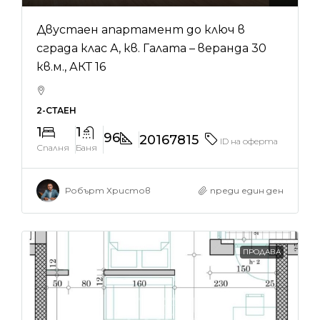
Двустаен апартамент до ключ в
сграда клас А, кв. Галата – веранда 30
кв.м., АКТ 16
2-СТАЕН
1
1
96
20167815
ID на оферта
Спалня
Баня
Робърт Христов
преди един ден
ПРОДАВА