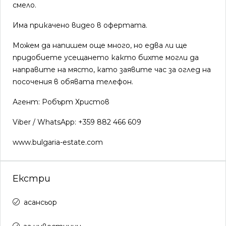
смело.
Има прикачено видео в офертата.
Можем да напишем още много, но едва ли ще
придобиете усещането както бихте могли да
направите на място, като заявите час за оглед на
посочения в обявата телефон.
Агент: Робърт Христов
Viber / WhatsApp: +359 882 466 609
www.bulgaria-estate.com
Екстри
асансьор