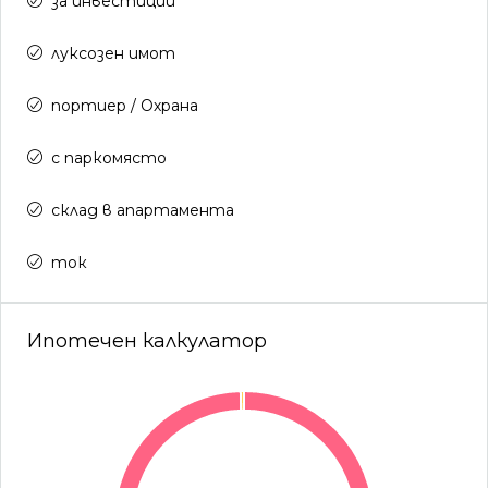
за инвестиции
луксозен имот
портиер / Охрана
с паркомясто
склад в апартамента
ток
Ипотечен калкулатор