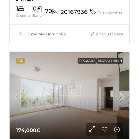
1
0
70
20167936
ID на оферта
Спалня
Баня
Стефка Петрова
преди 17 часа
ТОП
ПРОДАВА
ЕКСКЛУЗИВЕН
174,000€