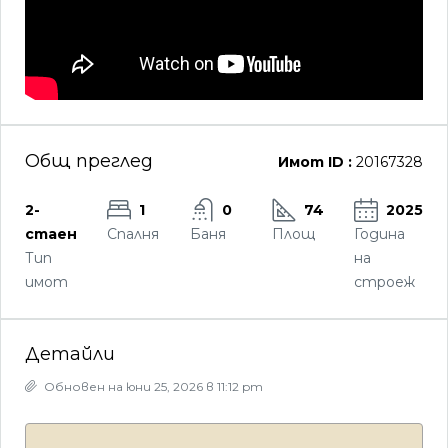
Общ преглед
Имот ID :
20167328
2-
1
0
74
2025
стаен
Спалня
Баня
Площ
Година
Тип
на
имот
строеж
Детайли
Обновен на юни 25, 2026 в 11:12 pm