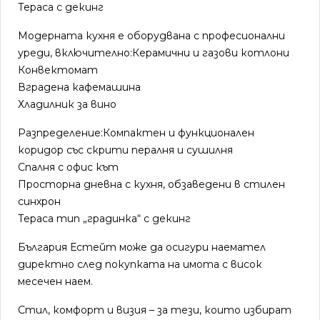
Тераса с декинг
Модерната кухня е оборудвана с професионални
уреди, включително:Керамични и газови котлони
Конвектомат
Вградена кафемашина
Хладилник за вино
Разпределение:Компактен и функционален
коридор със скрити пералня и сушилня
Спалня с офис кът
Просторна дневна с кухня, обзаведени в стилен
синхрон
Тераса тип „градинка“ с декинг
България Естейт може да осигури наемател
директно след покупката на имота с висок
месечен наем.
Стил, комфорт и визия – за тези, които избират