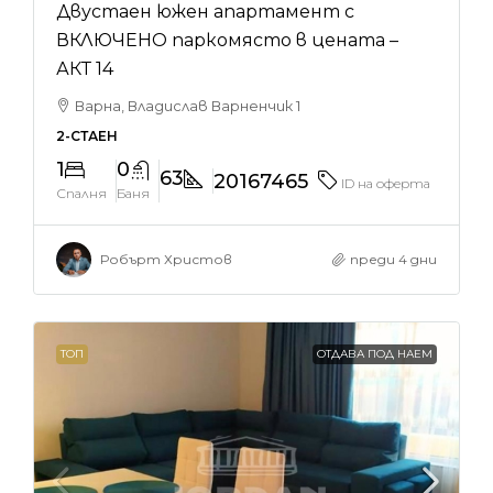
Двустаен южен апартамент с
ВКЛЮЧЕНО паркомясто в цената –
АКТ 14
Варна, Владислав Варненчик 1
2-СТАЕН
1
0
63
20167465
ID на оферта
Спалня
Баня
Робърт Христов
преди 4 дни
ТОП
ОТДАВА ПОД НАЕМ