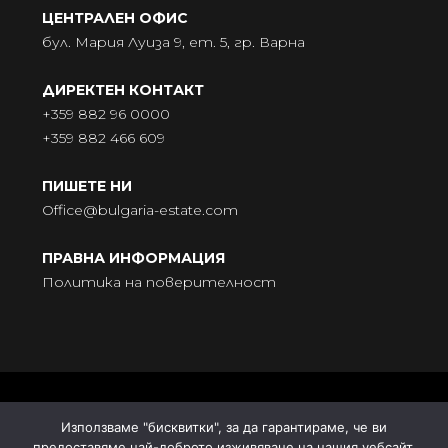
ЦЕНТРАЛЕН ОФИС
бул. Мария Луиза 9, ет. 5, гр. Варна
ДИРЕКТЕН КОНТАКТ
+359 882 96 0000
+359 882 466 609
ПИШЕТЕ НИ
Office@bulgaria-estate.com
ПРАВНА ИНФОРМАЦИЯ
Политика на поверителност
© BULGARIA-ESTATE - Всички права запазени. Адрес:
Използваме "бисквитки", за да гарантираме, че ви
бул. „Княгиня Мария Луиза“ № 9, ет. 5, 9000 Варна |
предоставяме най-доброто изживяване на нашия уебсайт.