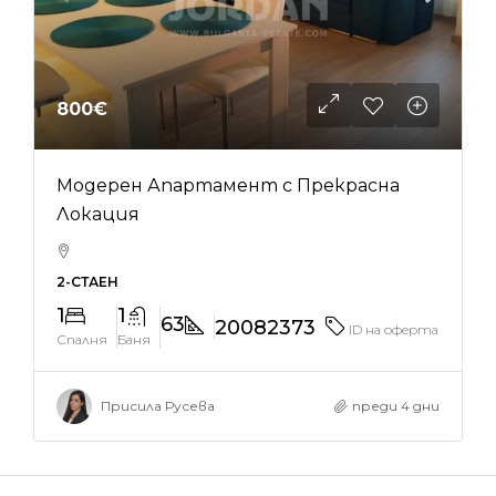
800€
Модерен Апартамент с Прекрасна
Локация
2-СТАЕН
1
1
63
20082373
ID на оферта
Спалня
Баня
Присила Русева
преди 4 дни