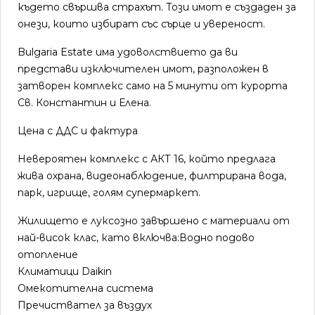
където свършва страхът. Този имот е създаден за
онези, които избират със сърце и увереност.
Bulgaria Estate има удоволствието да ви
представи изключителен имот, разположен в
затворен комплекс само на 5 минути от курорта
Св. Константин и Елена.
Цена с ДДС и фактура
Невероятен комплекс с АКТ 16, който предлага
жива охрана, видеонаблюдение, филтрирана вода,
парк, игрище, голям супермаркет.
Жилището е луксозно завършено с материали от
най-висок клас, като включва:Водно подово
отопление
Климатици Daikin
Омекотителна система
Пречиствател за въздух