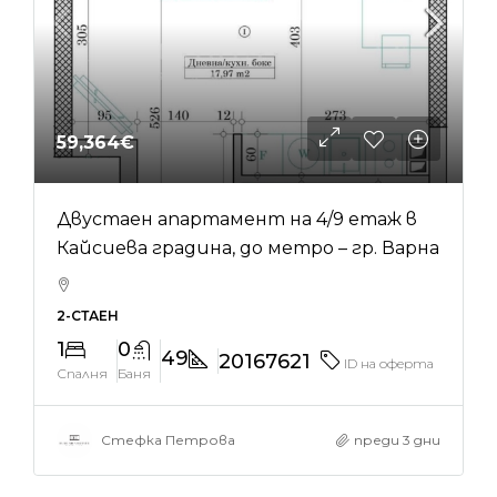
59,364€
Двустаен апартамент на 4/9 етаж в
Кайсиева градина, до метро – гр. Варна
2-СТАЕН
1
0
49
20167621
ID на оферта
Спалня
Баня
Стефка Петрова
преди 3 дни