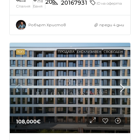
20
20167931
ID на оферта
Спалня
Баня
Робърт Христов
преди 4 дни
ТОП
ПРОДАВА
ЕКСКЛУЗИВЕН
СВОБОДЕН
108,000€