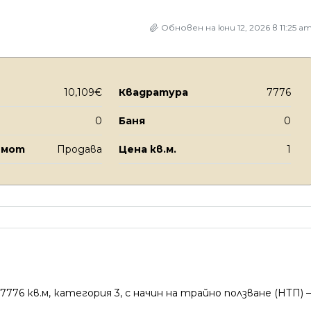
Обновен на юни 12, 2026 в 11:25 a
10,109€
Квадратура
7776
0
Баня
0
имот
Продава
Цена кв.м.
1
776 кв.м, категория 3, с начин на трайно ползване (НТП) –