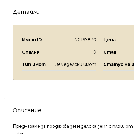
Детайли
Имот ID
20167870
Цена
Спалня
0
Стая
Тип имот
Земеделски имот
Статус на 
Описание
Предлагаме за продажба земеделска земя с площ от 7
нива.