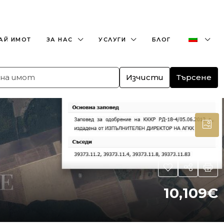
+359882466609
office@bulgaria-estate.com
АЙ ИМОТ
ЗА НАС
УСЛУГИ
БЛОГ
Изчисти
Търсене
10,109€