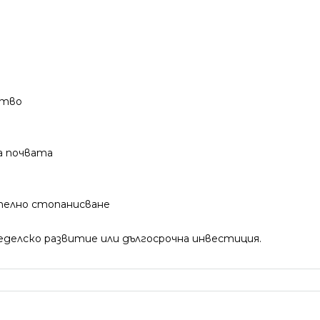
ство
а почвата
телно стопанисване
делско развитие или дългосрочна инвестиция.