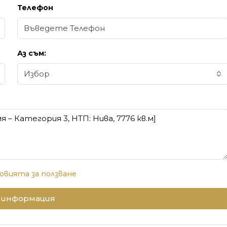
Телефон
Аз съм:
Избор
овията за ползване
 информация