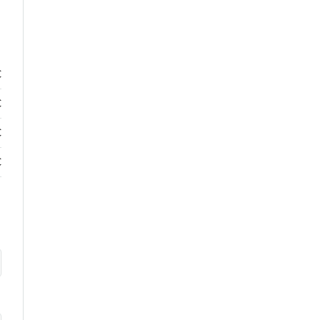
€
€
€
€