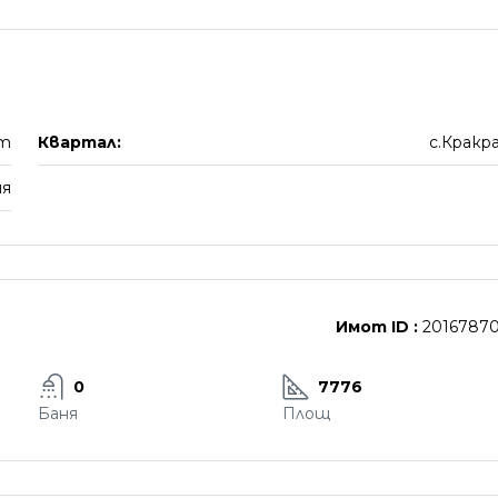
ст
Квартал:
с.Кракр
ия
Имот ID :
2016787
0
7776
Баня
Площ