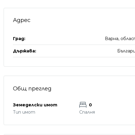
Адрес
Град:
Варна, обла
Държава:
Българ
Общ преглед
Земеделски имот
0
Тип имот
Спалня