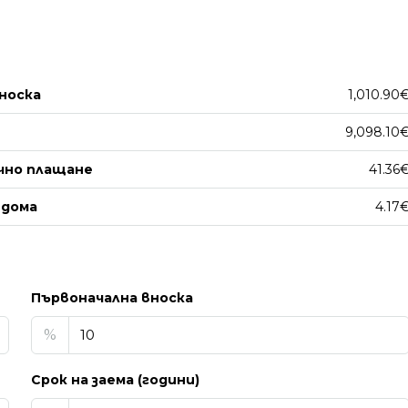
носка
1,010.90
9,098.10
чно плащане
41.36
 дома
4.17
Първоначална вноска
%
Срок на заема (години)