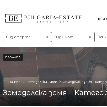
ПРО
Вид оферта
Вид имот
Всич
ПРОДАВА
Начало
Земеделски имот
Земеделска земя – Категор
Земеделска земя – Категори