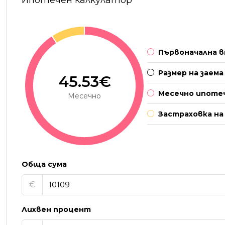
Ипотечен калкулатор
Първоначална в
Размер на заема
45.53€
Месечно ипоте
Месечно
Застраховка на
Обща сума
€
Лихвен процент