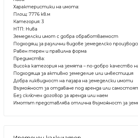
Характеристики на имота:
Площ: 7776 кв.м
Категория: 3
НТП: Нива
Земеделски имот с добра обработваемост
Подходящ за различни видове земеделско производ
Равен терен и правилна форма
Предимства:
Висока категория на земята – по-добро качество н
Подходяща за активно земеделие или инвестиция
Добра ликвидност на пазара на земеделски имоти
Възможност за отдаване под аренда или самостоя
Без сключен договор за аренда или наем
Имотът представлява отлична възможност за земе