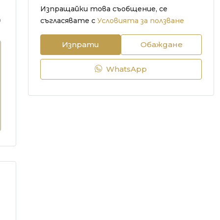
Изпращайки това съобщение, се
m
съгласявате с
Условията за ползване
Изпрати
Обаждане
WhatsApp