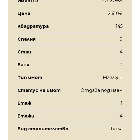
Имот ID
20167564
Цена
2,610€
Квадратура
145
Спалня
0
Стаи
4
Баня
0
Тип имот
Магазин
Статус на имот
Отдава под наем
Етаж
1
Етажи
14
Вид строителство
Тухла