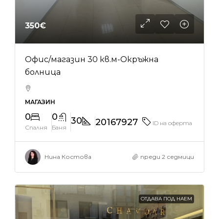
350€
Офис/магазин 30 кв.м-Окръжна
болница
МАГАЗИН
0
0
30
20167927
ID на оферта
Спалня
Баня
Нина Костова
преди 2 седмици
ОТДАВА ПОД НАЕМ