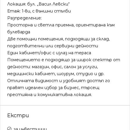
Локация: бул. „Васил Левски“
Етаж: 1-ви, с външни стълби
Разпределение:
Просторна и светла приемна, ориентирана към
булеварда
Две помощни помещения, подходящи за склад,
подготвителни или сервизни дейности
Един кабинет/офис с излаз на тераса
Помещението е подходящо за широк спектър от
дейности: магазин, офис, салон за услуги,
медицински кабинет, шоурум, студио и др.
Отличната видимост и удобният достъп го
правят идеален избор за бизнес, търсещ
престижна и комуникативна локация.
Екстри
за инвестиции