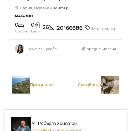
Варна, Идеален център
МАГАЗИН
0
0
26
20166886
ID на оферта
Спалня
Баня
Присила Русева
преди 9 месеца
Предишна
Следваща
Робърт Христов
Покажи всички имоти