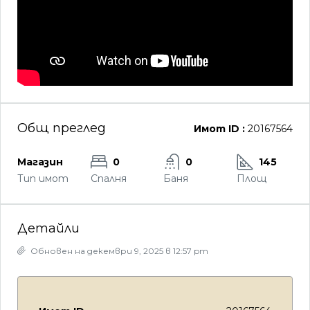
Общ преглед
Имот ID :
20167564
Магазин
0
0
145
Тип имот
Спалня
Баня
Площ
Детайли
Обновен на декември 9, 2025 в 12:57 pm