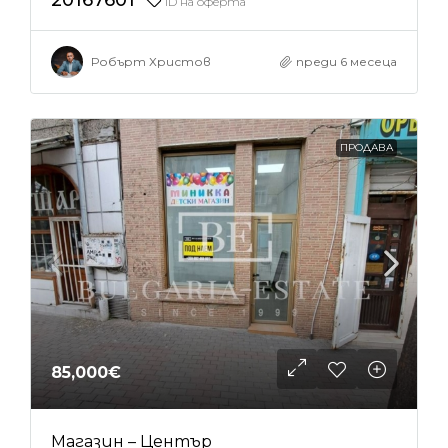
20167601
ID на оферта
Робърт Христов
преди 6 месеца
ПРОДАВА
85,000€
Магазин – Център