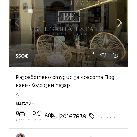
550€
Разработено студио за красота Под
наем-Колхозен пазар
МАГАЗИН
0
0
60
20167839
ID на оферта
Спалня
Баня