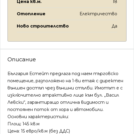
Цена кв.м.
18
Отопление
Електричество
Ново строителство
Да
Описание
България Естейт предлага под наем търговско
помещение, разположено на 1-ви етаж с директен
външен достъп чрез външни стълби. Имотът е с
изключително атрактивно лице към бул. „Васил
Левски“, гарантиращо отлична видимост и
постоянен поток от хора и автомобили.
Основни характеристики:
Площ: 145 кв.м
Цена: 15 евро/кв.м (без ДДС)