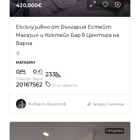
420,000€
Ексклузивно от България Естейт:
Магазин и Коктейл Бар в Центъра на
Варна
МАГАЗИН
0
0
233
Спалня
Баня
20167562
ID на оферта
Робърт Христов
преди 2 месеца
ПРОДАВА