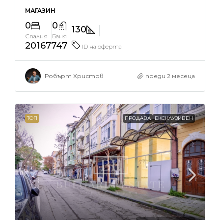
МАГАЗИН
0
0
130
Спалня
Баня
20167747
ID на оферта
Робърт Христов
преди 2 месеца
ТОП
ПРОДАВА
ЕКСКЛУЗИВЕН