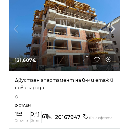
121,607€
Двустаен апартамент на 8-ми етаж в
нова сграда
2-СТАЕН
1
0
61
20167947
ID на оферта
Спалня
Баня