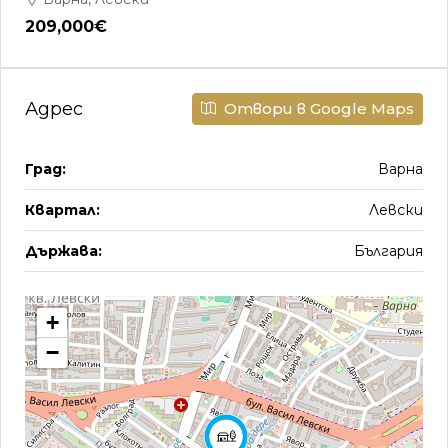
209,000€
Адрес
Отвори в Google Maps
Град:
Варна
Квартал:
Левски
Държава:
България
+
−