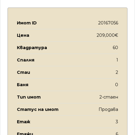
Имот ID
20167056
Цена
209,000€
Квадратура
60
Спалня
1
Стаи
2
Баня
0
Тип имот
2-стаен
Статус на имот
Продава
Етаж
3
Етажи
6