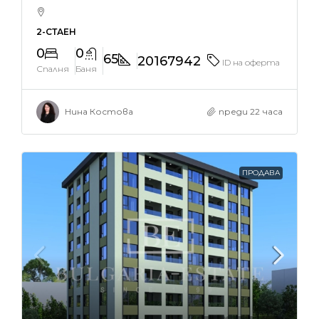
2-СТАЕН
0
0
65
20167942
ID на оферта
Спалня
Баня
Нина Костова
преди 22 часа
ПРОДАВА