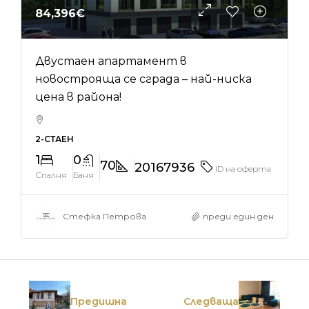
84,396€
Двустаен апартамент в
новострояща се сграда – най-ниска
цена в района!
2-СТАЕН
1
0
70
20167936
ID на оферта
Спалня
Баня
Стефка Петрова
преди един ден
Предишна
Следваща