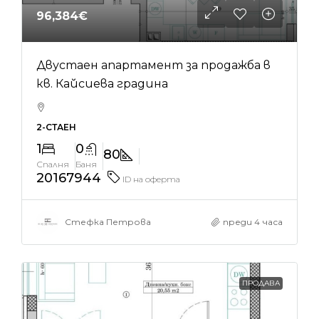
96,384€
Двустаен апартамент за продажба в
кв. Кайсиева градина
2-СТАЕН
1
0
80
Спалня
Баня
20167944
ID на оферта
Стефка Петрова
преди 4 часа
ПРОДАВА