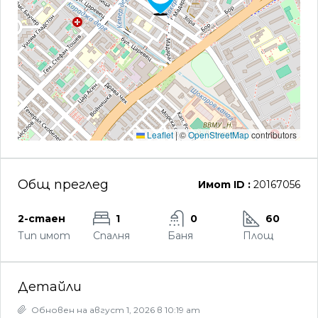
Leaflet
|
©
OpenStreetMap
contributors
Общ преглед
Имот ID :
20167056
2-стаен
1
0
60
Тип имот
Спалня
Баня
Площ
Детайли
Обновен на август 1, 2026 в 10:19 am