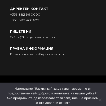
ДИРЕКТЕН КОНТАКТ
+359 882 96 0000
+359 882 466 609
ПИШЕТЕ НИ
Office@bulgaria-estate.com
ПРАВНА ИНФОРМАЦИЯ
Политика на поверителност
© BULGARIA-ESTATE - Всички права запазени. Адрес:
Използваме "бисквитки", за да гарантираме, че ви
бул. „Княгиня Мария Луиза“ № 9, ет. 5, 9000 Варна |
предоставяме най-доброто изживяване на нашия уебсайт.
Поддръжка от
ДомГрид
| Синхронизация от
Estate Site
Ако продължите да използвате този сайт, ние ще приемем,
че сте доволни от него.