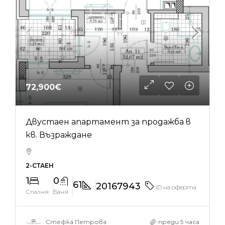
72,900€
Двустаен апартамент за продажба в
кв. Възраждане
2-СТАЕН
1
0
61
20167943
ID на оферта
Спалня
Баня
Стефка Петрова
преди 5 часа