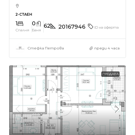
2-СТАЕН
1
0
62
20167946
ID на оферта
Спалня
Баня
Стефка Петрова
преди 4 часа
ПРОДАВА