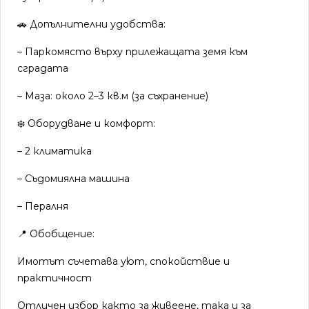
🚗 Допълнителни удобства:
– Паркомясто върху прилежащата земя към
сградата
– Маза: около 2–3 кв.м (за съхранение)
❄️ Оборудване и комфорт:
– 2 климатика
– Съдомиялна машина
– Пералня
📍 Обобщение:
Имотът съчетава уют, спокойствие и
практичност
Отличен избор както за живеене, така и за