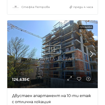
Стефка Петрова
преди 4 часа
ПРОДАВА
126,635€
Двустаен апартамент на 10-ти етаж
с отлична локация