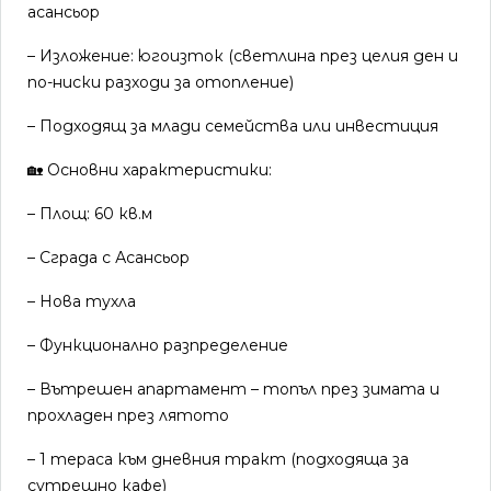
асансьор
– Изложение: югоизток (светлина през целия ден и
по-ниски разходи за отопление)
– Подходящ за млади семейства или инвестиция
🏡 Основни характеристики:
– Площ: 60 кв.м
– Сграда с Асансьор
– Нова тухла
– Функционално разпределение
– Вътрешен апартамент – топъл през зимата и
прохладен през лятото
– 1 тераса към дневния тракт (подходяща за
сутрешно кафе)