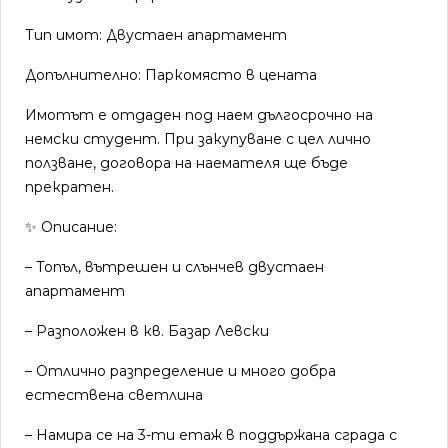
Тип имот: Двустаен апартамент
Допълнително: Паркомясто в цената
Имотът е отдаден под наем дългосрочно на
немски студент. При закупуване с цел лично
ползване, договора на наемателя ще бъде
прекратен.
✨ Описание:
– Топъл, вътрешен и слънчев двустаен
апартамент
– Разположен в кв. Базар Левски
– Отлично разпределение и много добра
естествена светлина
– Намира се на 3-ти етаж в поддържана сграда с