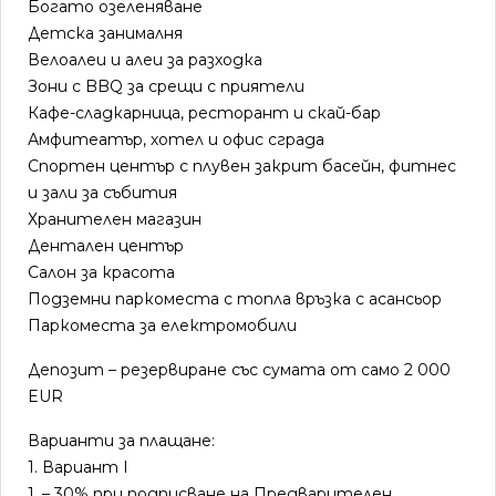
Богато озеленяване
Детска занималня
Велоалеи и алеи за разходка
Зони с BBQ за срещи с приятели
Кафе-сладкарница, ресторант и скай-бар
Амфитеатър, хотел и офис сграда
Спортен център с плувен закрит басейн, фитнес
и зали за събития
Хранителен магазин
Дентален център
Салон за красота
Подземни паркоместа с топла връзка с асансьор
Паркоместа за електромобили
Депозит – резервиране със сумата от само 2 000
EUR
Варианти за плащане:
1. Вариант I
1. – 30% при подписване на Предварителен