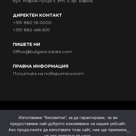
бул. Мария Луиза 9, ет. 5, гр. Варна
ДИРЕКТЕН КОНТАКТ
+359 882 96 0000
+359 882 466 609
ПИШЕТЕ НИ
Office@bulgaria-estate.com
ПРАВНА ИНФОРМАЦИЯ
Политика на поверителност
© BULGARIA-ESTATE - Всички права запазени. Адрес:
Използваме "бисквитки", за да гарантираме, че ви
бул. „Княгиня Мария Луиза“ № 9, ет. 5, 9000 Варна |
предоставяме най-доброто изживяване на нашия уебсайт.
Поддръжка от
ДомГрид
| Синхронизация от
Estate Site
Ако продължите да използвате този сайт, ние ще приемем,
че сте доволни от него.