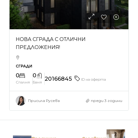
НОВА СГРАДА С ОТЛИЧНИ
ПРЕДЛОЖЕНИЯ!
СГРАДИ
0
0
20166845
ID на оферта
Спалня
Баня
Присила Русева
преди 3 години