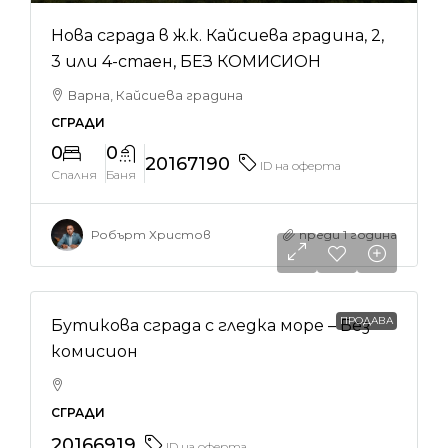
Нова сграда в ж.к. Кайсиева градина, 2,
3 или 4-стаен, БЕЗ КОМИСИОН
Варна, Кайсиева градина
СГРАДИ
0
0
20167190
ID на оферта
Спалня
Баня
Робърт Христов
преди 1 година
ПРОДАВА
Бутикова сграда с гледка море – Без
комисион
СГРАДИ
20166919
ID на оферта