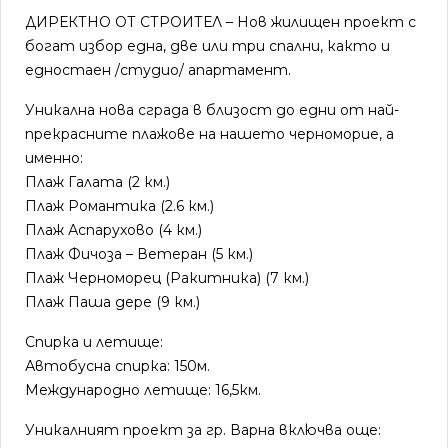
ДИРЕКТНО ОТ СТРОИТЕЛ – Нов жилищен проект с
богат избор една, две или три спални, както и
едностаен /студио/ апартамент.
Уникална нова сграда в близост до едни от най-
прекрасните плажове на нашето черноморие, а
именно:
Плаж Галата (2 км.)
Плаж Романтика (2.6 км.)
Плаж Аспарухово (4 км.)
Плаж Фичоза – Ветеран (5 км.)
Плаж Черноморец (Ракитника) (7 км.)
Плаж Паша дере (9 км.)
Спирка и летище:
Автобусна спирка: 150м.
Международно летище: 16,5км.
Уникалният проект за гр. Варна включва още: