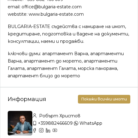
email: office@bulgaria-estate.com
webstite: www.bulgaria-estate.com
BULGARIA-ESTATE съдейства с намиране на имот,
кредитиране, подготовка и вадене на документи,
консултации, наеми и продажби.
ключови думи: апартамент Варна, апартаменти
Варна, апартамент до морето, апартаменти
Галата, апартамент Галата, морска панорама,
апартамент близо до морето
Информация
Покажи всички имоти
Робърт Христов
+359882466609
WhatsApp