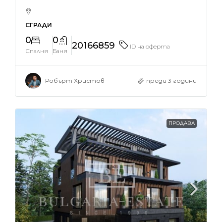
СГРАДИ
0
0
20166859
ID на оферта
Спалня
Баня
Робърт Христов
преди 3 години
ПРОДАВА