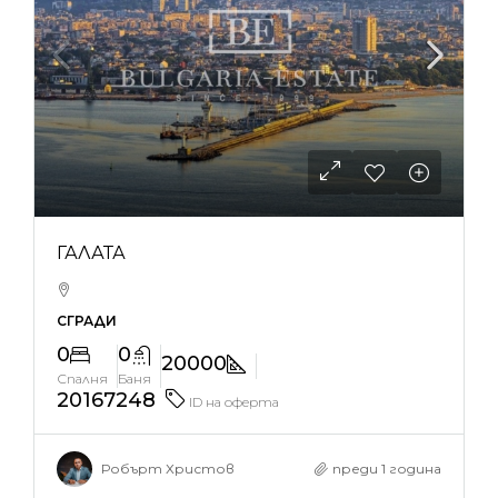
ГАЛАТА
СГРАДИ
0
0
20000
Спалня
Баня
20167248
ID на оферта
Робърт Христов
преди 1 година