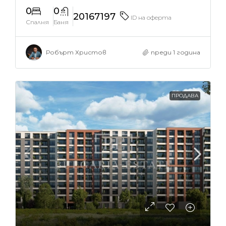
0
0
20167197
ID на оферта
Спалня
Баня
Робърт Христов
преди 1 година
ПРОДАВА