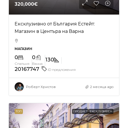
320,000€
Ексклузивно от България Естейт:
Магазин в Центъра на Варна
МАГАЗИН
0
0
130
Спальня
Ванна
20167747
ID предложения
Роберт Христов
2 месяца ago
ТОП
ПРОДАЕТ
ЕКСКЛУЗИВЕН