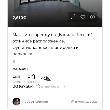
2,610€
Магазин в аренду на. „Василь Левски“ -
отличное расположение,
функциональная планировка и
парковка
МАГАЗИН
0
0
145
Спальня
Ванна
20167564
ID предложения
Роберт Христов
8 месяцев ago