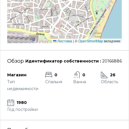
Листовка
|
©
OpenStreetMap
вкладчики
Обзор
Идентификатор собственности :
20166886
Магазин
0
0
26
Тип
Спальня
Ванна
Область
недвижимости
1980
Год постройки