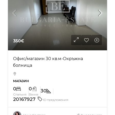
350€
Офис/магазин 30 кв.м-Окръжна
болница
МАГАЗИН
0
0
30
Спальня
Ванна
20167927
ID предложения