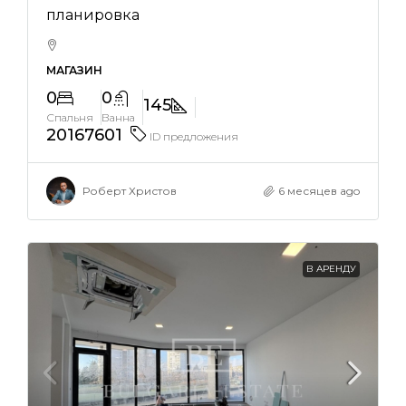
планировка
МАГАЗИН
0
0
145
Спальня
Ванна
20167601
ID предложения
Роберт Христов
6 месяцев ago
В АРЕНДУ