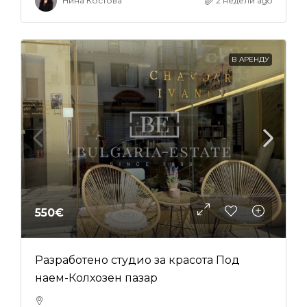
Нина Костова
2 недели ago
В АРЕНДУ
550€
Разработено студио за красота Под
наем-Колхозен пазар