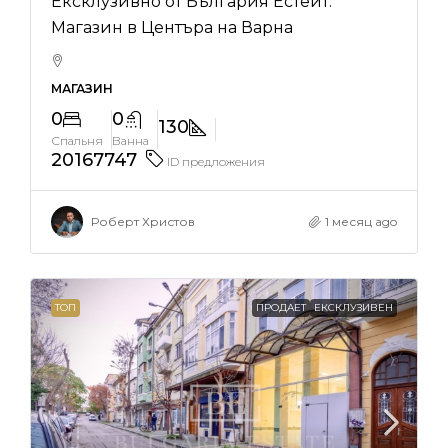
Ексклузивно от България Естейт:
Магазин в Центъра на Варна
МАГАЗИН
0
0
130
Спальня
Ванна
20167747
ID предложения
Роберт Христов
1 месяц ago
ТОП
ПРОДАЕТ
ЕКСКЛУЗИВЕН