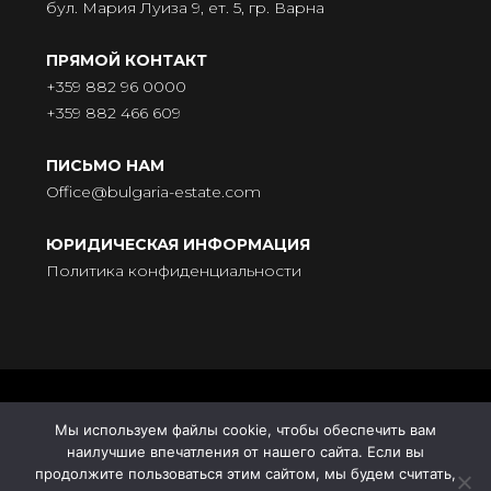
бул. Мария Луиза 9, ет. 5, гр. Варна
ПРЯМОЙ КОНТАКТ
+359 882 96 0000
+359 882 466 609
ПИСЬМО НАМ
Office@bulgaria-estate.com
ЮРИДИЧЕСКАЯ ИНФОРМАЦИЯ
Политика конфиденциальности
© BULGARIA-ESTATE - Всички права запазени. Адрес: бул.
Мы используем файлы cookie, чтобы обеспечить вам
„Княгиня Мария Луиза“ № 9, ет. 5, 9000 Варна |
наилучшие впечатления от нашего сайта. Если вы
Поддръжка от
HomeGrid
| Синхронизация с
Усадьба
продолжите пользоваться этим сайтом, мы будем считать,