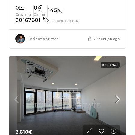
0
0
145
Спальня
Ванна
20167601
ID предложения
Роберт Христов
6 месяцев ago
В АРЕНДУ
2,610€