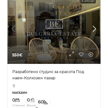
В АРЕНДУ
550€
Разработено студио за красота Под
наем-Колхозен пазар
МАГАЗИН
0
0
60
Спальня
Ванна