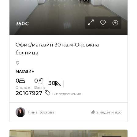
350€
Офис/магазин 30 кв.м-Окръжна
болница
МАГАЗИН
0
0
30
Спальня
Ванна
20167927
ID предложения
Нина Костова
2 недели ago