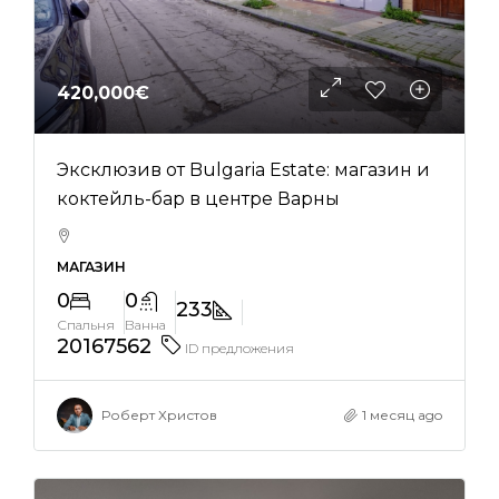
420,000€
Эксклюзив от Bulgaria Estate: магазин и
коктейль-бар в центре Варны
МАГАЗИН
0
0
233
Спальня
Ванна
20167562
ID предложения
Роберт Христов
1 месяц ago