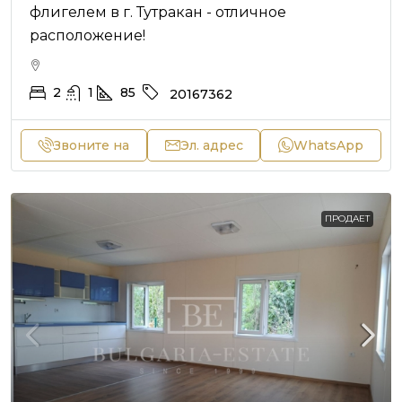
флигелем в г. Тутракан - отличное
расположение!
2
1
85
20167362
Звоните на
Эл. адрес
WhatsApp
ПРОДАЕТ