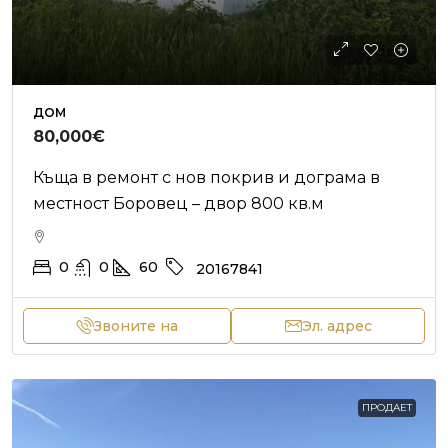
ДОМ
80,000€
Къща в ремонт с нов покрив и дограма в
местност Боровец – двор 800 кв.м
0
0
60
20167841
Звоните на
Эл. адрес
ПРОДАЕТ