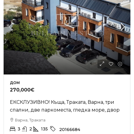
ДОМ
270,000€
ЕКСКЛУЗИВНО! Къща, Траката, Варна, три
спални, две паркоместа, гледка море, двор
Варна, Траката
3
2
135
20166684