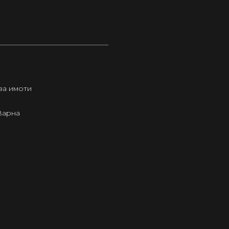
за имоти
Варна