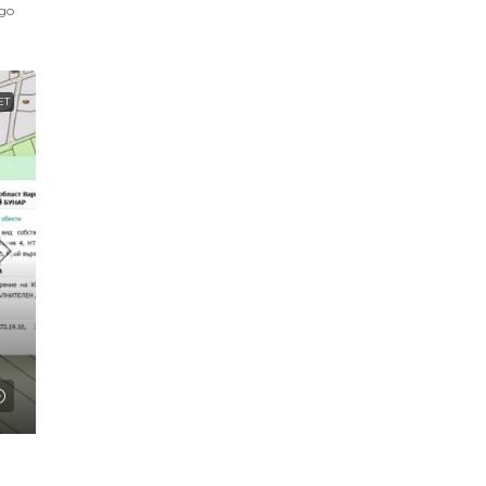
go
ЕТ