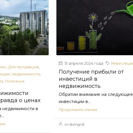
13 апреля 2024 года
Инвестици
нес
,
Для продавцов
,
Получение прибыли от
тиции
,
Недвижимость
,
инвестиций в
ти
,
Полезное
недвижимость.
вижимости
Обратим внимание на следующее
правда о ценах
инвестиции в...
 недвижимости в
Продолжить чтение
..
ние
от domgrid