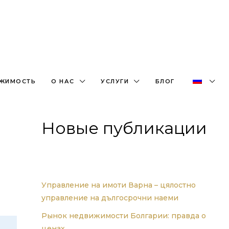
+359882466609
office@bulgaria-estate.com
ИЖИМОСТЬ
О НАС
УСЛУГИ
БЛОГ
Новые публикации
Управление на имоти Варна – цялостно
управление на дългосрочни наеми
Рынок недвижимости Болгарии: правда о
ценах