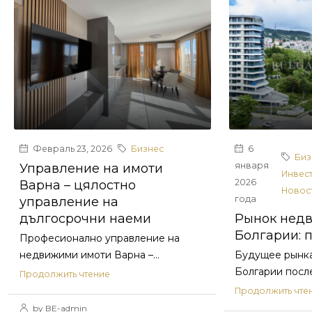
Февраль 23, 2026
Бизнес
6
Биз
января
Управление на имоти
Инвес
2026
Варна – цялостно
Новос
года
управление на
дългосрочни наеми
Рынок нед
Болгарии: 
Професионално управление на
недвижими имоти Варна –...
Будущее рынка
Болгарии после.
Продолжить чтение
Продолжить чте
by BE-admin