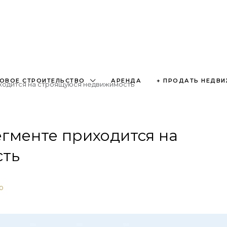
ОВОЕ СТРОИТЕЛЬСТВО
АРЕНДА
+ ПРОДАТЬ НЕДВ
иходится на строящуюся недвижимость
егменте приходится на
сть
о