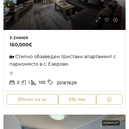
3-ZIMMER
160,000€
🏡 Стилно обзаведен тристаен апартамент с
паркомясто в с. Езерово
2
1
105
20167629
Rufen Sie an.
E-Mail
VERKAUFT