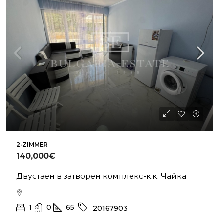
2-ZIMMER
140,000€
Двустаен в затворен комплекс-к.к. Чайка
1
0
65
20167903