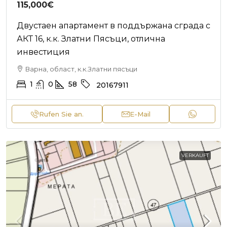
115,000€
Двустаен апартамент в поддържана сграда с
АКТ 16, к.к. Златни Пясъци, отлична
инвестиция
Варна, област, к.к.Златни пясъци
1
0
58
20167911
Rufen Sie an.
E-Mail
VERKAUFT