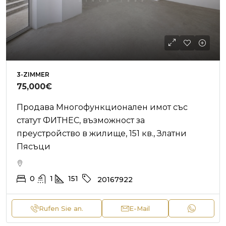
3-ZIMMER
75,000€
Продава Многофункционален имот със
статут ФИТНЕС, възможност за
преустройство в жилище, 151 кв., Златни
Пясъци
0
1
151
20167922
Rufen Sie an.
E-Mail