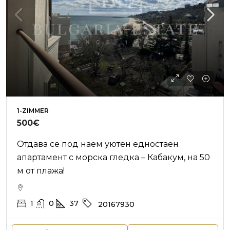
1-ZIMMER
500€
Отдава се под наем уютен едностаен
апартамент с морска гледка – Кабакум, на 50
м от плажа!
1
0
37
20167930