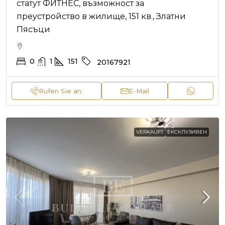
статут ФИТНЕС, възможност за
преустройство в жилище, 151 кв., Златни
Пясъци
0
1
151
20167921
Rufen Sie an.
E-Mail
VERKAUFT
ЕКСКЛУЗИВЕН