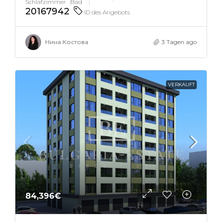
Schlafzimmer
Bad
20167942
ID des Angebots
Нина Костова
3 Tagen ago
VERKAUFT
84,396€