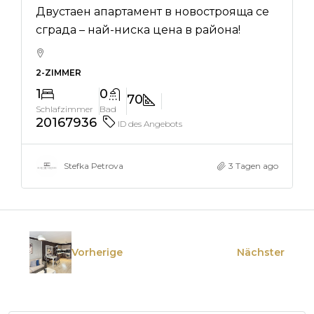
Двустаен апартамент в новострояща се
сграда – най-ниска цена в района!
2-ZIMMER
1
0
70
Schlafzimmer
Bad
20167936
ID des Angebots
Stefka Petrova
3 Tagen ago
Vorherige
Nächster