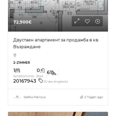
72,900€
Двустаен апартамент за продажба в кв.
Възраждане
2-ZIMMER
1
0
61
Schlafzimmer
Bad
20167943
ID des Angebots
Stefka Petrova
2 Tagen ago