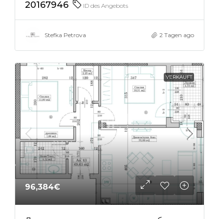
20167946
ID des Angebots
Stefka Petrova
2 Tagen ago
VERKAUFT
96,384€