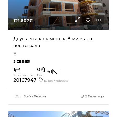
121,607€
Двустаен апартамент на 8-ми етаж в
нова сграда
2-ZIMMER
1
0
61
Schlafzimmer
Bad
20167947
ID des Angebots
Stefka Petrova
2 Tagen ago