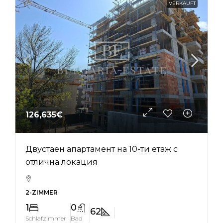
VERKAUFT
126,635€
Двустаен апартамент на 10-ти етаж с
отлична локация
2-ZIMMER
1
0
62
Schlafzimmer
Bad