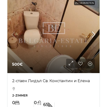
ZU VERMIETEN
500€
2-стаен Лидъл Св. Константин и Елена
2-ZIMMER
0
0
65