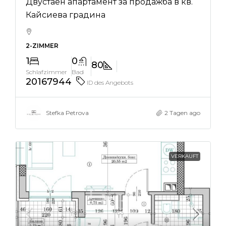
Двустаен апартамент за продажба в кв.
Кайсиева градина
2-ZIMMER
1
0
80
Schlafzimmer
Bad
20167944
ID des Angebots
Stefka Petrova
2 Tagen ago
VERKAUFT