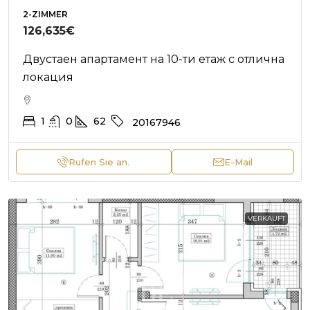
2-ZIMMER
126,635€
Двустаен апартамент на 10-ти етаж с отлична
локация
1
0
62
20167946
Rufen Sie an.
E-Mail
VERKAUFT