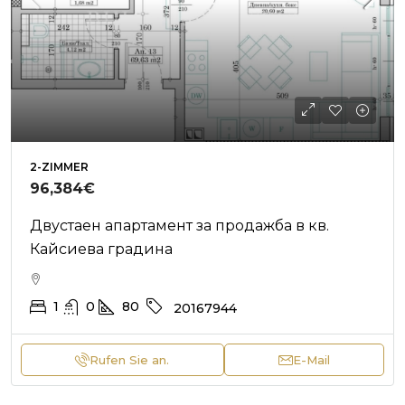
2-ZIMMER
96,384€
Двустаен апартамент за продажба в кв.
Кайсиева градина
1
0
80
20167944
Rufen Sie an.
E-Mail