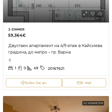
2-ZIMMER
59,364€
Двустаен апартамент на 4/9 етаж в Кайсиева
градина, до метро – гр. Варна
1
0
49
20167621
Rufen Sie an.
E-Mail
ZU VERMIETEN