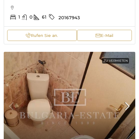
1
0
61
20167943
Rufen Sie an.
E-Mail
ZU VERMIETEN