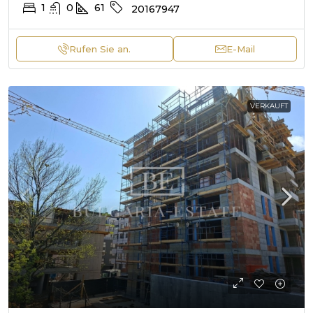
1
0
61
20167947
Rufen Sie an.
E-Mail
VERKAUFT