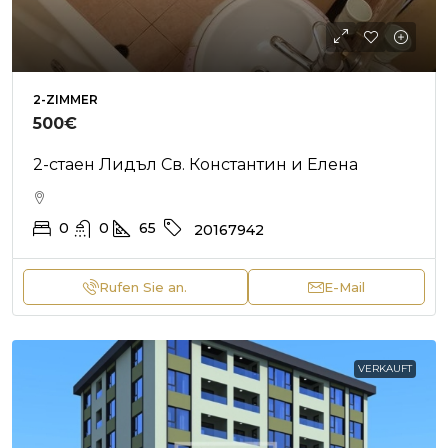
2-ZIMMER
500€
2-стаен Лидъл Св. Константин и Елена
0
0
65
20167942
Rufen Sie an.
E-Mail
VERKAUFT