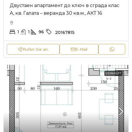
Двустаен апартамент до ключ в сграда клас
А, кв. Галата – веранда 30 кв.м., АКТ 16
1
1
96
20167815
Rufen Sie an.
E-Mail
VERKAUFT