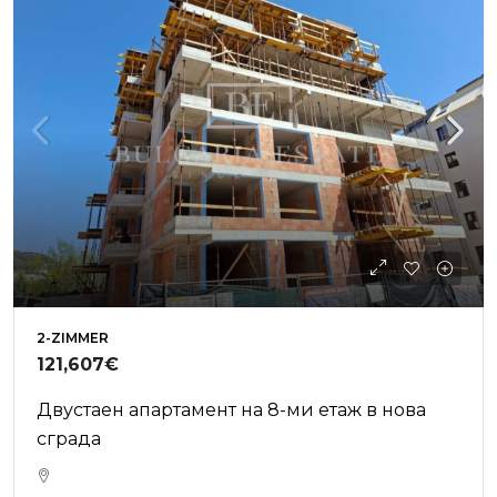
2-ZIMMER
121,607€
Двустаен апартамент на 8-ми етаж в нова
сграда