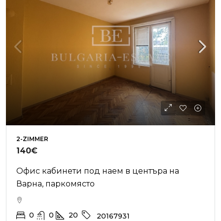
2-ZIMMER
140€
Офис кабинети под наем в центъра на
Варна, паркомясто
0
0
20
20167931