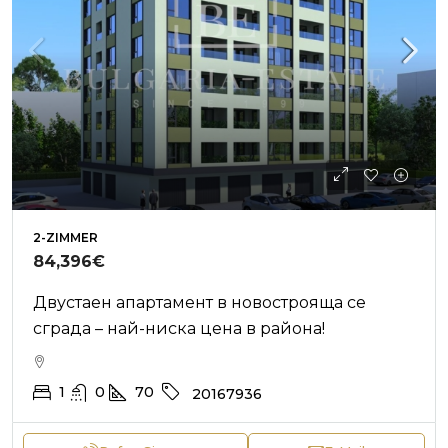
2-ZIMMER
84,396€
Двустаен апартамент в новострояща се
сграда – най-ниска цена в района!
1
0
70
20167936