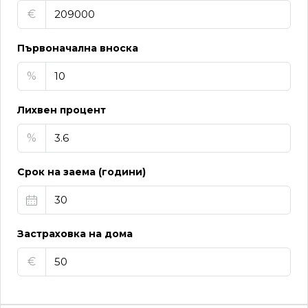
€
Първоначална вноска
%
Лихвен процент
%
Срок на заема (години)
Застраховка на дома
€