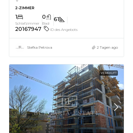
2-ZIMMER
1
0
61
Schlafzimmer
Bad
20167947
ID des Angebots
Stefka Petrova
2 Tagen ago
VERKAUFT