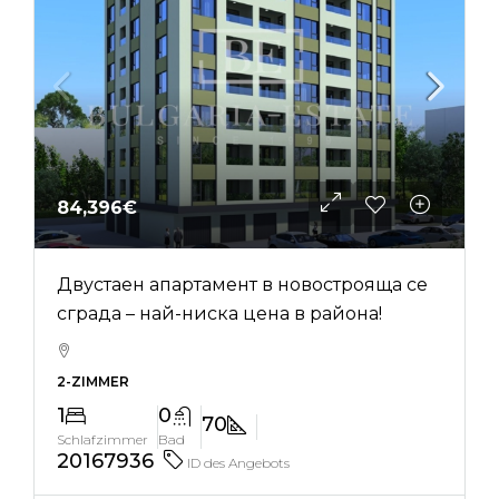
84,396€
Двустаен апартамент в новострояща се
сграда – най-ниска цена в района!
2-ZIMMER
1
0
70
Schlafzimmer
Bad
20167936
ID des Angebots