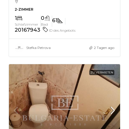
2-ZIMMER
1
0
61
Schlafzimmer
Bad
20167943
ID des Angebots
Stefka Petrova
2 Tagen ago
ZU VERMIETEN