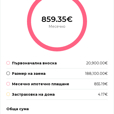
859.35€
Месечно
Първоначална вноска
20,900.00€
Размер на заема
188,100.00€
Месечно ипотечно плащане
855.19€
Застраховка на дома
4.17€
Обща сума