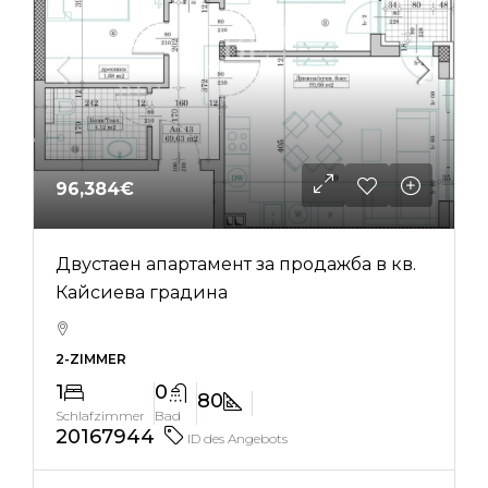
96,384€
Двустаен апартамент за продажба в кв.
Кайсиева градина
2-ZIMMER
1
0
80
Schlafzimmer
Bad
20167944
ID des Angebots