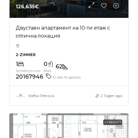
126,635€
Двустаен апартамент на 10-ти етаж с
отлична локация
2-ZIMMER
1
0
62
Schlafzimmer
Bad
20167946
ID des Angebots
Stefka Petrova
2 Tagen ago
VERKAUFT