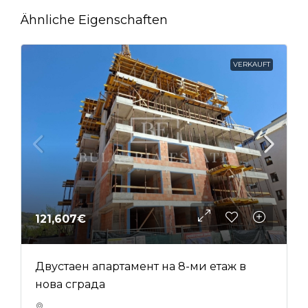
Ähnliche Eigenschaften
VERKAUFT
121,607€
Двустаен апартамент на 8-ми етаж в
нова сграда