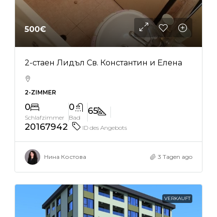
500€
2-стаен Лидъл Св. Константин и Елена
2-ZIMMER
0
0
65
Schlafzimmer
Bad
20167942
ID des Angebots
Нина Костова
3 Tagen ago
VERKAUFT