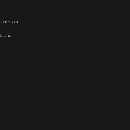
за имоти
Варна