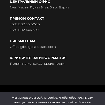
ЦЕНТРАЛЬНЫЙ ОФИС
бул. Мария Луиза 9, ет. 5, гр. Варна
ПРЯМОЙ КОНТАКТ
+359 882 96 0000
+359 882 466 609
ПИСЬМО НАМ
Office@bulgaria-estate.com
ЮРИДИЧЕСКАЯ ИНФОРМАЦИЯ
Политика конфиденциальности
© BULGARIA-ESTATE - Всички права запазени. Адрес: бул.
Мы используем файлы cookie, чтобы обеспечить вам
„Княгиня Мария Луиза“ № 9, ет. 5, 9000 Варна |
наилучшие впечатления от нашего сайта. Если вы
Поддръжка от
HomeGrid
| Синхронизация с
Усадьба