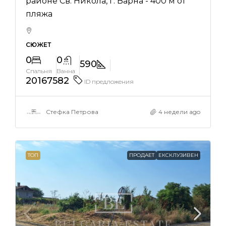
районе Св. Никола, г. Варна - 400 м от
пляжа
СЮЖЕТ
0
0
590
Спальня
Ванна
20167582
ID предложения
Стефка Петрова
4 недели ago
ТОП
ПРОДАЕТ
ЕКСКЛУЗИВЕН