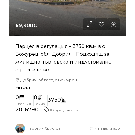
69,900€
Парцел в регулация – 3750 кв.м в с.
Божурец, обл. Добрич | Подходящ за
жилищно, търговско и индустриално
строителство
Добрич, област, с.Божурец
СЮЖЕТ
0
0
3750
Спальня
Ванна
20167901
ID предложения
Георгий Христов
4 недели ago