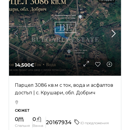
14,500€
Парцел 3086 кв.м с ток, вода и асфалтов
достъп | с. Крушари, обл. Добрич
СЮЖЕТ
0
0
20167934
ID предложения
Спальня
Ванна