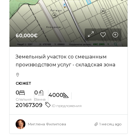
60,000€
Земельный участок со смешанным
производством услуг - складская зона
СЮЖЕТ
0
0
4000
Спальня
Ванна
20167309
ID предложения
Миглена Филипова
1 месяц ago