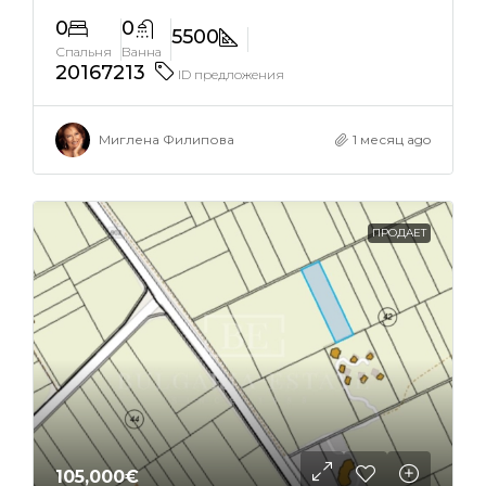
0
0
5500
Спальня
Ванна
20167213
ID предложения
Миглена Филипова
1 месяц ago
ПРОДАЕТ
105,000€