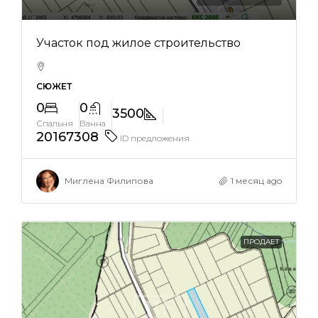
Участок под жилое строительство
СЮЖЕТ
0
0
3500
Спальня
Ванна
20167308
ID предложения
Миглена Филипова
1 месяц ago
ПРОДАЕТ