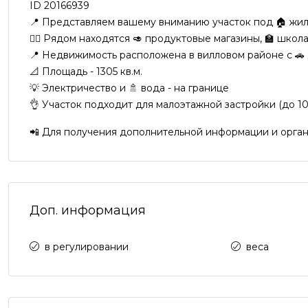
ID 20166939
📍 Представляем вашему вниманию участок под 🏠 жило
🚶‍♀️ Рядом находятся 🥑 продуктовые магазины, 🏫 школ
📍 Недвижимость расположена в вилловом районе с 🚗
📐 Площадь - 1305 кв.м.
💡 Электричество и 🚿 вода - на границе
👌 Участок подходит для малоэтажной застройки (до 10 
📲 Для получения дополнительной информации и орган
Доп. информация
в регулировании
веса