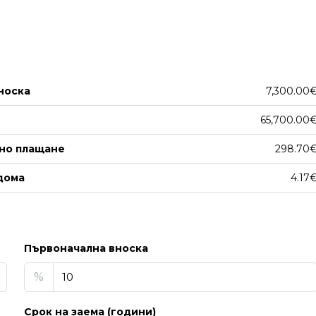
носка
7,300.00
65,700.00
но плащане
298.70
дома
4.17
Първоначална вноска
%
Срок на заема (години)