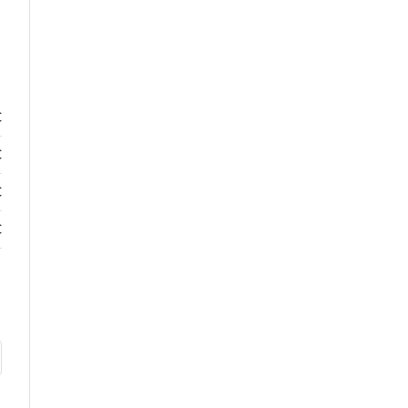
€
€
€
€