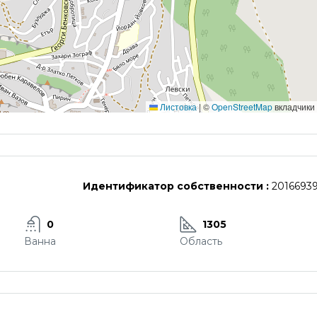
Листовка
|
©
OpenStreetMap
вкладчики
Идентификатор собственности :
2016693
0
1305
Ванна
Область