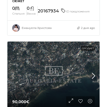
СЮЖЕТ
0
0
20167934
ID предложения
Спальня
Ванна
Емануела Христова
2 дня ago
ПРОДАЕТ
90,000€