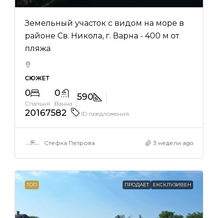
Земельный участок с видом на море в
районе Св. Никола, г. Варна - 400 м от
пляжа
СЮЖЕТ
0
0
590
Спальня
Ванна
20167582
ID предложения
Стефка Петрова
3 недели ago
ТОП
ПРОДАЕТ
ЕКСКЛУЗИВЕН