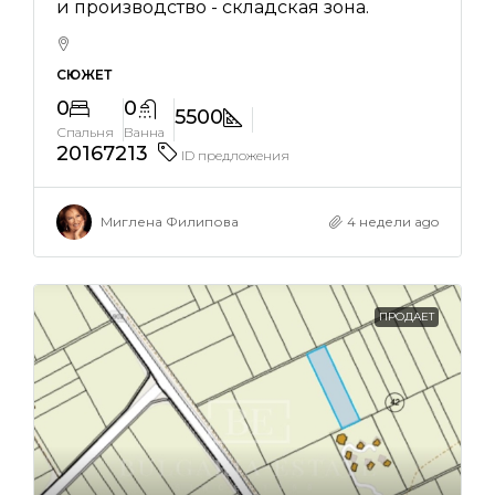
и производство - складская зона.
СЮЖЕТ
0
0
5500
Спальня
Ванна
20167213
ID предложения
Миглена Филипова
4 недели ago
ПРОДАЕТ