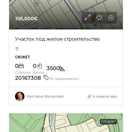
105,000€
Участок под жилое строительство
СЮЖЕТ
0
0
3500
Спальня
Ванна
20167308
ID предложения
Миглена Филипова
4 недели ago
ПРОДАЕТ