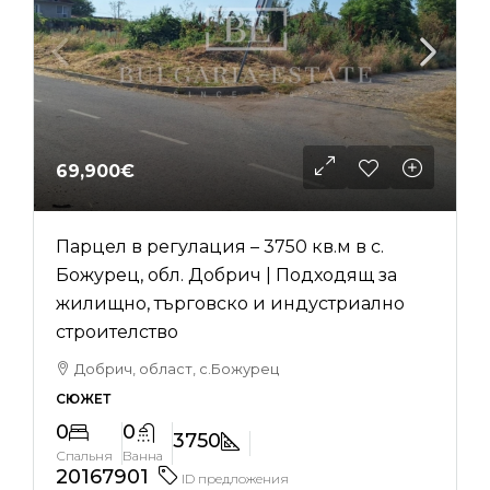
69,900€
Парцел в регулация – 3750 кв.м в с.
Божурец, обл. Добрич | Подходящ за
жилищно, търговско и индустриално
строителство
Добрич, област, с.Божурец
СЮЖЕТ
0
0
3750
Спальня
Ванна
20167901
ID предложения