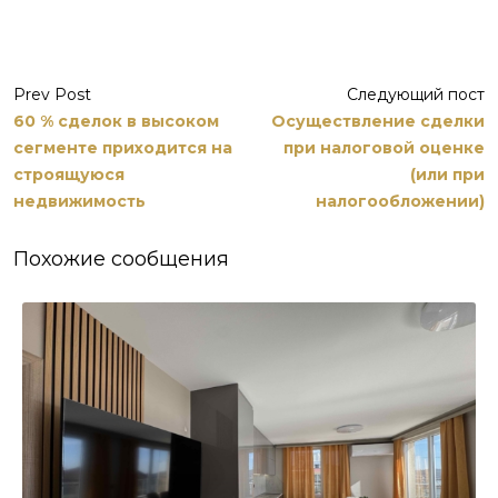
Prev Post
Следующий пост
60 % сделок в высоком
Осуществление сделки
сегменте приходится на
при налоговой оценке
строящуюся
(или при
недвижимость
налогообложении)
Похожие сообщения