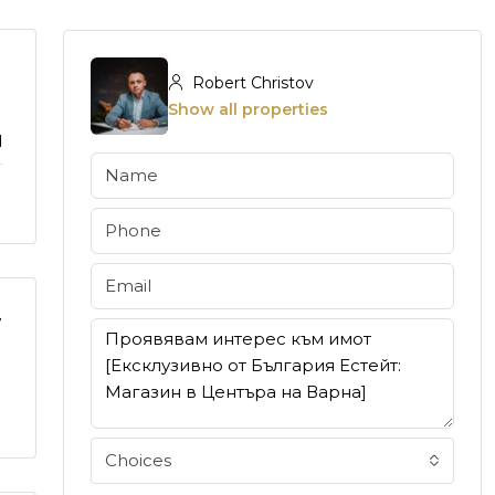
Robert Christov
Show all properties
d
7
Choices