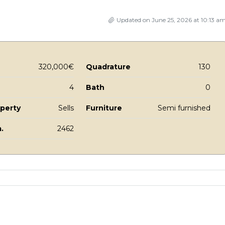
Updated on June 25, 2026 at 10:13 a
320,000€
Quadrature
130
4
Bath
0
operty
Sells
Furniture
Semi furnished
.
2462