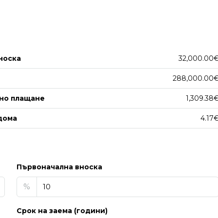
носка
32,000.00
288,000.00
но плащане
1,309.38
дома
4.17
Първоначална вноска
%
Срок на заема (години)