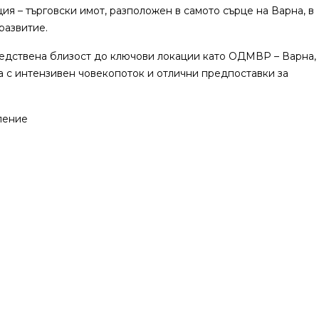
я – търговски имот, разположен в самото сърце на Варна, в
развитие.
средствена близост до ключови локации като ОДМВР – Варна,
 с интензивен човекопоток и отлични предпоставки за
ление