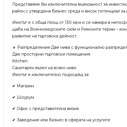
Представяме Ви изключителна възможност за инвестици
район с утвърдена бизнес среда и висок потенциал за 
Имотът е с обща площ от 130 кв.м и се намира в непо
щаба на Военноморските сили и Римските терми – зона
развитие на търговска дейност.
🔹 Разпределение:Две нива с функционално разпреде
Две просторни търговски помещения
Kitchen
Санитарен възел на всяко ниво
Имотът е изключително подходящ за:
✔ Магазин
✔ Шоурум
✔ Офис с представителна визия
✔ Заведение или бизнес в сферата на услугите