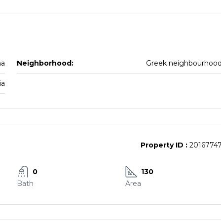
na
Neighborhood:
Greek neighbourhoo
ia
Property ID :
2016774
0
130
Bath
Area