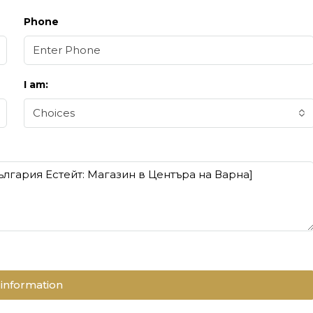
Phone
I am:
Choices
information