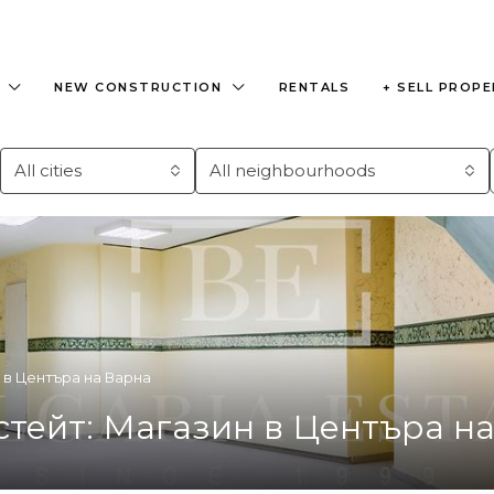
NEW CONSTRUCTION
RENTALS
+ SELL PROP
All cities
All neighbourhoods
 в Центъра на Варна
стейт: Магазин в Центъра н