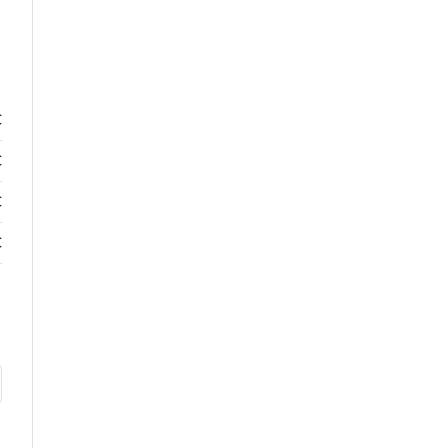
€
€
€
€