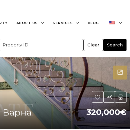
+359882466609
office@bulgaria-estate.com
ERTY
ABOUT US
SERVICES
BLOG
Clear
Search
а Варна
320,000€