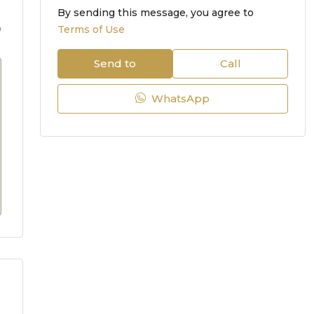
By sending this message, you agree to
m
Terms of Use
Send to
Call
WhatsApp