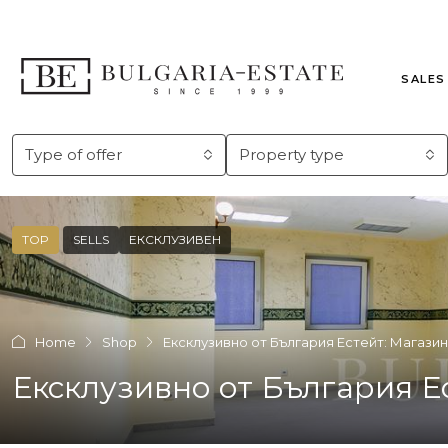
SALES
Type of offer
Property type
TOP
SELLS
ЕКСКЛУЗИВЕН
Home
Shop
Ексклузивно от България Естейт: Магазин
Ексклузивно от България Е