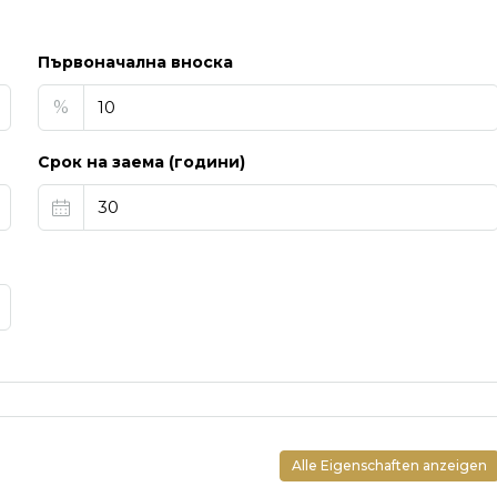
Първоначална вноска
%
Срок на заема (години)
Alle Eigenschaften anzeigen