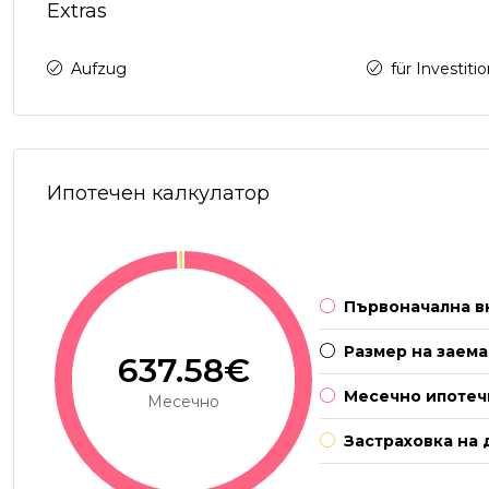
Extras
Aufzug
für Investiti
Ипотечен калкулатор
Първоначална в
Размер на заема
637.58€
Месечно ипотеч
Месечно
Застраховка на 