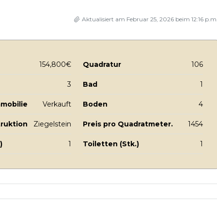
Aktualisiert am Februar 25, 2026 beim 12:16 p.m
154,800€
Quadratur
106
3
Bad
1
mmobilie
Verkauft
Boden
4
truktion
Ziegelstein
Preis pro Quadratmeter.
1454
)
1
Toiletten (Stk.)
1