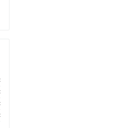
€
€
€
€