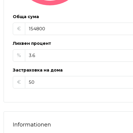
Обща сума
€
Лихвен процент
%
Застраховка на дома
€
Informationen