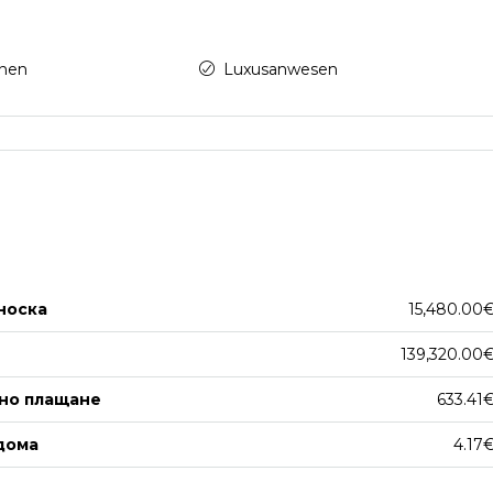
onen
Luxusanwesen
носка
15,480.00
139,320.00
но плащане
633.41
дома
4.17