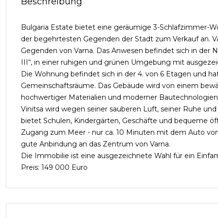
Beschreibung
Bulgaria Estate bietet eine geräumige 3-Schlafzimmer-W
der begehrtesten Gegenden der Stadt zum Verkauf an. Var
Gegenden von Varna. Das Anwesen befindet sich in der Nä
III“, in einer ruhigen und grünen Umgebung mit ausgeze
Die Wohnung befindet sich in der 4. von 6 Etagen und hat
Gemeinschaftsräume. Das Gebäude wird von einem bewäh
hochwertiger Materialien und moderner Bautechnologien
Vinitsa wird wegen seiner sauberen Luft, seiner Ruhe un
bietet Schulen, Kindergärten, Geschäfte und bequeme öffent
Zugang zum Meer - nur ca. 10 Minuten mit dem Auto vom F
gute Anbindung an das Zentrum von Varna.
Die Immobilie ist eine ausgezeichnete Wahl für ein Einfa
Preis: 149 000 Euro