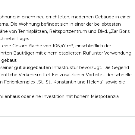
ohnung in einem neu errichteten, modernen Gebäude in einer
na. Die Wohnung befindet sich in einer der beliebtesten
he von Tennisplätzen, Reitsportzentrum und Blvd. „Zar Boris
ichneter Lage.
 eine Gesamtfläche von 106,47 m², einschließlich der
rten Bauträger mit einem etablierten Ruf unter Verwendung
 gebaut.
d seiner gut ausgebauten Infrastruktur bevorzugt. Die Gegend
liche Verkehrsmittel. Ein zusätzlicher Vorteil ist der schnelle
erienkomplex „St.. St.. Konstantin und Helena“, sowie die
milienhaus oder eine Investition mit hohem Mietpotenzial.