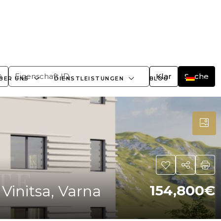
+359882466609
office@bulgaria-estate.com
Klar
Suche
BER UNS
DIENSTLEISTUNGEN
BLOG
initsa, Varna
154,800€