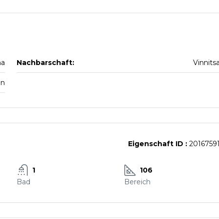
na
Nachbarschaft:
Vinnits
en
Eigenschaft ID :
2016759
1
106
Bad
Bereich