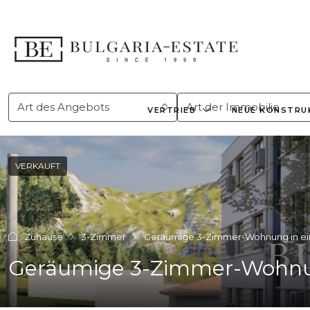
Art des Angebots
Art der Immobilie
VERTRIEB
NEUE KONSTRU
VERKAUFT
Zuhause
3-Zimmer
Geräumige 3-Zimmer-Wohnung in ein
Geräumige 3-Zimmer-Wohnung