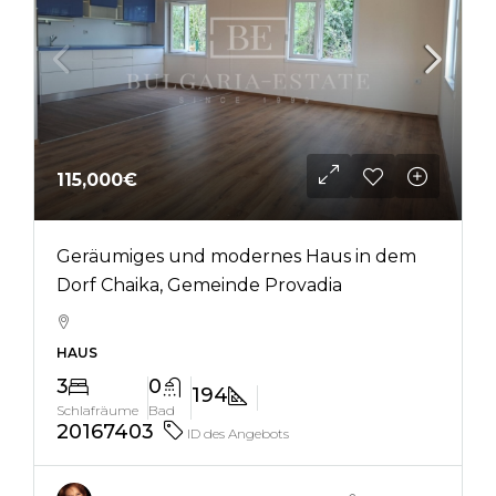
115,000€
Geräumiges und modernes Haus in dem
Dorf Chaika, Gemeinde Provadia
HAUS
3
0
194
Schlafräume
Bad
20167403
ID des Angebots