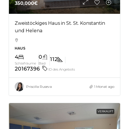
350,000€
Zweistöckiges Haus in St. St. Konstantin
und Helena
HAUS
4
0
112
Schlafräume
Bad
20167396
ID des Angebots
Priscilla Ruseva
1 Monat ago
VERKAUFT