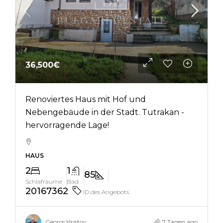
36,500€
Renoviertes Haus mit Hof und
Nebengebäude in der Stadt. Tutrakan -
hervorragende Lage!
HAUS
2
1
85
Schlafräume
Bad
20167362
ID des Angebots
Georgi Hristov
7 Tagen ago