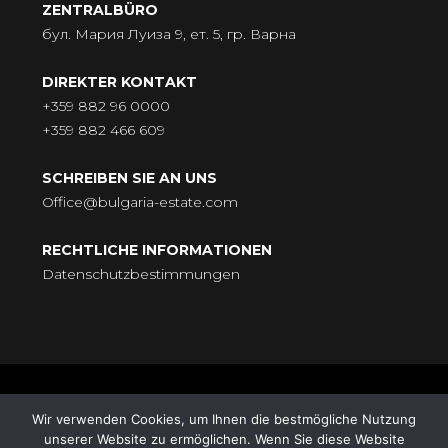
ZENTRALBÜRO
бул. Мария Луиза 9, ет. 5, гр. Варна
DIREKTER KONTAKT
+359 882 96 0000
+359 882 466 609
SCHREIBEN SIE AN UNS
Office@bulgaria-estate.com
RECHTLICHE INFORMATIONEN
Datenschutzbestimmungen
© BULGARIA-ESTATE - Всички права запазени. Адрес: бул.
Wir verwenden Cookies, um Ihnen die bestmögliche Nutzung
„Княгиня Мария Луиза“ № 9, ет. 5, 9000 Варна |
unserer Website zu ermöglichen. Wenn Sie diese Website
Поддръжка от
HomeGrid
| Synchronisation von
Standort