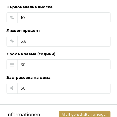
Първоначална вноска
%
Лихвен процент
%
Срок на заема (години)
Застраховка на дома
€
Informationen
Alle Eigenschaften anzeigen