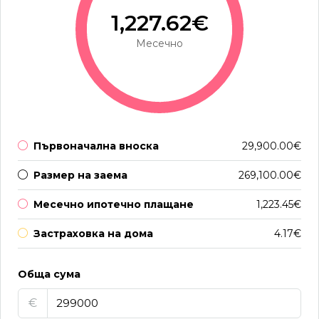
1,227.62€
Месечно
Първоначална вноска
29,900.00€
Размер на заема
269,100.00€
Месечно ипотечно плащане
1,223.45€
Застраховка на дома
4.17€
Обща сума
€