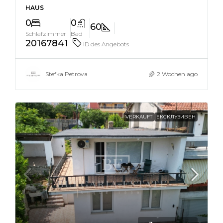
HAUS
0
0
60
Schlafzimmer
Bad
20167841
ID des Angebots
Stefka Petrova
2 Wochen ago
VERKAUFT
ЕКСКЛУЗИВЕН