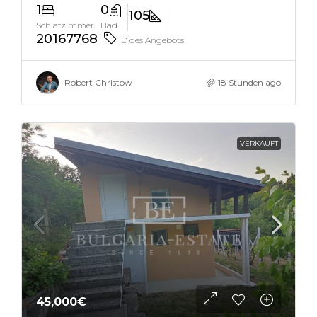
1
0
105
Schlafzimmer
Bad
20167768
ID des Angebots
Robert Christow
18 Stunden ago
VERKAUFT
45,000€