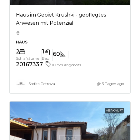
Haus im Gebiet Krushki - gepflegtes
Anwesen mit Potenzial
HAUS
2
1
60
Schlafräume
Bad
20167337
ID des Angebots
Stefka Petrova
3 Tagen ago
VERKAUFT