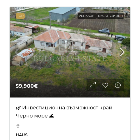
TOP
VERKAUFT
ЕКСКЛУЗИВЕН
59,900€
🌿 Инвестиционна възможност край
Черно море 🌊
HAUS