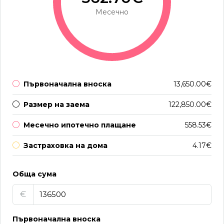
Месечно
Първоначална вноска
13,650.00€
Размер на заема
122,850.00€
Месечно ипотечно плащане
558.53€
Застраховка на дома
4.17€
Обща сума
€
Първоначална вноска