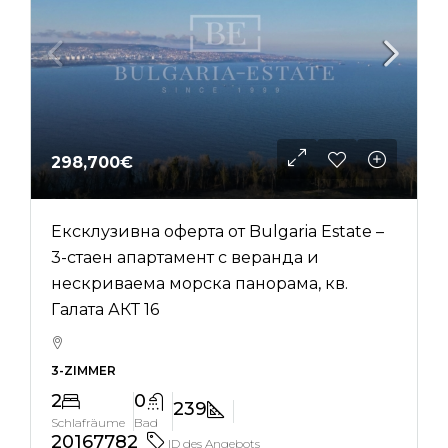
298,700€
Ексклузивна оферта от Bulgaria Estate –
3-стаен апартамент с веранда и
нескриваема морска панорама, кв.
Галата АКТ 16
3-ZIMMER
2
0
239
Schlafräume
Bad
20167782
ID des Angebots