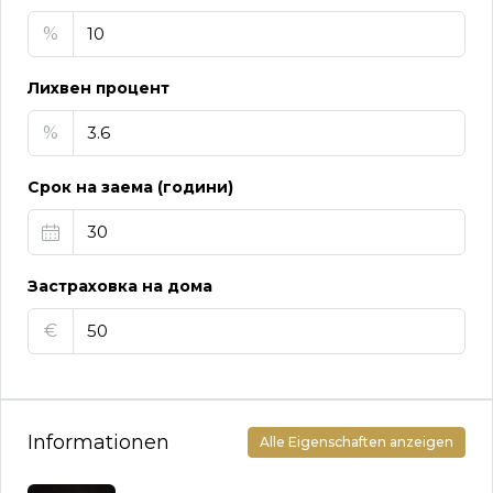
%
Лихвен процент
%
Срок на заема (години)
Застраховка на дома
€
Informationen
Alle Eigenschaften anzeigen