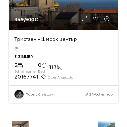
349,900€
Тристаен – Широк център
3-ZIMMER
2
0
113
Schlafräume
Bad
20167741
ID des Angebots
Robert Christow
2 Wochen ago