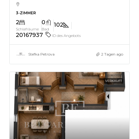
3-ZIMMER
2
0
102
Schlafräume
Bad
20167937
ID des Angebots
Stefka Petrova
2 Tagen ago
VERKAUFT