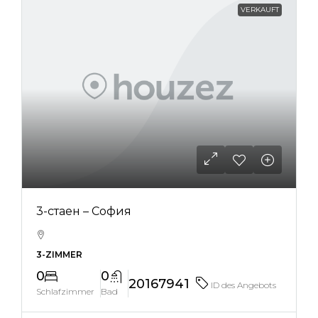
VERKAUFT
3-стаен – София
3-ZIMMER
0
0
20167941
ID des Angebots
Schlafzimmer
Bad