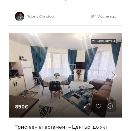
Robert Christow
1 Woche ago
ZU VERMIETEN
890€
Тристаен апартамент – Център, до х-л