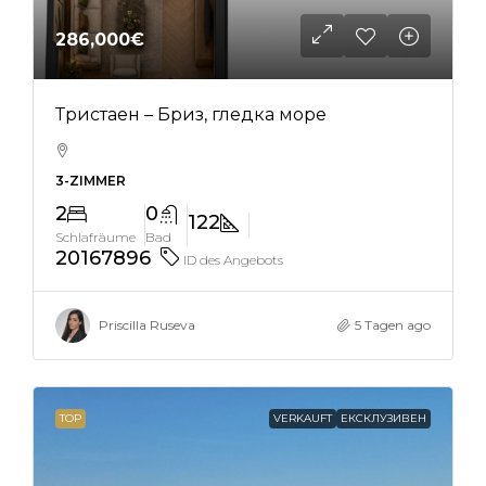
286,000€
Тристаен – Бриз, гледка море
3-ZIMMER
2
0
122
Schlafräume
Bad
20167896
ID des Angebots
Priscilla Ruseva
5 Tagen ago
TOP
VERKAUFT
ЕКСКЛУЗИВЕН