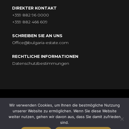
DIREKTER KONTAKT
+359 882 96 0000
+359 882 466 609
SCHREIBEN SIE AN UNS
Office@bulgaria-estate.com
RECHTLICHE INFORMATIONEN
Datenschutzbestimmungen
© BULGARIA-ESTATE - Всички права запазени. Адрес: бул.
Wir verwenden Cookies, um Ihnen die bestmögliche Nutzung
„Княгиня Мария Луиза“ № 9, ет. 5, 9000 Варна |
unserer Website zu ermöglichen. Wenn Sie diese Website
Поддръжка от
HomeGrid
| Synchronisation von
Standort
weiter nutzen, gehen wir davon aus, dass Sie damit zufrieden
sind.