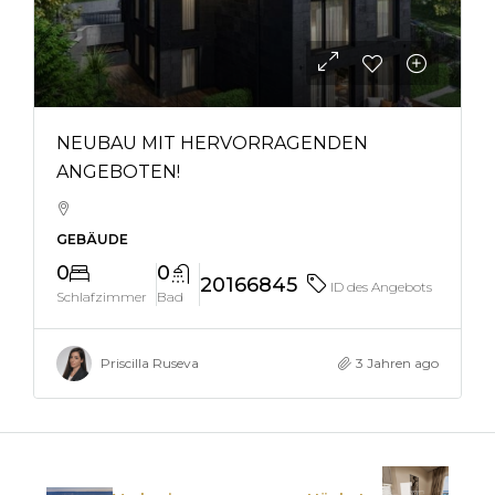
NEUBAU MIT HERVORRAGENDEN
ANGEBOTEN!
GEBÄUDE
0
0
20166845
ID des Angebots
Schlafzimmer
Bad
Priscilla Ruseva
3 Jahren ago