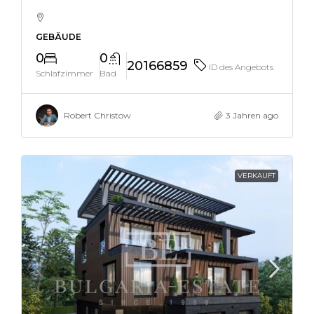
GEBÄUDE
0
0
20166859
ID des Angebots
Schlafzimmer
Bad
Robert Christow
3 Jahren ago
VERKAUFT