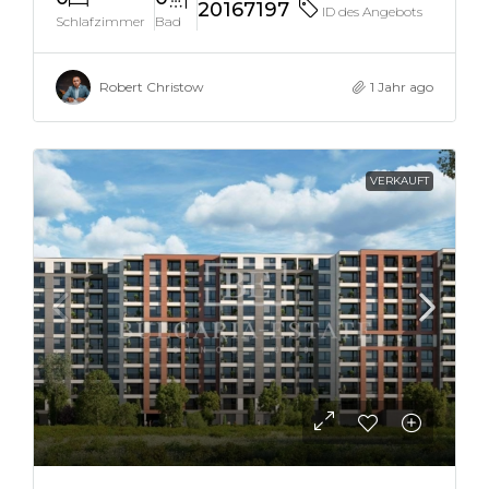
20167197
ID des Angebots
Schlafzimmer
Bad
Robert Christow
1 Jahr ago
VERKAUFT