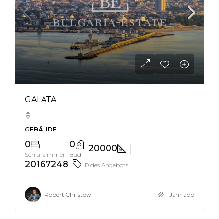
GALATA
GEBÄUDE
0
0
20000
Schlafzimmer
Bad
20167248
ID des Angebots
Robert Christow
1 Jahr ago