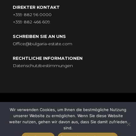
DIREKTER KONTAKT
+359 882 96 0000
+359 882 466 609
SCHREIBEN SIE AN UNS
Office@bulgaria-estate.com
RECHTLICHE INFORMATIONEN
Datenschutzbestimmungen
© BULGARIA-ESTATE - Всички права запазени. Адрес: бул.
Wir verwenden Cookies, um Ihnen die bestmögliche Nutzung
„Княгиня Мария Луиза“ № 9, ет. 5, 9000 Варна |
unserer Website zu ermöglichen. Wenn Sie diese Website
Поддръжка от
HomeGrid
| Synchronisation von
Standort
weiter nutzen, gehen wir davon aus, dass Sie damit zufrieden
sind.
Robert Christow