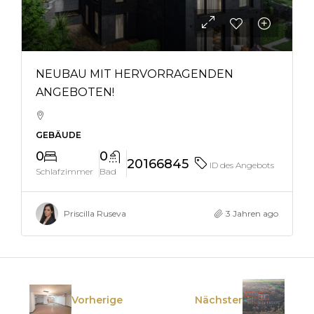
NEUBAU MIT HERVORRAGENDEN
ANGEBOTEN!
GEBÄUDE
0
0
20166845
ID des Angebots
Schlafzimmer
Bad
Priscilla Ruseva
3 Jahren ago
Vorherige
Nächster