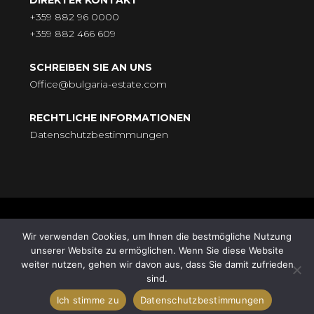
DIREKTER KONTAKT
+359 882 96 0000
+359 882 466 609
SCHREIBEN SIE AN UNS
Office@bulgaria-estate.com
RECHTLICHE INFORMATIONEN
Datenschutzbestimmungen
© BULGARIA-ESTATE - Всички права запазени. Адрес: бул.
Wir verwenden Cookies, um Ihnen die bestmögliche Nutzung
„Княгиня Мария Луиза“ № 9, ет. 5, 9000 Варна |
unserer Website zu ermöglichen. Wenn Sie diese Website
Поддръжка от
HomeGrid
| Synchronisation von
Standort
weiter nutzen, gehen wir davon aus, dass Sie damit zufrieden
sind.
Robert Christow
Ich stimme zu
Datenschutzbestimmungen