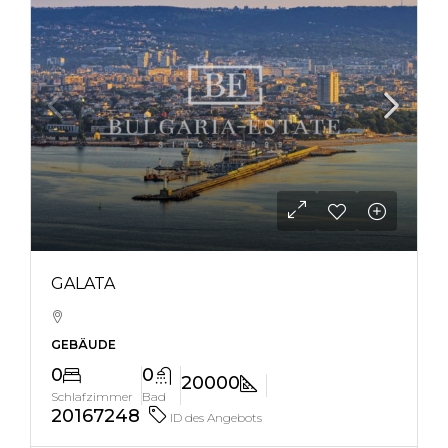
GALATA
GEBÄUDE
0
0
20000
Schlafzimmer
Bad
20167248
ID des Angebots