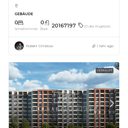
GEBÄUDE
0
0
20167197
ID des Angebots
Schlafzimmer
Bad
Robert Christow
1 Jahr ago
VERKAUFT