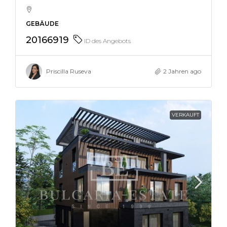
GEBÄUDE
20166919
ID des Angebots
Priscilla Ruseva
2 Jahren ago
VERKAUFT