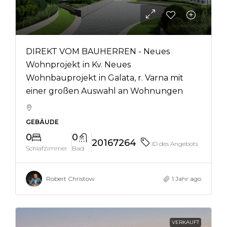
DIREKT VOM BAUHERREN - Neues
Wohnprojekt in Kv. Neues
Wohnbauprojekt in Galata, r. Varna mit
einer großen Auswahl an Wohnungen
GEBÄUDE
0
0
20167264
ID des Angebots
Schlafzimmer
Bad
Robert Christow
1 Jahr ago
VERKAUFT