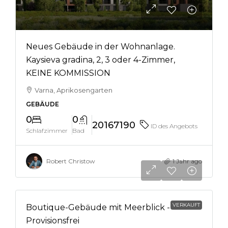
Neues Gebäude in der Wohnanlage.
Kaysieva gradina, 2, 3 oder 4-Zimmer,
KEINE KOMMISSION
Varna, Aprikosengarten
GEBÄUDE
0
0
20167190
ID des Angebots
Schlafzimmer
Bad
Robert Christow
1 Jahr ago
VERKAUFT
Boutique-Gebäude mit Meerblick -
Provisionsfrei