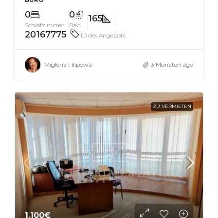
0
0
165
Schlafzimmer
Bad
20167775
ID des Angebots
Miglena Filipowa
3 Monaten ago
ZU VERMIETEN
1,100€