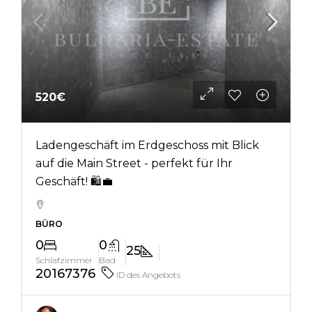
520€
Ladengeschäft im Erdgeschoss mit Blick
auf die Main Street - perfekt für Ihr
Geschäft! 🛍️💼
BÜRO
0
0
25
Schlafzimmer
Bad
20167376
ID des Angebots