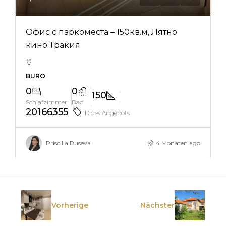
Офис с паркоместа – 150кв.м, Лятно
кино Тракия
BÜRO
0
0
150
Schlafzimmer
Bad
20166355
ID des Angebots
Priscilla Ruseva
4 Monaten ago
Vorherige
Nächster