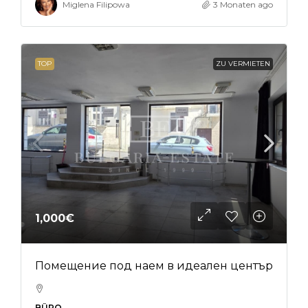
Miglena Filipowa
3 Monaten ago
TOP
ZU VERMIETEN
1,000€
Помещение под наем в идеален център
BÜRO