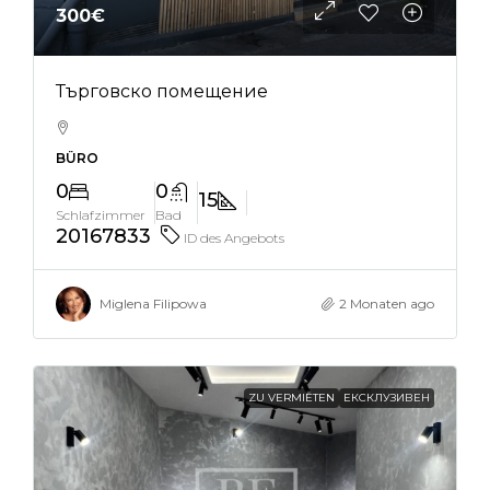
300€
Търговско помещение
BÜRO
0
0
15
Schlafzimmer
Bad
20167833
ID des Angebots
Miglena Filipowa
2 Monaten ago
ZU VERMIETEN
ЕКСКЛУЗИВЕН