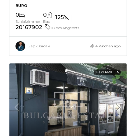
BÜRO
0
0
125
Schlafzimmer
Bad
20167902
ID des Angebots
Берк Хасан
4 Wochen ago
ZU VERMIETEN