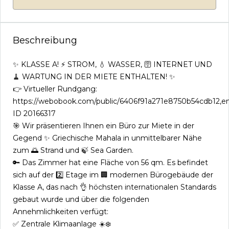
Beschreibung
✨ KLASSE A! ⚡ STROM, 💧 WASSER, 🛜 INTERNET UND
🧹 WARTUNG IN DER MIETE ENTHALTEN! ✨
👉 Virtueller Rundgang:
https://webobook.com/public/6406f91a271e8750b54cdb12,e
ID 20166317
🎯 Wir präsentieren Ihnen ein Büro zur Miete in der
Gegend ✨ Griechische Mahala in unmittelbarer Nähe
zum 🌅 Strand und 🍃 Sea Garden.
🔑 Das Zimmer hat eine Fläche von 56 qm. Es befindet
sich auf der 2️⃣ Etage im 🏢 modernen Bürogebäude der
Klasse A, das nach 👌 höchsten internationalen Standards
gebaut wurde und über die folgenden
Annehmlichkeiten verfügt:
✅ Zentrale Klimaanlage ☀️❄️