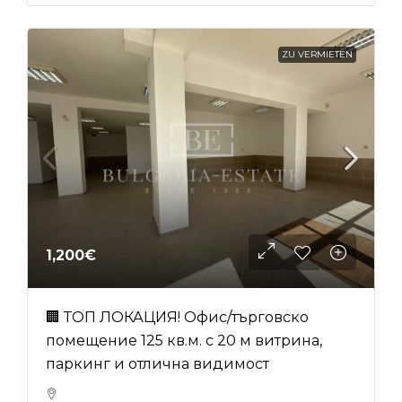
ZU VERMIETEN
1,200€
🏢 ТОП ЛОКАЦИЯ! Офис/търговско
помещение 125 кв.м. с 20 м витрина,
паркинг и отлична видимост