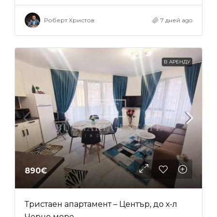
Роберт Христов
7 дней ago
В АРЕНДУ
890€
Тристаен апартамент – Център, до х-л
Черно море