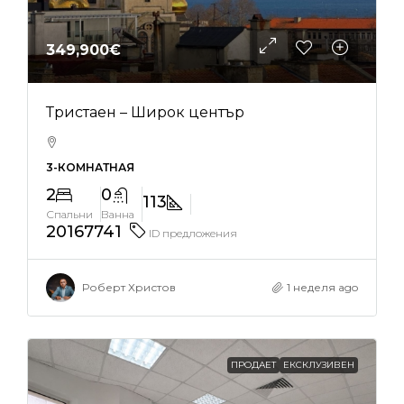
349,900€
Тристаен – Широк център
3-КОМНАТНАЯ
2
0
113
Спальни
Ванна
20167741
ID предложения
Роберт Христов
1 неделя ago
ПРОДАЕТ
ЕКСКЛУЗИВЕН