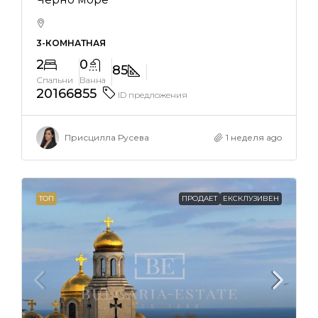
3-КОМНАТНАЯ
2
0
85
Спальни
Ванна
20166855
ID предложения
Присцилла Русева
1 неделя ago
ТОП
ПРОДАЕТ
ЕКСКЛУЗИВЕН