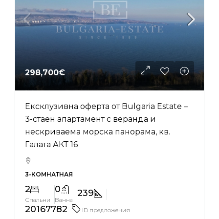
298,700€
Ексклузивна оферта от Bulgaria Estate –
3-стаен апартамент с веранда и
нескриваема морска панорама, кв.
Галата АКТ 16
3-КОМНАТНАЯ
2
0
239
Спальни
Ванна
20167782
ID предложения