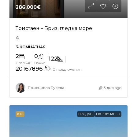
286,000€
Тристаен – Бриз, гледка море
3-КОМНАТНАЯ
2
0
122
Спальни
Ванна
20167896
ID предложения
Присцилла Русева
3 дня ago
ТОП
ПРОДАЕТ
ЕКСКЛУЗИВЕН