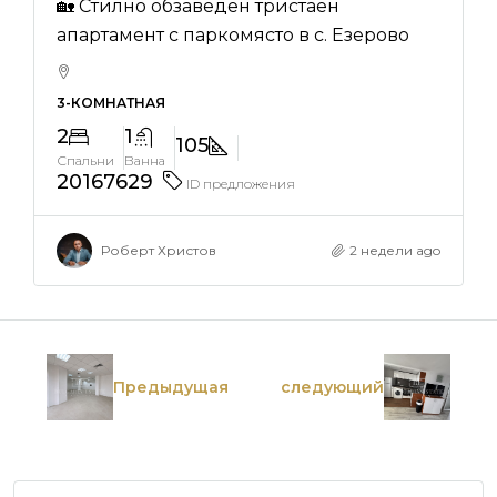
🏡 Стилно обзаведен тристаен
апартамент с паркомясто в с. Езерово
3-КОМНАТНАЯ
2
1
105
Спальни
Ванна
20167629
ID предложения
Роберт Христов
2 недели ago
Предыдущая
следующий