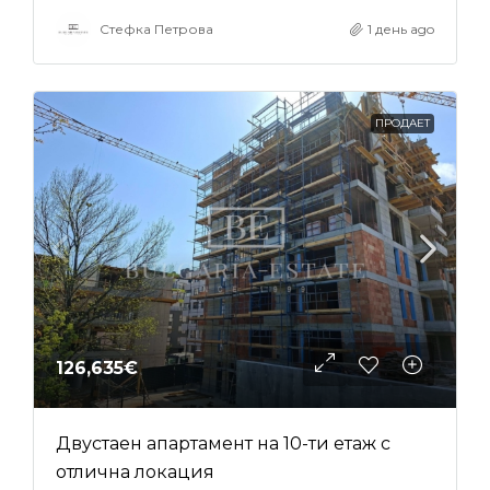
Стефка Петрова
1 день ago
ПРОДАЕТ
126,635€
Двустаен апартамент на 10-ти етаж с
отлична локация