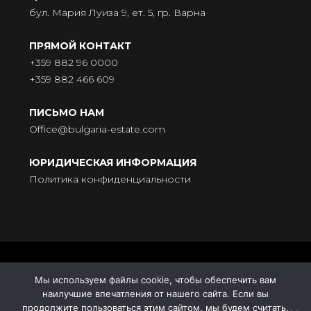
бул. Мария Луиза 9, ет. 5, гр. Варна
ПРЯМОЙ КОНТАКТ
+359 882 96 0000
+359 882 466 609
ПИСЬМО НАМ
Office@bulgaria-estate.com
ЮРИДИЧЕСКАЯ ИНФОРМАЦИЯ
Политика конфиденциальности
© BULGARIA-ESTATE - Всички права запазени. Адрес: бул.
Мы используем файлы cookie, чтобы обеспечить вам
„Княгиня Мария Луиза“ № 9, ет. 5, 9000 Варна |
наилучшие впечатления от нашего сайта. Если вы
Поддръжка от
HomeGrid
| Синхронизация с
Усадьба
продолжите пользоваться этим сайтом, мы будем считать,