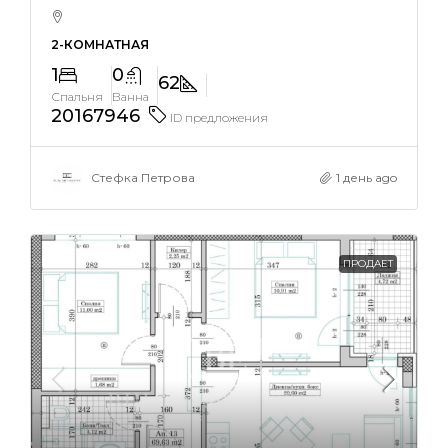
2-КОМНАТНАЯ
1
0
62
Спальня
Ванна
20167946
ID предложения
Стефка Петрова
1 день ago
ПРОДАЕТ