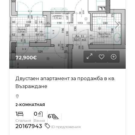
72,900€
Двустаен апартамент за продажба в кв.
Възраждане
2-КОМНАТНАЯ
1
0
61
Спальня
Ванна
20167943
ID предложения