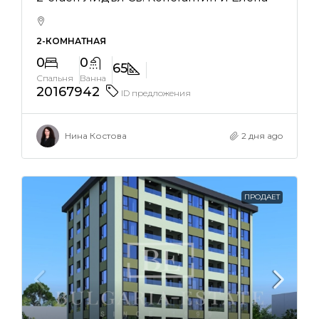
2-КОМНАТНАЯ
0
0
65
Спальня
Ванна
20167942
ID предложения
Нина Костова
2 дня ago
ПРОДАЕТ