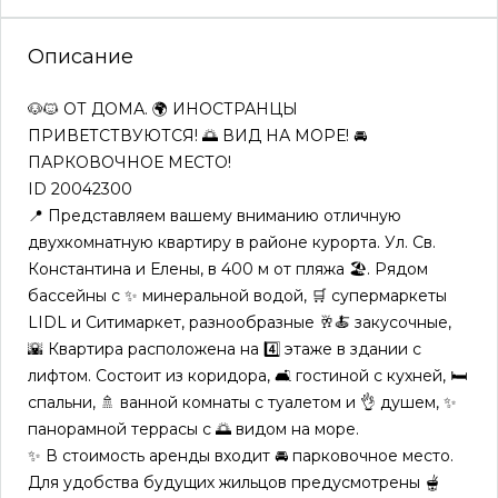
Описание
🐶🐱 ОТ ДОМА. 🌍 ИНОСТРАНЦЫ
ПРИВЕТСТВУЮТСЯ! 🌅 ВИД НА МОРЕ! 🚘
ПАРКОВОЧНОЕ МЕСТО!
ID 20042300
📍 Представляем вашему вниманию отличную
двухкомнатную квартиру в районе курорта. Ул. Св.
Константина и Елены, в 400 м от пляжа 🏖️. Рядом
бассейны с ✨ минеральной водой, 🛒 супермаркеты
LIDL и Ситимаркет, разнообразные 🥂🍝 закусочные,
🌇 Квартира расположена на 4️⃣ этаже в здании с
лифтом. Состоит из коридора, 🛋️ гостиной с кухней, 🛏️
спальни, 🚿 ванной комнаты с туалетом и 👌 душем, ✨
панорамной террасы с 🌅 видом на море.
✨ В стоимость аренды входит 🚘 парковочное место.
Для удобства будущих жильцов предусмотрены 🫕