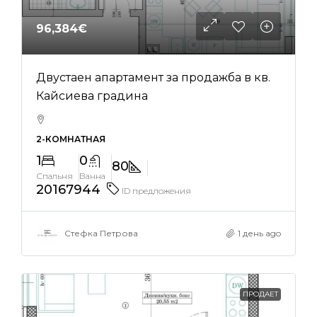
96,384€
Двустаен апартамент за продажба в кв.
Кайсиева градина
2-КОМНАТНАЯ
1
0
80
Спальня
Ванна
20167944
ID предложения
Стефка Петрова
1 день ago
ПРОДАЕТ