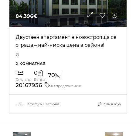
84,396€
Двустаен апартамент в новострояща се
сграда – най-ниска цена в района!
2-КОМНАТНАЯ
1
0
70
Спальня
Ванна
20167936
ID предложения
Стефка Петрова
2 дня ago