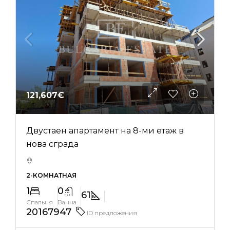
121,607€
Двустаен апартамент на 8-ми етаж в
нова сграда
2-КОМНАТНАЯ
1
0
61
Спальня
Ванна
20167947
ID предложения