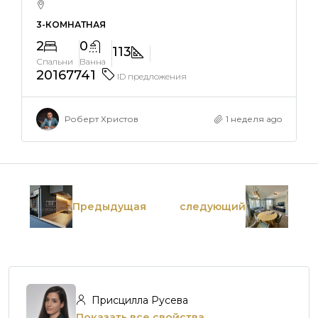
3-КОМНАТНАЯ
2
0
113
Спальни
Ванна
20167741
ID предложения
Роберт Христов
1 неделя ago
Предыдущая
следующий
Присцилла Русева
Показать все свойства