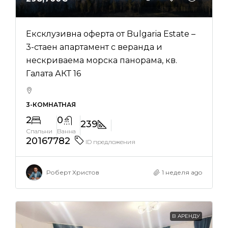
Ексклузивна оферта от Bulgaria Estate –
3-стаен апартамент с веранда и
нескриваема морска панорама, кв.
Галата АКТ 16
3-КОМНАТНАЯ
2
0
239
Спальни
Ванна
20167782
ID предложения
Роберт Христов
1 неделя ago
В АРЕНДУ