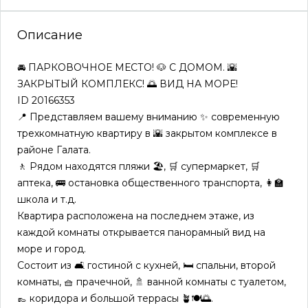
Описание
🚘 ПАРКОВОЧНОЕ МЕСТО! 🐶 С ДОМОМ. 🌇
ЗАКРЫТЫЙ КОМПЛЕКС! 🌅 ВИД НА МОРЕ!
ID 20166353
📍 Представляем вашему вниманию ✨ современную
трехкомнатную квартиру в 🌇 закрытом комплексе в
районе Галата.
🚶 Рядом находятся пляжи 🏖️, 🛒 супермаркет, 🛒
аптека, 🚌 остановка общественного транспорта, 👩‍🏫
школа и т.д.
Квартира расположена на последнем этаже, из
каждой комнаты открывается панорамный вид на
море и город.
Состоит из 🛋️ гостиной с кухней, 🛏️ спальни, второй
комнаты, 🧺 прачечной, 🚿 ванной комнаты с туалетом,
👞 коридора и большой террасы 🪴🍽️🌅.