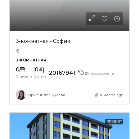
3-комнатная - София
3-КОМНАТНАЯ
0
0
20167941
ID предложения
Спальня
Ванна
Присцилла Русева
16 часов ago
ПРОДАЕТ