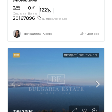
3-КОМНАТНАЯ
2
0
122
Спальни
Ванна
20167896
ID предложения
Присцилла Русева
4 дня ago
ТОП
ПРОДАЕТ
ЕКСКЛУЗИВЕН
298,700€