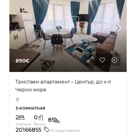
890€
Тристаен апартамент – Център, до х-л
Черно море
3-КОМНАТНАЯ
2
0
85
Спальни
Ванна
20166855
ID предложения