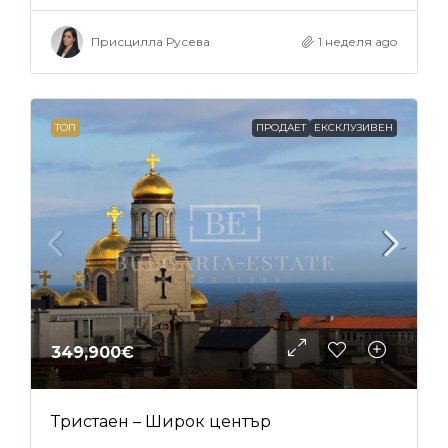
Присцилла Русева
1 неделя ago
ТОП
ПРОДАЕТ
ЕКСКЛУЗИВЕН
349,900€
Тристаен – Широк център