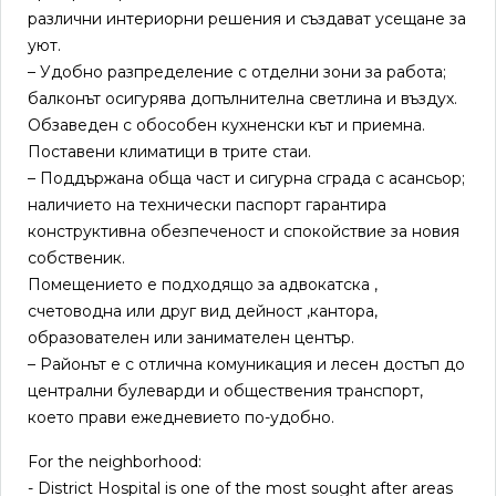
различни интериорни решения и създават усещане за
уют.
– Удобно разпределение с отделни зони за работа;
балконът осигурява допълнителна светлина и въздух.
Обзаведен с обособен кухненски кът и приемна.
Поставени климатици в трите стаи.
– Поддържана обща част и сигурна сграда с асансьор;
наличието на технически паспорт гарантира
конструктивна обезпеченост и спокойствие за новия
собственик.
Помещението е подходящо за адвокатска ,
счетоводна или друг вид дейност ,кантора,
образователен или занимателен център.
– Районът е с отлична комуникация и лесен достъп до
централни булеварди и обществения транспорт,
което прави ежедневието по-удобно.
For the neighborhood:
- District Hospital is one of the most sought after areas