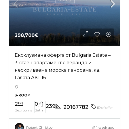
298,700€
Ексклузивна оферта от Bulgaria Estate –
3-стаен апартамент с веранда и
нескриваема морска панорама, кв.
Галата АКТ 16
3-ROOM
2
0
239
20167782
ID of offer
Bedrooms
Bath
Robert Christov
1 week ago