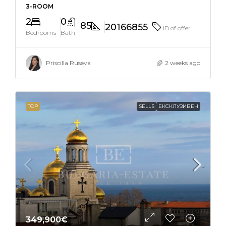
3-ROOM
2
0
85
20166855
ID of offer
Bedrooms
Bath
Priscilla Ruseva
2 weeks ago
TOP
SELLS
ЕКСКЛУЗИВЕН
349,900€