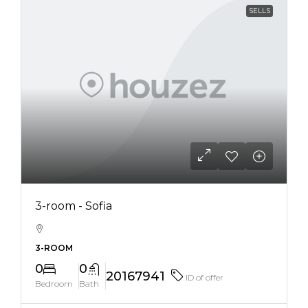
SELLS
3-room - Sofia
3-ROOM
0
0
20167941
ID of offer
Bedroom
Bath