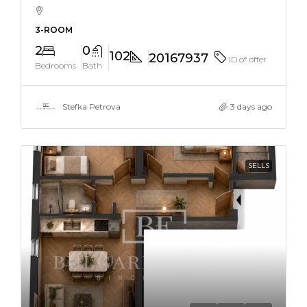
3-ROOM
2
0
102
20167937
ID of offer
Bedrooms
Bath
Stefka Petrova
3 days ago
SELLS