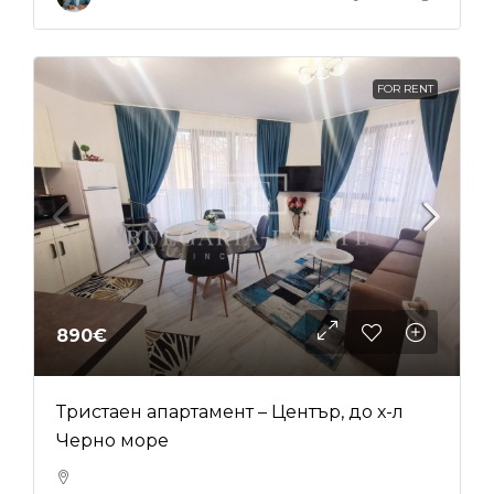
FOR RENT
890€
Тристаен апартамент – Център, до х-л
Черно море