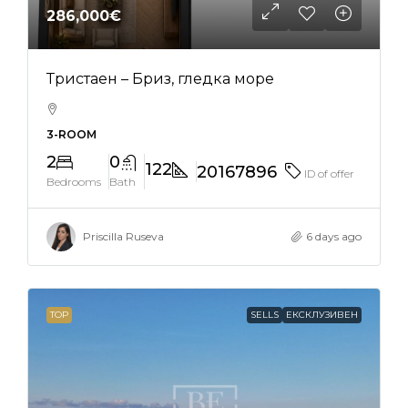
286,000€
Тристаен – Бриз, гледка море
3-ROOM
2
0
122
20167896
ID of offer
Bedrooms
Bath
Priscilla Ruseva
6 days ago
TOP
SELLS
ЕКСКЛУЗИВЕН