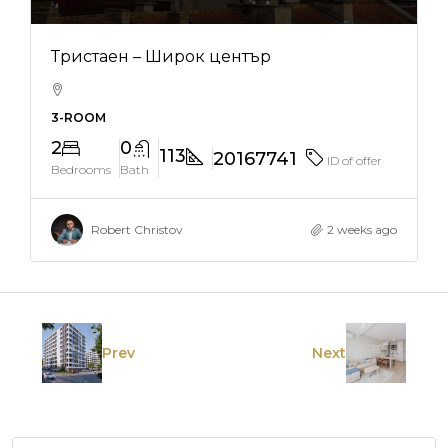
Тристаен – Широк център
3-ROOM
2
0
113
20167741
ID of offer
Bedrooms
Bath
Robert Christov
2 weeks ago
Prev
Next