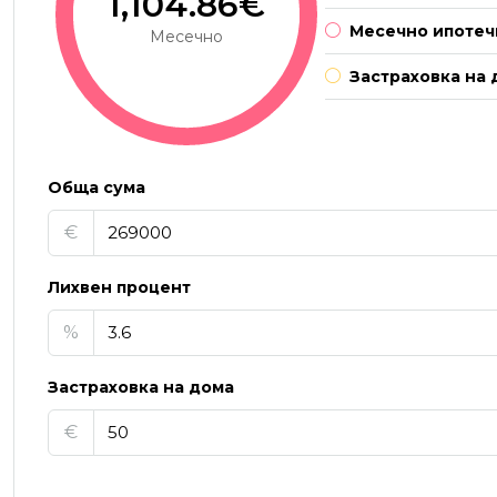
1,104.86€
Месечно ипотеч
Месечно
Застраховка на 
Обща сума
€
Лихвен процент
%
Застраховка на дома
€