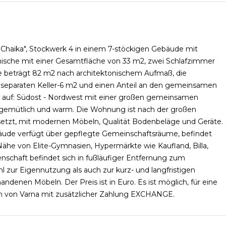
Chaika", Stockwerk 4 in einem 7-stöckigen Gebäude mit
ische mit einer Gesamtfläche von 33 m2, zwei Schlafzimmer
e beträgt 82 m2 nach architektonischem Aufmaß, die
, separaten Keller-6 m2 und einen Anteil an den gemeinsamen
ick auf: Südost - Nordwest mit einer großen gemeinsamen
 gemütlich und warm. Die Wohnung ist nach der großen
rsetzt, mit modernen Möbeln, Qualität Bodenbeläge und Geräte.
ebäude verfügt über gepflegte Gemeinschaftsräume, befindet
 Nähe von Elite-Gymnasien, Hypermärkte wie Kaufland, Billa,
nschaft befindet sich in fußläufiger Entfernung zum
 zur Eigennutzung als auch zur kurz- und langfristigen
ndenen Möbeln. Der Preis ist in Euro. Es ist möglich, für eine
 von Varna mit zusätzlicher Zahlung EXCHANGE.