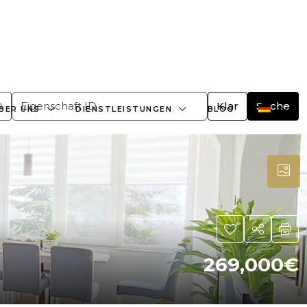
+359882466609
office@bulgaria-estate.com
Klar
Suche
BER UNS
DIENSTLEISTUNGEN
BLOG
269,000€