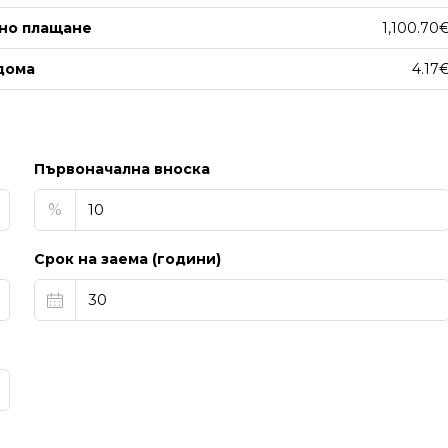
но плащане
1,100.70
дома
4.17
Първоначална вноска
%
Срок на заема (години)