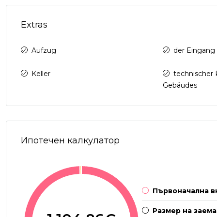
Extras
Aufzug
der Eingang 
Keller
technischer 
Gebäudes
Ипотечен калкулатор
Първоначална в
Размер на заема