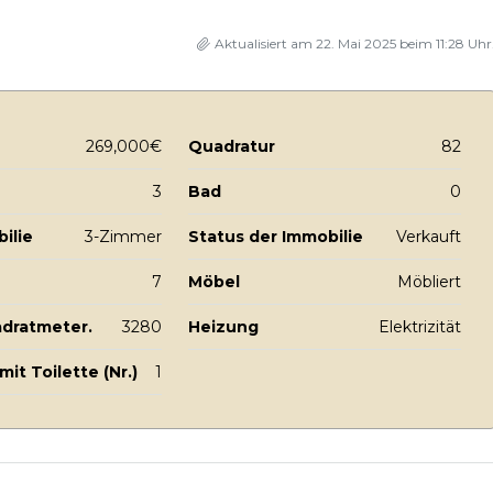
Aktualisiert am 22. Mai 2025 beim 11:28 Uhr
269,000€
Quadratur
82
3
Bad
0
ilie
3-Zimmer
Status der Immobilie
Verkauft
7
Möbel
Möbliert
adratmeter.
3280
Heizung
Elektrizität
it Toilette (Nr.)
1