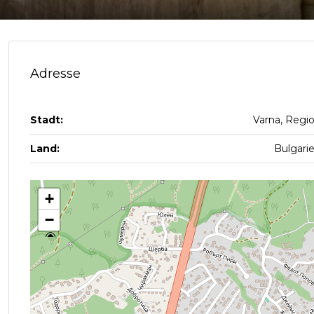
Adresse
Stadt:
Varna, Regi
Land:
Bulgari
+
−