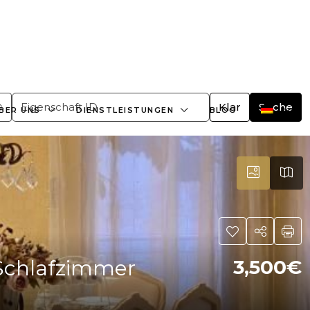
+359882466609
office@bulgaria-estate.com
Klar
Suche
BER UNS
DIENSTLEISTUNGEN
BLOG
i Schlafzimmer
3,500€