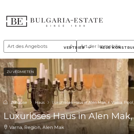
Art des Angebots
Art der Immobilie
VERTRIEB
NEUE KONSTRU
ZU VERMIETEN
Zuhause
Haus
Luxuriöses Haus in Alen Mak, r. Varna, Pool
Luxuriöses Haus in Alen Mak, 
Varna, Region, Alen Mak