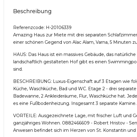
Beschreibung
Referenzcode: H-20106339
Amazing Haus zur Miete mit drei separaten Schlafzimmer
einer schönen Gegend von Alac Alam, Varna, 5 Minuten z
HAUS: Das Haus ist ein massives Gebäude, das natürliche M
landschaftlich gestalteten Hof gibt es einen Swimmingpool.
sind.
BESCHREIBUNG: Luxus-Eigenschaft auf 3 Etagen wie folg
Küche, Waschküche, Bad und WC. Etage 2 - drei separate
Badewanne, 2 Ankleideräume, Flur, Waschküche hat. Jede
es eine Fußbodenheizung. Insgesamt 3 separate Kamine. P
VORTEILE: Ausgezeichnete Lage, mit frischer Luft und Ge
ganzjähriges Wohnen. 0882466609 - Robert Hristov - Seni
Anwesen befindet sich im Herzen von St. Konstantin und 