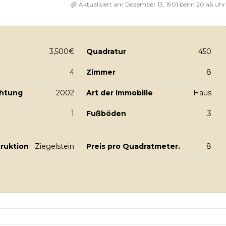
Aktualisiert am Dezember 13, 1901 beim 20.45 Uhr
3,500€
Quadratur
450
4
Zimmer
8
chtung
2002
Art der Immobilie
Haus
1
Fußböden
3
truktion
Ziegelstein
Preis pro Quadratmeter.
8