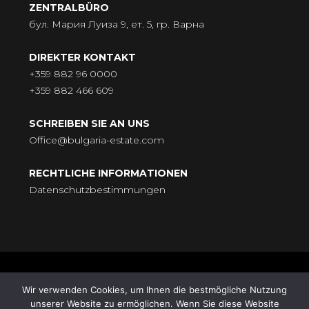
ZENTRALBÜRO
бул. Мария Луиза 9, ет. 5, гр. Варна
DIREKTER KONTAKT
+359 882 96 0000
+359 882 466 609
SCHREIBEN SIE AN UNS
Office@bulgaria-estate.com
RECHTLICHE INFORMATIONEN
Datenschutzbestimmungen
© BULGARIA-ESTATE - Всички права запазени. Адрес: бул.
Wir verwenden Cookies, um Ihnen die bestmögliche Nutzung
„Княгиня Мария Луиза“ № 9, ет. 5, 9000 Варна |
unserer Website zu ermöglichen. Wenn Sie diese Website