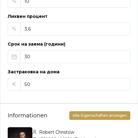
%
Лихвен процент
%
Срок на заема (години)
Застраховка на дома
€
Informationen
Alle Eigenschaften anzeigen
Robert Christow