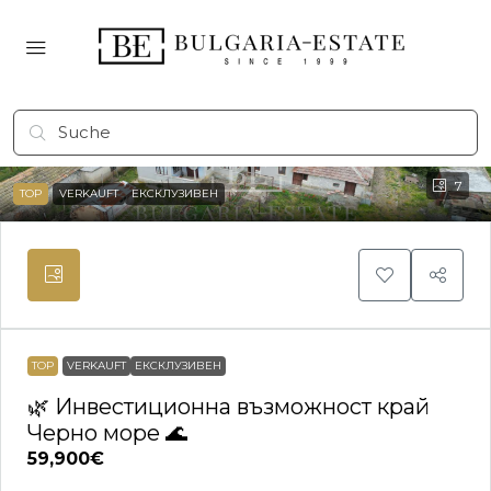
7
TOP
VERKAUFT
ЕКСКЛУЗИВЕН
TOP
VERKAUFT
ЕКСКЛУЗИВЕН
🌿 Инвестиционна възможност край
Черно море 🌊
59,900€