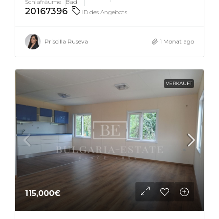
Schlafräume
Bad
20167396
ID des Angebots
Priscilla Ruseva
1 Monat ago
VERKAUFT
115,000€