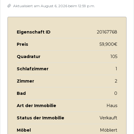
Aktualisiert am August 6, 2026 beim 12:59 p.m.
Eigenschaft ID
20167768
Preis
59,900€
Quadratur
105
Schlafzimmer
1
Zimmer
2
Bad
0
Art der Immobilie
Haus
Status der Immobilie
Verkauft
Möbel
Möbliert