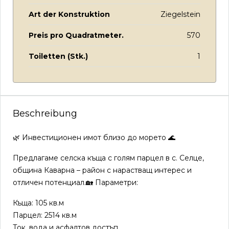
Art der Konstruktion
Ziegelstein
Preis pro Quadratmeter.
570
Toiletten (Stk.)
1
Beschreibung
🌿 Инвестиционен имот близо до морето 🌊
Предлагаме селска къща с голям парцел в с. Селце,
община Каварна – район с нарастващ интерес и
отличен потенциал.🏡 Параметри:
Къща: 105 кв.м
Парцел: 2514 кв.м
Ток, вода и асфалтов достъп