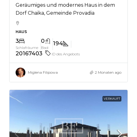
Geräumiges und modernes Haus in dem
Dorf Chaika, Gemeinde Provadia
HAUS
3
0
194
Schlafräume
Bad
20167403
ID des Angebots
Miglena Filipowa
2 Monaten ago
VERKAUFT