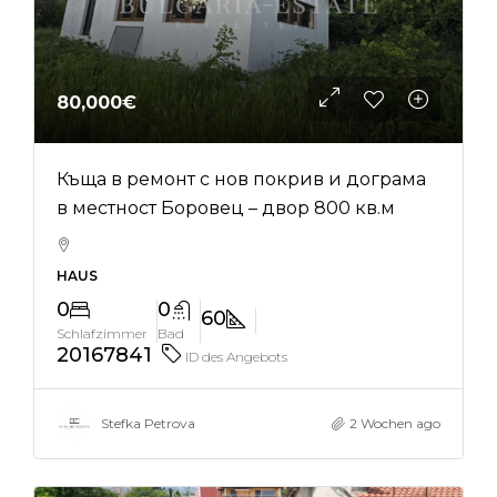
80,000€
Къща в ремонт с нов покрив и дограма
в местност Боровец – двор 800 кв.м
HAUS
0
0
60
Schlafzimmer
Bad
20167841
ID des Angebots
Stefka Petrova
2 Wochen ago