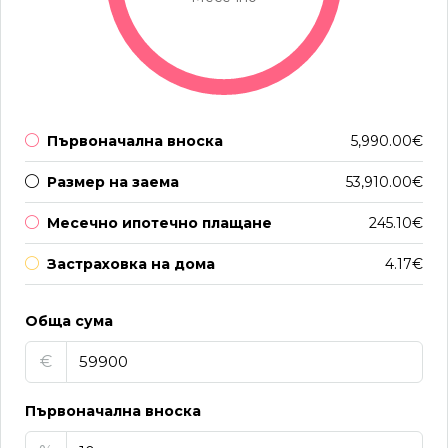
Първоначална вноска
5,990.00€
Размер на заема
53,910.00€
Месечно ипотечно плащане
245.10€
Застраховка на дома
4.17€
Обща сума
€
Първоначална вноска