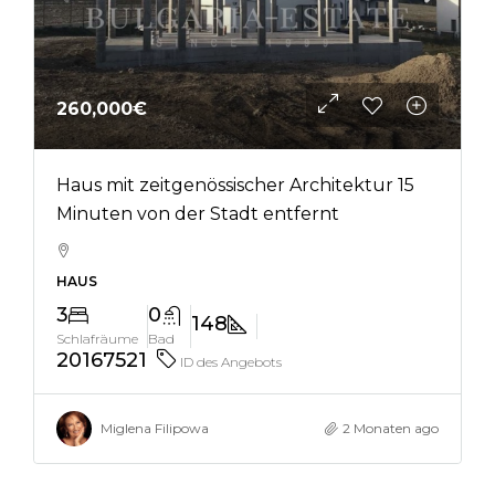
260,000€
Haus mit zeitgenössischer Architektur 15
Minuten von der Stadt entfernt
HAUS
3
0
148
Schlafräume
Bad
20167521
ID des Angebots
Miglena Filipowa
2 Monaten ago