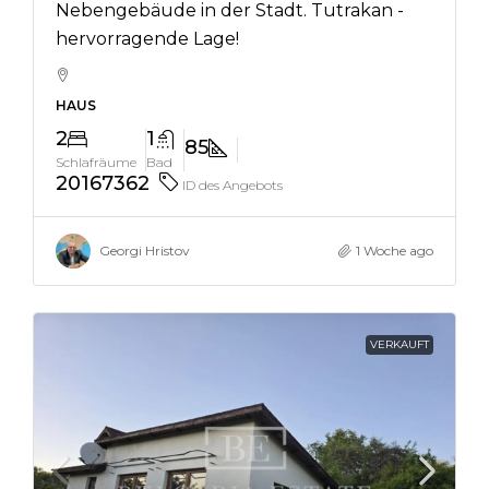
Nebengebäude in der Stadt. Tutrakan -
hervorragende Lage!
HAUS
2
1
85
Schlafräume
Bad
20167362
ID des Angebots
Georgi Hristov
1 Woche ago
VERKAUFT