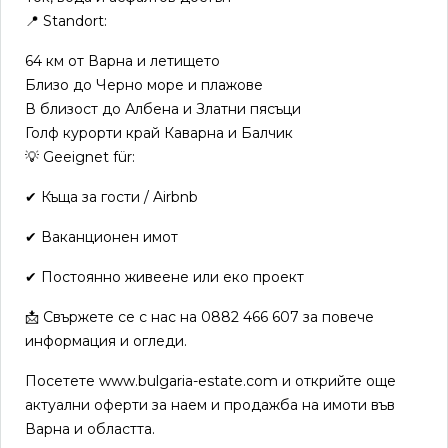
📍 Standort:
64 км от Варна и летището
Близо до Черно море и плажове
В близост до Албена и Златни пясъци
Голф курорти край Каварна и Балчик
💡 Geeignet für:
✔ Къща за гости / Airbnb
✔ Ваканционен имот
✔ Постоянно живеене или еко проект
📩 Свържете се с нас на 0882 466 607 за повече
информация и огледи.
Посетете www.bulgaria-estate.com и открийте още
актуални оферти за наем и продажба на имоти във
Варна и областта.