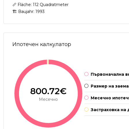
📏 Fläche: 112 Quadratmeter
🏗 Baujahr: 1993
Ипотечен калкулатор
Първоначална в
Размер на заема
800.72€
Месечно ипотеч
Месечно
Застраховка на 