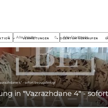
Alle Städte
Alle Stadtteile
KTION
VERMIETUNGEN
+ EIGENTUM VERKAUFEN
Ü
razhdane 4" - sofort bezugsfertig!
in "Vazrazhdane 4" - sofort 