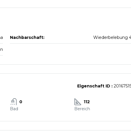
na
Nachbarschaft:
Wiederbelebung 
en
Eigenschaft ID :
2016751
0
112
Bad
Bereich