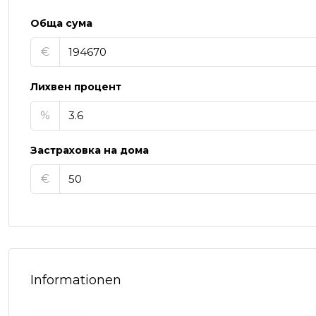
Обща сума
€
Лихвен процент
%
Застраховка на дома
€
Informationen