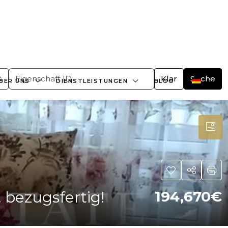
+359882466609
office@bulgaria-estate.com
Klar
Suche
BER UNS
DIENSTLEISTUNGEN
BLOG
bezugsfertig!
194,670€