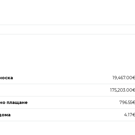
носка
19,467.00
175,203.00
но плащане
796.55
дома
4.17