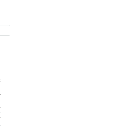
€
€
€
€