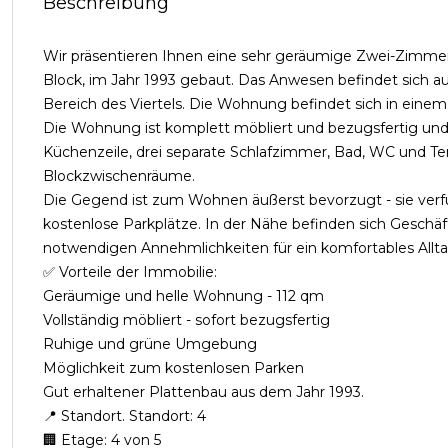
Beschreibung
Wir präsentieren Ihnen eine sehr geräumige Zwei-Zimme
Block, im Jahr 1993 gebaut. Das Anwesen befindet sich au
Bereich des Viertels. Die Wohnung befindet sich in eine
Die Wohnung ist komplett möbliert und bezugsfertig und 
Küchenzeile, drei separate Schlafzimmer, Bad, WC und T
Blockzwischenräume.
Die Gegend ist zum Wohnen äußerst bevorzugt - sie verf
kostenlose Parkplätze. In der Nähe befinden sich Geschäfte
notwendigen Annehmlichkeiten für ein komfortables Allt
✅ Vorteile der Immobilie:
Geräumige und helle Wohnung - 112 qm
Vollständig möbliert - sofort bezugsfertig
Ruhige und grüne Umgebung
Möglichkeit zum kostenlosen Parken
Gut erhaltener Plattenbau aus dem Jahr 1993.
📍 Standort. Standort: 4
🏢 Etage: 4 von 5