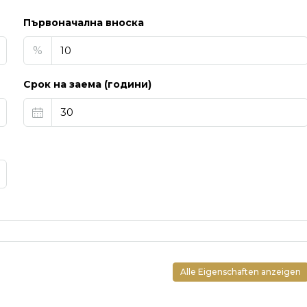
Първоначална вноска
%
Срок на заема (години)
Alle Eigenschaften anzeigen