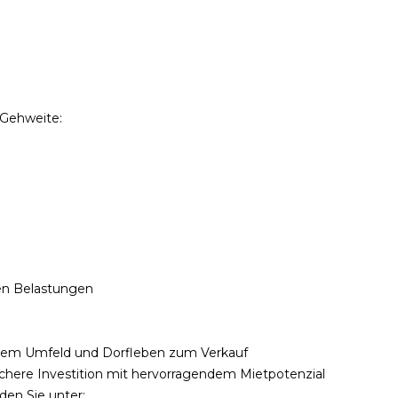
 Gehweite:
en Belastungen
chem Umfeld und Dorfleben zum Verkauf
ichere Investition mit hervorragendem Mietpotenzial
den Sie unter: