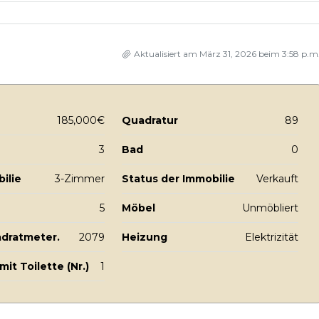
Aktualisiert am März 31, 2026 beim 3:58 p.m
185,000€
Quadratur
89
3
Bad
0
ilie
3-Zimmer
Status der Immobilie
Verkauft
5
Möbel
Unmöbliert
adratmeter.
2079
Heizung
Elektrizität
it Toilette (Nr.)
1