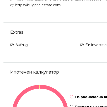
👉 https://bulgaria-estate.com
Extras
Aufzug
für Investiti
Ипотечен калкулатор
Първоначална в
Размер на заема