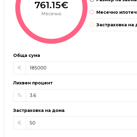
761.15€
Месечно ипотеч
Месечно
Застраховка на 
Обща сума
€
Лихвен процент
%
Застраховка на дома
€