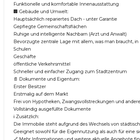
Funktionelle und komfortable Innenausstattung
🏢 Gebäude und Umwelt:
Hauptsächlich repariertes Dach - unter Garantie
Gepflegte Gemeinschaftsflächen
Ruhige und intelligente Nachbarn (Arzt und Anwalt)
Bevorzugte zentrale Lage mit allem, was man braucht, in
Schulen
Geschäfte
öffentliche Verkehrsmittel
Schneller und einfacher Zugang zum Stadtzentrum
📄 Dokumente und Eigentum:
Erster Besitzer
Erstmalig auf dem Markt
Frei von Hypotheken, Zwangsvollstreckungen und ander
Vollständig ausgefüllte Dokumente
ℹ️ Zusätzlich:
Die Immobilie steht aufgrund des Wechsels von städtis
Geeignet sowohl für die Eigennutzung als auch für eine s
🔗 Mehr Informationen und weitere aktuelle Angebote fin