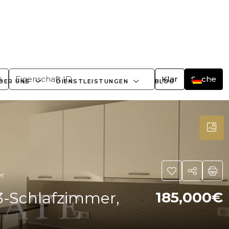
+359882466609
office@bulgaria-estate.com
Klar
Suche
BER UNS
DIENSTLEISTUNGEN
BLOG
er
3-Schlafzimmer,
185,000€