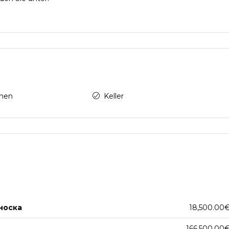
onen
Keller
носка
18,500.00
166,500.00