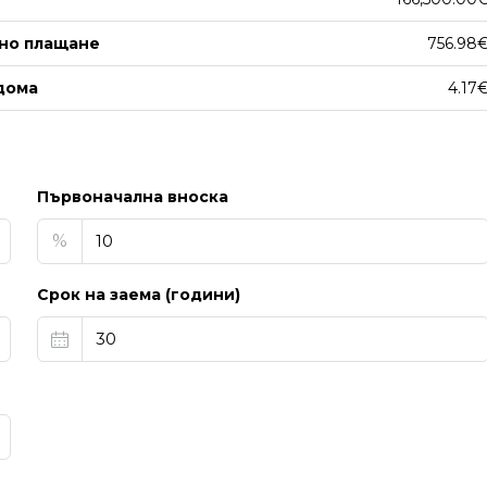
но плащане
756.98
дома
4.17
Първоначална вноска
%
Срок на заема (години)