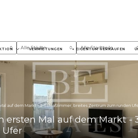
Alle Städte
Alle Stadtteile
KTION
VERMIETUNGEN
+ EIGENTUM VERKAUFEN
Ü
l auf dem Markt - 3-Schlafzimmer, breites Zentrum zum runden Uf
rsten Mal auf dem Markt - 
 Ufer