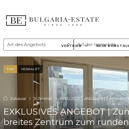
Art des Angebots
Art der Immobilie
VERTRIEB
NEUE KONSTRU
TOP
VERKAUFT
Zuhause
3-Zimmer
EXKLUSIVES ANGEBOT | Zum ersten Ma
EXKLUSIVES ANGEBOT | Zum e
breites Zentrum zum runden