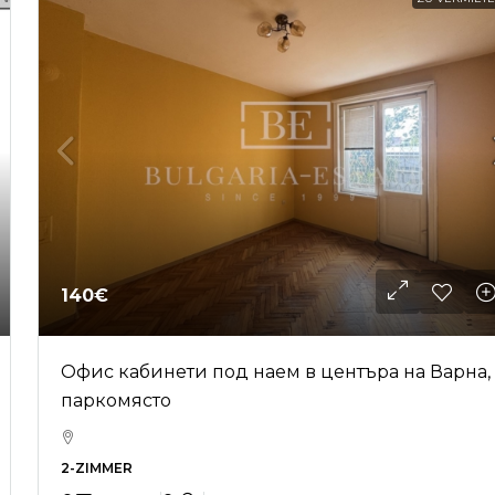
140€
Офис кабинети под наем в центъра на Варна,
паркомясто
2-ZIMMER