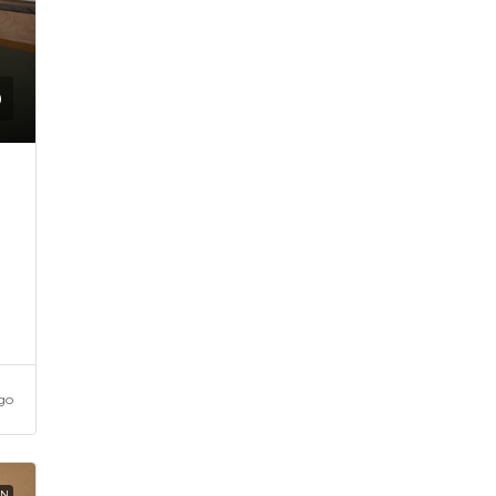
go
EN