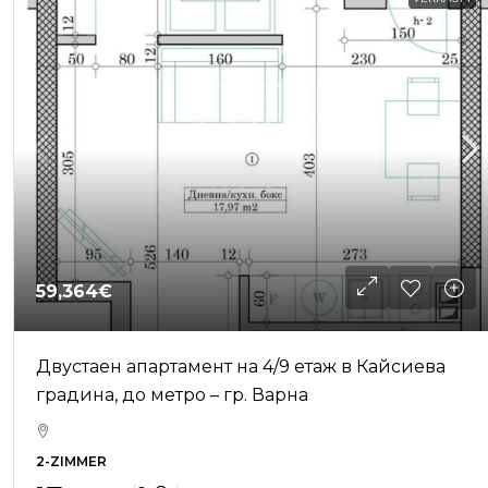
59,364€
Двустаен апартамент на 4/9 етаж в Кайсиева
градина, до метро – гр. Варна
2-ZIMMER