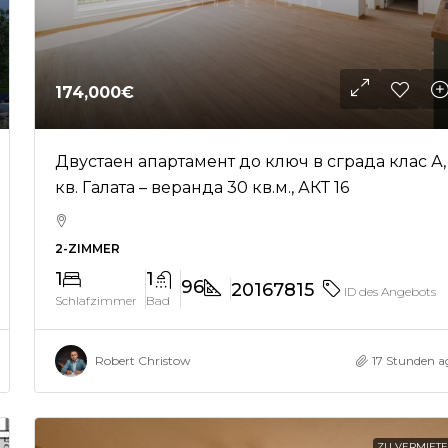
174,000€
Двустаен апартамент до ключ в сграда клас А,
кв. Галата – веранда 30 кв.м., АКТ 16
2-ZIMMER
1
1
96
20167815
ID des Angebots
Schlafzimmer
Bad
Robert Christow
17 Stunden a
ZU VERMIET