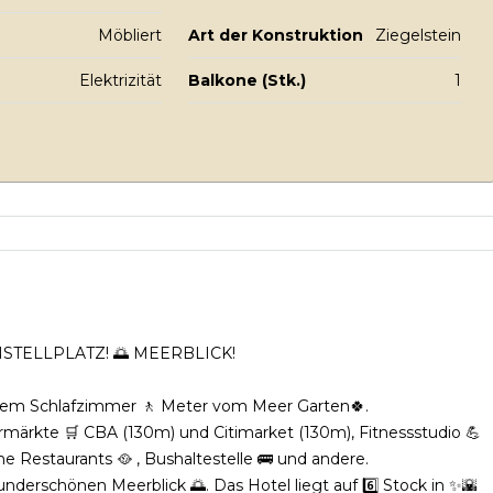
Möbliert
Art der Konstruktion
Ziegelstein
Elektrizität
Balkone (Stk.)
1
STELLPLATZ! 🌅 MEERBLICK!
inem Schlafzimmer 🚶 Meter vom Meer Garten🍀.
rmärkte 🛒 CBA (130m) und Citimarket (130m), Fitnessstudio 💪
e Restaurants 🥘 , Bushaltestelle 🚌 und andere.
derschönen Meerblick 🌅. Das Hotel liegt auf 6️⃣ Stock in ✨🌇