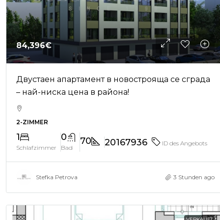
84,396€
Двустаен апартамент в новострояща се сграда
– най-ниска цена в района!
2-ZIMMER
1
0
70
20167936
ID des Angebots
Schlafzimmer
Bad
Stefka Petrova
3 Stunden ago
VERKAUFT