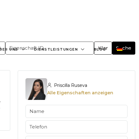
+359882466609
office@bulgaria-estate.com
Klar
Suche
BER UNS
DIENSTLEISTUNGEN
BLOG
Priscilla Ruseva
Alle Eigenschaften anzeigen
e