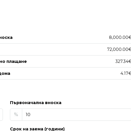
носка
8,000.00
72,000.00
но плащане
327.34
дома
4.17
Първоначална вноска
%
Срок на заема (години)