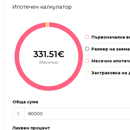
Ипотечен калкулатор
Първоначална в
Размер на заема
331.51€
Месечно ипотеч
Месечно
Застраховка на 
Обща сума
€
Лихвен процент