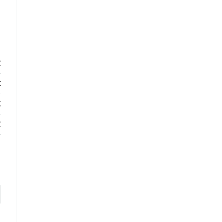
€
€
€
€