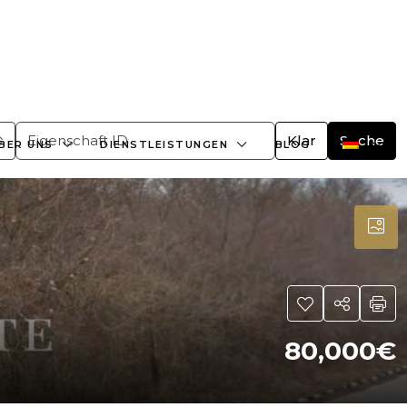
+359882466609
office@bulgaria-estate.com
Klar
Suche
BER UNS
DIENSTLEISTUNGEN
BLOG
80,000€