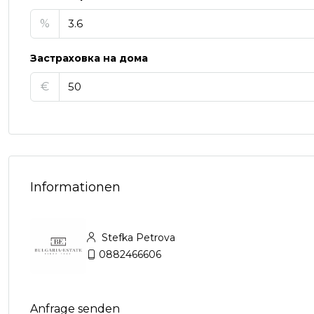
%
Застраховка на дома
€
Informationen
Stefka Petrova
0882466606
Anfrage senden