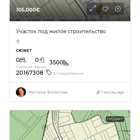
105,000€
Участок под жилое строительство
СЮЖЕТ
0
0
3500
Спальня
Ванна
20167308
ID предложения
Миглена Филипова
1 месяц ago
ПРОДАЕТ