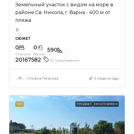
Земельный участок с видом на море в
районе Св. Никола, г. Варна - 400 м от
пляжа
СЮЖЕТ
0
0
590
Спальня
Ванна
20167582
ID предложения
Стефка Петрова
4 недели ago
ТОП
ПРОДАЕТ
ЕКСКЛУЗИВЕН