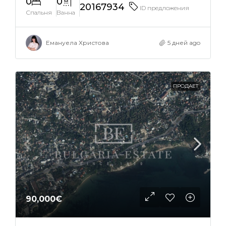
0
0
20167934
ID предложения
Спальня
Ванна
Емануела Христова
5 дней ago
ПРОДАЕТ
90,000€