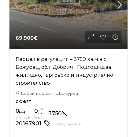
69,900€
Парцел в регулация – 3750 кв.м в с.
Божурец, обл. Добрич | Подходящ за
жилищно, търговско и индустриално
строителство
Добрич, област, с.Божурец
СЮЖЕТ
0
0
3750
Спальня
Ванна
20167901
ID предложения