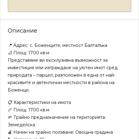
Описание
📍 Адрес: с. Боженците, местност Балталъка
📐 Площ: 1700 кв.м
Представяме ви ексклузивна възможност за
инвестиция или изграждане на уютен имот сред
природата – парцел, разположен в една от най-
красивите и автентични местности в района на
Боженци.
📋 Характеристики на имота
📏 Площ: 1700 кв.м
🌱 Трайно предназначение на територията:
Земеделска
🍎 Начин на трайно ползване: Овощна градина