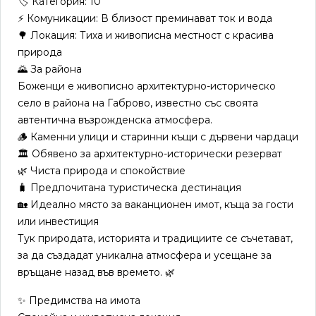
🏷 Категория: 10
⚡ Комуникации: В близост преминават ток и вода
🌳 Локация: Тиха и живописна местност с красива
природа
🌄 За района
Боженци е живописно архитектурно-историческо
село в района на Габрово, известно със своята
автентична възрожденска атмосфера.
🪵 Каменни улици и старинни къщи с дървени чардаци
🏛 Обявено за архитектурно-исторически резерват
🌿 Чиста природа и спокойствие
🧳 Предпочитана туристическа дестинация
🏡 Идеално място за ваканционен имот, къща за гости
или инвестиция
Тук природата, историята и традициите се съчетават,
за да създадат уникална атмосфера и усещане за
връщане назад във времето. 🌿
✨ Предимства на имота