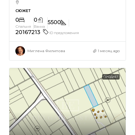
СЮЖЕТ
0
0
5500
Спальня
Ванна
20167213
ID предложения
Миглена Филипова
1 месяц ago
ПРОДАЕТ