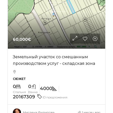
60,000€
Земельный участок со смешанным
производством услуг - складская зона
СЮЖЕТ
0
0
4000
Спальня
Ванна
20167309
ID предложения
Миглена Филипова
1 месяц ago