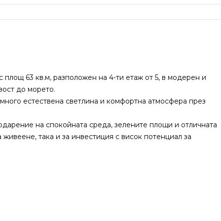
о
площ 63 кв.м, разположен на 4-ти етаж от 5, в модерен и
зост до морето.
 много естествена светлина и комфортна атмосфера през
одарение на спокойната среда, зелените площи и отличната
 живеене, така и за инвестиция с висок потенциал за