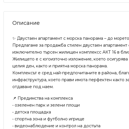
Описание
✨ Двустаен апартамент с морска панорама – до морет
Предлагаме за продажба стилен двустаен апартамент с 
изключително търсен жилищен комплексс АКТ 16 в бли
Жилището е с югоизточно изложение, което осигурява
целия ден, както и приятна морска панорама.
Комплексът е сред най-предпочитаните в района, благ
инфраструктура, което прави имота перфектен както за
отдаване под наем.
📌 Предимства на комплекса
• озеленен парк и зелени площи
• детска площадка
• спортна зона и футболно игрище
• видеонаблюдение и контрол на достъпа