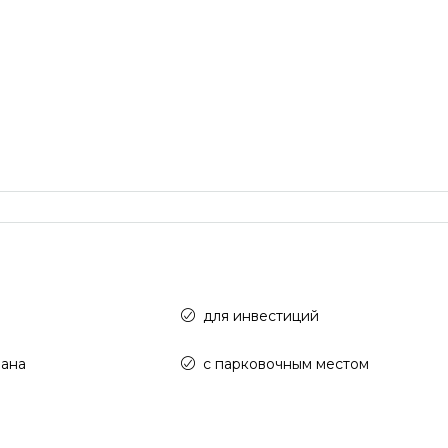
для инвестиций
рана
с парковочным местом