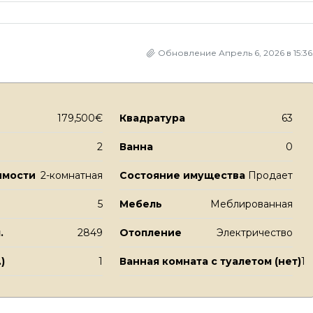
Обновление Апрель 6, 2026 в 15:36
179,500€
Квадратура
63
2
Ванна
0
имости
2-комнатная
Состояние имущества
Продает
5
Мебель
Меблированная
.
2849
Отопление
Электричество
)
1
Ванная комната с туалетом (нет)
1