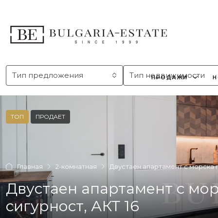
Тип предложения
Тип недвижимости
ПРОДАЖИ
Н
ТОП
ПРОДАЕТ
Главная
2-комнатная
Двустаен апартамент с морска па
Двустаен апартамент с мор
сигурност, АКТ 16