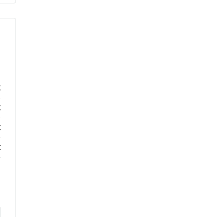
€
€
€
€