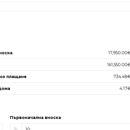
носка
17,950.00
161,550.00
но плащане
734.48
дома
4.17
Първоначална вноска
%