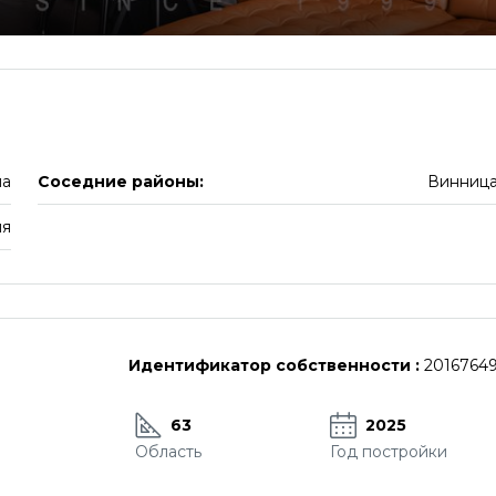
на
Соседние районы:
Винниц
ия
Идентификатор собственности :
2016764
63
2025
Область
Год постройки